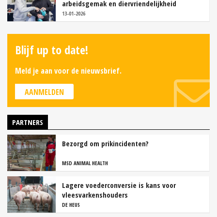
arbeidsgemak en diervriendelijkheid
13-01-2026
Blijf up to date!
Meld je aan voor de nieuwsbrief.
AANMELDEN
PARTNERS
Bezorgd om prikincidenten?
MSD ANIMAL HEALTH
Lagere voederconversie is kans voor
vleesvarkenshouders
DE HEUS