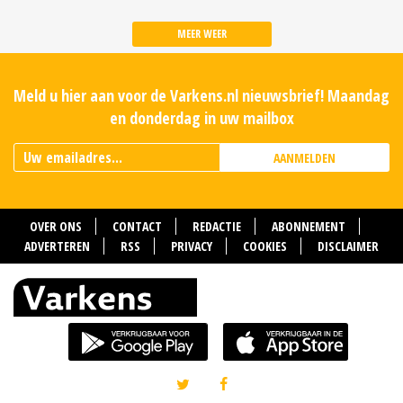
MEER WEER
Meld u hier aan voor de Varkens.nl nieuwsbrief! Maandag
en donderdag in uw mailbox
AANMELDEN
OVER ONS
CONTACT
REDACTIE
ABONNEMENT
ADVERTEREN
RSS
PRIVACY
COOKIES
DISCLAIMER