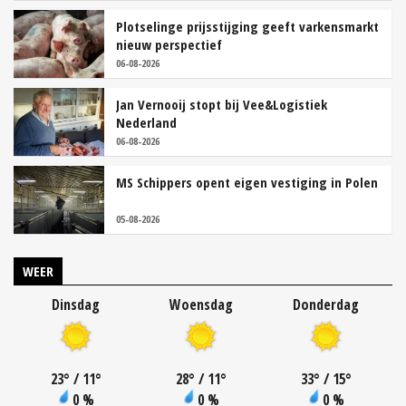
Plotselinge prijsstijging geeft varkensmarkt
nieuw perspectief
06-08-2026
Jan Vernooij stopt bij Vee&Logistiek
Nederland
06-08-2026
MS Schippers opent eigen vestiging in Polen
05-08-2026
WEER
Dinsdag
Woensdag
Donderdag
23
°
/ 11
°
28
°
/ 11
°
33
°
/ 15
°
0 %
0 %
0 %