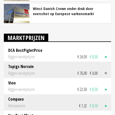
Winst Danish Crown onder druk door
overschot op Europese varkensmarkt
MARKTPRIJZEN
DCA BestPigletPrice
Biggen weekprijzen
€ 26,50
€ 0,50
Topigs Norsvin
Biggen weekprijzen
€ 35,00
€ 0,00
Vion
Biggen weekprijzen
€ 22,50
€ 0,50
Compaxo
Vleesvarkens
€ 1,32
€ 0,10