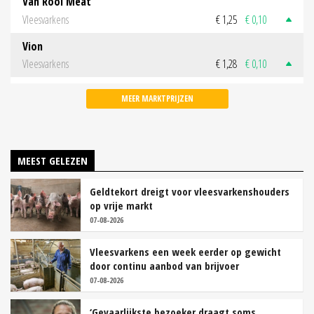
Van Rooi Meat
Vleesvarkens
€ 1,25
€ 0,10
Vion
Vleesvarkens
€ 1,28
€ 0,10
MEER MARKTPRIJZEN
MEEST GELEZEN
Geldtekort dreigt voor vleesvarkenshouders
op vrije markt
07-08-2026
Vleesvarkens een week eerder op gewicht
door continu aanbod van brijvoer
07-08-2026
‘Gevaarlijkste bezoeker draagt soms