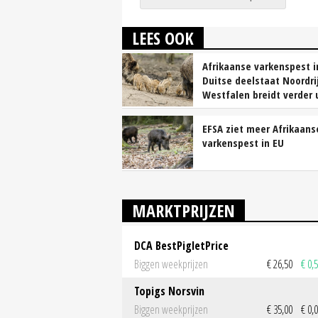
LEES OOK
Afrikaanse varkenspest i
Duitse deelstaat Noordri
Westfalen breidt verder 
EFSA ziet meer Afrikaans
varkenspest in EU
MARKTPRIJZEN
DCA BestPigletPrice
Biggen weekprijzen
€ 26,50
€ 0,
Topigs Norsvin
Biggen weekprijzen
€ 35,00
€ 0,