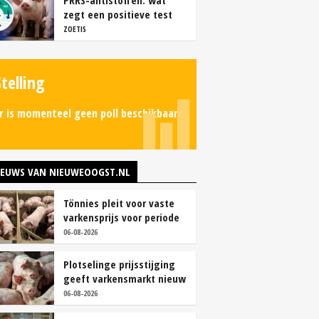
PRRS-antistoffen: wat
zegt een positieve test
echt?
ZOETIS
Stelling
r is momenteel geen poll beschikbaar.
IEUWS VAN NIEUWEOOGST.NL
Tönnies pleit voor vaste
varkensprijs voor periode
van zes maanden
06-08-2026
Plotselinge prijsstijging
geeft varkensmarkt nieuw
perspectief
06-08-2026