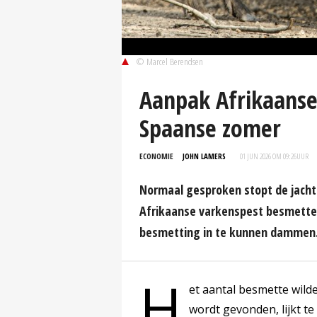
© Marcel Berendsen
Aanpak Afrikaanse
Spaanse zomer
ECONOMIE
JOHN LAMERS
01 JUN 2026 OM 09:26
UUR
Normaal gesproken stopt de jacht 
Afrikaanse varkenspest besmette 
besmetting in te kunnen dammen
H
et aantal besmette wilde
wordt gevonden, lijkt te