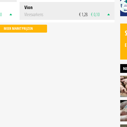
Vion
50
Vleesvarkens
€ 1,28
€ 0,10
MEER MARKTPRIJZEN
E
N