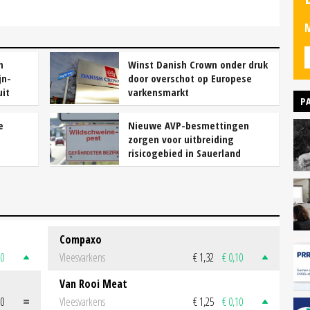
M
n
Winst Danish Crown onder druk
jn-
door overschot op Europese
uit
varkensmarkt
P
e
Nieuwe AVP-besmettingen
zorgen voor uitbreiding
risicogebied in Sauerland
Compaxo
50
Vleesvarkens
€ 1,32
€ 0,10
Van Rooi Meat
00
Vleesvarkens
€ 1,25
€ 0,10