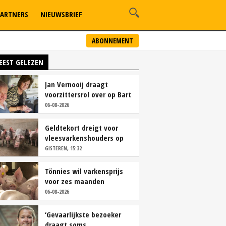
ARTNERS
NIEUWSBRIEF
ABONNEMENT
EEST GELEZEN
Jan Vernooij draagt
voorzittersrol over op Bart
Camps
06-08-2026
Geldtekort dreigt voor
vleesvarkenshouders op
vrije markt
GISTEREN, 15:32
Tönnies wil varkensprijs
voor zes maanden
vastleggen
06-08-2026
‘Gevaarlijkste bezoeker
draagt soms