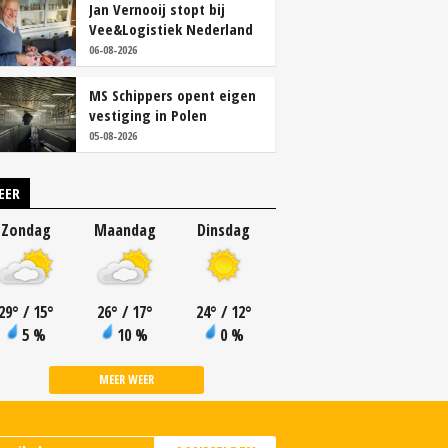
Jan Vernooij stopt bij
Vee&Logistiek Nederland
06-08-2026
MS Schippers opent eigen
vestiging in Polen
05-08-2026
EER
Zondag
Maandag
Dinsdag
29
°
/ 15
°
26
°
/ 17
°
24
°
/ 12
°
5 %
10 %
0 %
MEER WEER