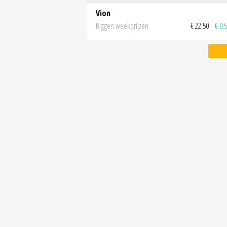
Vion
Biggen weekprijzen
€ 22,50
€ 0,