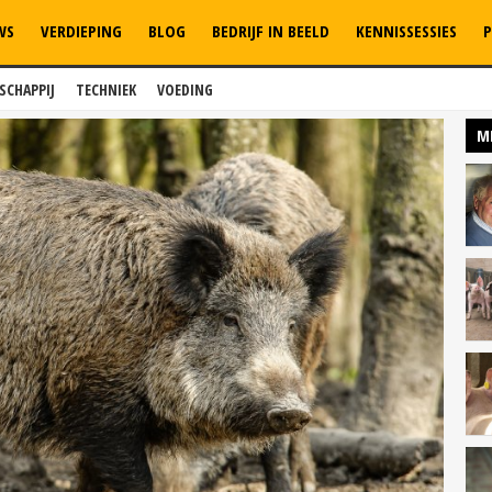
WS
VERDIEPING
BLOG
BEDRIJF IN BEELD
KENNISSESSIES
P
SCHAPPIJ
TECHNIEK
VOEDING
M