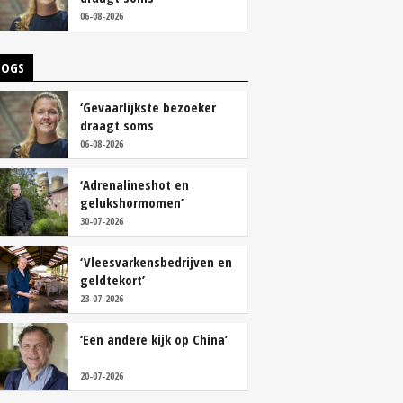
overschoenen’
06-08-2026
LOGS
‘Gevaarlijkste bezoeker
draagt soms
overschoenen’
06-08-2026
‘Adrenalineshot en
gelukshormomen’
30-07-2026
‘Vleesvarkensbedrijven en
geldtekort’
23-07-2026
‘Een andere kijk op China’
20-07-2026