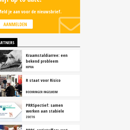
eld je aan voor de nieuwsbrief.
AANMELDEN
ARTNERS
Kraamstaldiarree: een
bekend probleem
HIPRA
R staat voor Risico
BOEHRINGER INGELHEIM
PRRSpectief: samen
werken aan stabiele
resultaten
ZOETIS