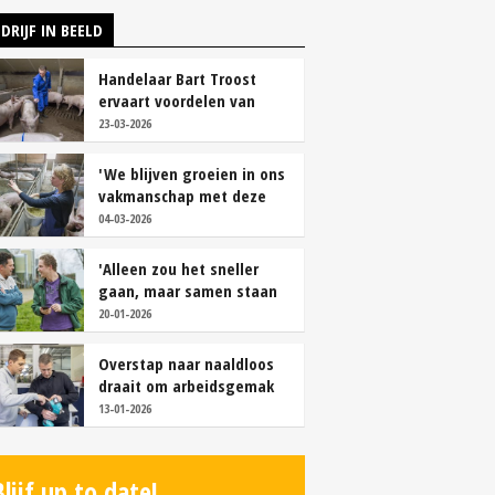
DRIJF IN BEELD
Handelaar Bart Troost
ervaart voordelen van
coöperatieve voerfusie
23-03-2026
'We blijven groeien in ons
vakmanschap met deze
teamaanpak'
04-03-2026
'Alleen zou het sneller
gaan, maar samen staan
we stukken sterker'
20-01-2026
Overstap naar naaldloos
draait om arbeidsgemak
en diervriendelijkheid
13-01-2026
Blijf up to date!