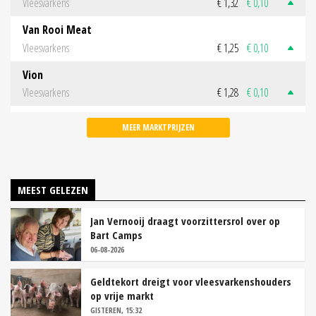
Vleesvarkens
€ 1,32
€ 0,10
Van Rooi Meat
Vleesvarkens
€ 1,25
€ 0,10
Vion
Vleesvarkens
€ 1,28
€ 0,10
MEER MARKTPRIJZEN
MEEST GELEZEN
Jan Vernooij draagt voorzittersrol over op
Bart Camps
06-08-2026
Geldtekort dreigt voor vleesvarkenshouders
op vrije markt
GISTEREN, 15:32