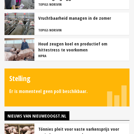
TOPIGS NORSVIN
Vruchtbaarheid managen in de zomer
TOPIGS NORSVIN
Houd zeugen koel en productief om
hittestress te voorkomen
HIPRA
Stelling
Er is momenteel geen poll beschikbaar.
NIEUWS VAN NIEUWEOOGST.NL
Tönnies pleit voor vaste varkensprijs voor