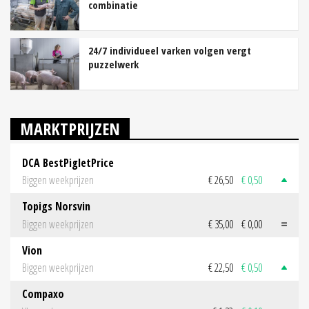
combinatie
24/7 individueel varken volgen vergt
puzzelwerk
MARKTPRIJZEN
DCA BestPigletPrice
Biggen weekprijzen
€ 26,50
€ 0,50
Topigs Norsvin
Biggen weekprijzen
€ 35,00
€ 0,00
Vion
Biggen weekprijzen
€ 22,50
€ 0,50
Compaxo