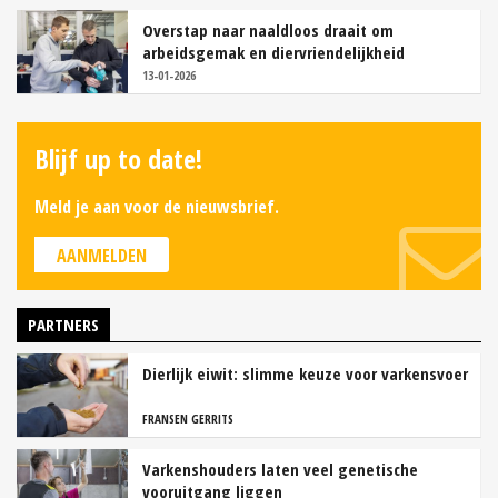
Overstap naar naaldloos draait om
arbeidsgemak en diervriendelijkheid
13-01-2026
Blijf up to date!
Meld je aan voor de nieuwsbrief.
AANMELDEN
PARTNERS
Dierlijk eiwit: slimme keuze voor varkensvoer
FRANSEN GERRITS
Varkenshouders laten veel genetische
vooruitgang liggen