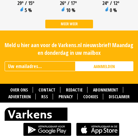
29
°
/ 15
°
26
°
/ 17
°
24
°
/ 12
°
5 %
10 %
0 %
MEER WEER
Meld u hier aan voor de Varkens.nl nieuwsbrief! Maandag
en donderdag in uw mailbox
AANMELDEN
OVER ONS
CONTACT
REDACTIE
ABONNEMENT
ADVERTEREN
RSS
PRIVACY
COOKIES
DISCLAIMER