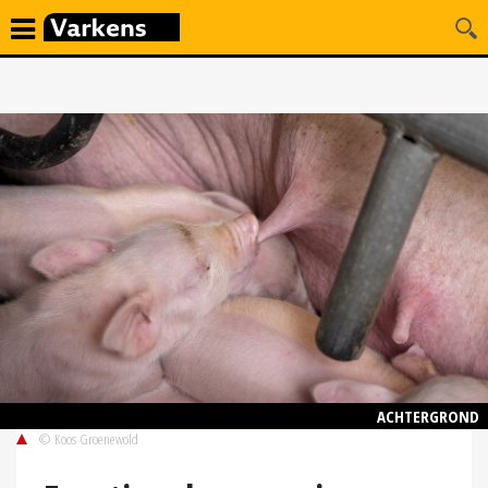
ACHTERGROND
© Koos Groenewold