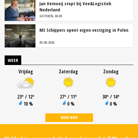
Jan Vernooij stopt bij Vee&Logistiek
Nederland
GISTEREN, 06:00
MS Schippers opent eigen vestiging in Polen
05-08-2026
WEER
Vrijdag
Zaterdag
Zondag
23
°
/ 12
°
27
°
/ 11
°
30
°
/ 14
°
10 %
0 %
0 %
MEER WEER