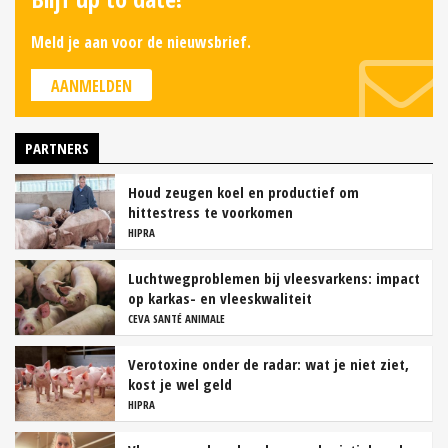
Meld je aan voor de nieuwsbrief.
AANMELDEN
PARTNERS
Houd zeugen koel en productief om
hittestress te voorkomen
HIPRA
Luchtwegproblemen bij vleesvarkens: impact
op karkas- en vleeskwaliteit
CEVA SANTÉ ANIMALE
Verotoxine onder de radar: wat je niet ziet,
kost je wel geld
HIPRA