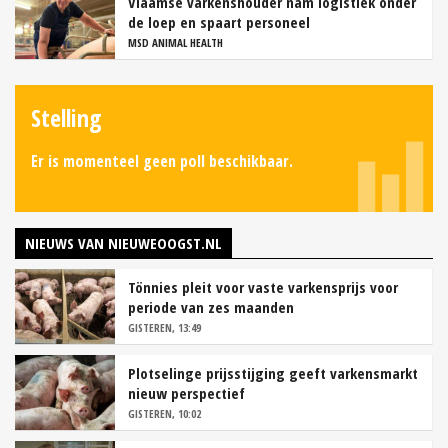
Vlaamse varkenshouder nam logistiek onder
de loep en spaart personeel
MSD ANIMAL HEALTH
Stelling
Er is momenteel geen poll beschikbaar.
NIEUWS VAN NIEUWEOOGST.NL
Tönnies pleit voor vaste varkensprijs voor
periode van zes maanden
GISTEREN, 13:49
Plotselinge prijsstijging geeft varkensmarkt
nieuw perspectief
GISTEREN, 10:02