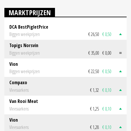
MARKTPRIJZEN
DCA BestPigletPrice
Biggen weekprijzen
€ 26,50
€ 0,50
Topigs Norsvin
Biggen weekprijzen
€ 35,00
€ 0,00
Vion
Biggen weekprijzen
€ 22,50
€ 0,50
Compaxo
Vleesvarkens
€ 1,32
€ 0,10
Van Rooi Meat
Vleesvarkens
€ 1,25
€ 0,10
Vion
Vleesvarkens
€ 1,28
€ 0,10