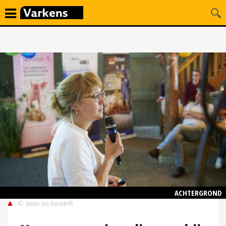
ACHTERGROND
© Studio Van Assendelft