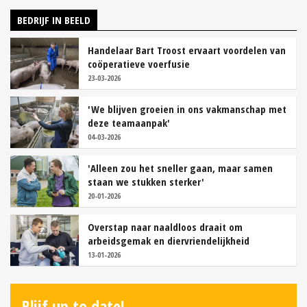
BEDRIJF IN BEELD
Handelaar Bart Troost ervaart voordelen van
coöperatieve voerfusie
23-03-2026
'We blijven groeien in ons vakmanschap met
deze teamaanpak'
04-03-2026
'Alleen zou het sneller gaan, maar samen
staan we stukken sterker'
20-01-2026
Overstap naar naaldloos draait om
arbeidsgemak en diervriendelijkheid
13-01-2026
Blijf up to date!