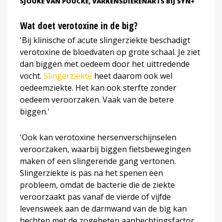
SJOUKE VAN POUCKE, VARKENSDIERENARTS BIJ SYN+
Wat doet verotoxine in de big?
'Bij klinische of acute slingerziekte beschadigt
verotoxine de bloedvaten op grote schaal. Je ziet
dan biggen met oedeem door het uittredende
vocht.
Slingerziekte
heet daarom ook wel
oedeemziekte. Het kan ook sterfte zonder
oedeem veroorzaken. Vaak van de betere
biggen.'
'Ook kan verotoxine hersenverschijnselen
veroorzaken, waarbij biggen fietsbewegingen
maken of een slingerende gang vertonen.
Slingerziekte is pas na het spenen een
probleem, omdat de bacterie die de ziekte
veroorzaakt pas vanaf de vierde of vijfde
levensweek aan de darmwand van de big kan
hechten met de zogeheten aanhechtingsfactor