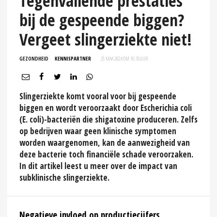
Tegenvallende prestaties
bij de gespeende biggen?
Vergeet slingerziekte niet!
GEZONDHEID
KENNISPARTNER
25 MAA 2024 OM 16:35
UUR
Slingerziekte komt vooral voor bij gespeende
biggen en wordt veroorzaakt door Escherichia coli
(E. coli)-bacteriën die shigatoxine produceren. Zelfs
op bedrijven waar geen klinische symptomen
worden waargenomen, kan de aanwezigheid van
deze bacterie toch financiële schade veroorzaken.
In dit artikel leest u meer over de impact van
subklinische slingerziekte.
Negatieve invloed op productiecijfers