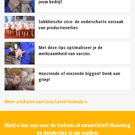
jouw bedrijf
Subklinische circo: de onderschatte oorzaak
van productieverlies
Met deze tips optimaliseer je de
werkzaamheid van vaccins
Hoestende of niezende biggen? Denk aan
griep!
Meer artikelen van Ceva Santé Animale »
Meld u hier aan voor de Varkens.nl nieuwsbrief! Maandag
en donderdag in uw mailbox