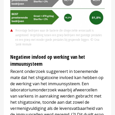
Percentage bedrijven waar de bacterie die slingerziekte veroorzaakt is
aangetoond. Vergelijking tussen een groep bedrijven met gunstige prestaties
en een groep met minder goede prestaties bij gespeende biggen. © Ceva
Santé Animale
Negatieve invloed op werking van het
immuunsysteem
Recent onderzoek suggereert in toenemende
mate dat het shigatoxine invloed kan hebben op
de werking van het immuunsysteem. Een
laboratoriumonderzoek waarbij afweercellen
van varkens in aanraking werden gebracht met
het shigatoxine, toonde aan dat zowel de
vermenigvuldiging als de levensvatbaarheid van
de immuuncellen werd geremd. (2) Dit duidt erop