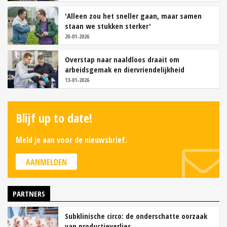
'Alleen zou het sneller gaan, maar samen
staan we stukken sterker'
20-01-2026
Overstap naar naaldloos draait om
arbeidsgemak en diervriendelijkheid
13-01-2026
Blijf up to date!
Meld je aan voor de nieuwsbrief.
AANMELDEN
PARTNERS
Subklinische circo: de onderschatte oorzaak
van productieverlies