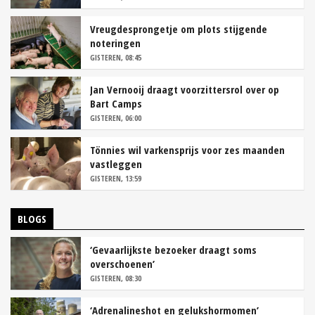
Vreugdesprongetje om plots stijgende
noteringen
GISTEREN, 08:45
Jan Vernooij draagt voorzittersrol over op
Bart Camps
GISTEREN, 06:00
Tönnies wil varkensprijs voor zes maanden
vastleggen
GISTEREN, 13:59
BLOGS
‘Gevaarlijkste bezoeker draagt soms
overschoenen’
GISTEREN, 08:30
‘Adrenalineshot en gelukshormomen’