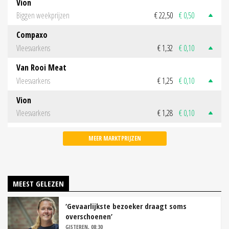
Vion
Biggen weekprijzen
€ 22,50
€ 0,50
Compaxo
Vleesvarkens
€ 1,32
€ 0,10
Van Rooi Meat
Vleesvarkens
€ 1,25
€ 0,10
Vion
Vleesvarkens
€ 1,28
€ 0,10
MEER MARKTPRIJZEN
MEEST GELEZEN
‘Gevaarlijkste bezoeker draagt soms
overschoenen’
GISTEREN, 08:30