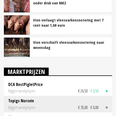
onder druk van MKZ
Vion verlaagt vleesvarkensnotering met 7
cent naar 1,68 euro
Vion verschuift vleesvarkensnotering naar
woensdag
MARKTPRIJZEN
DCA BestPigletPrice
Biggen weekprijzen
€ 26,50
€ 0,50
Topigs Norsvin
Biggen weekprijzen
€ 35,00
€ 0,00