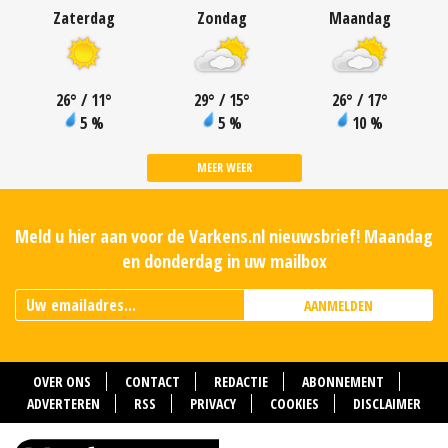
Zaterdag
Zondag
Maandag
26
°
/ 11
°
29
°
/ 15
°
26
°
/ 17
°
5 %
5 %
10 %
MEER WEER
Meld u hier aan voor de Varkens.nl nieuwsbrief! Maandag
en donderdag in uw mailbox
AANMELDEN
OVER ONS
CONTACT
REDACTIE
ABONNEMENT
ADVERTEREN
RSS
PRIVACY
COOKIES
DISCLAIMER