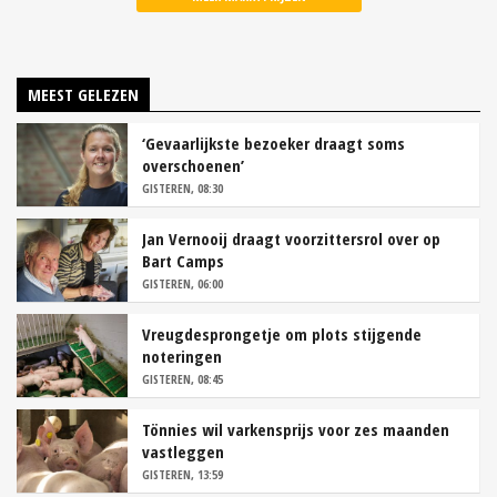
MEEST GELEZEN
‘Gevaarlijkste bezoeker draagt soms
overschoenen’
GISTEREN, 08:30
Jan Vernooij draagt voorzittersrol over op
Bart Camps
GISTEREN, 06:00
Vreugdesprongetje om plots stijgende
noteringen
GISTEREN, 08:45
Tönnies wil varkensprijs voor zes maanden
vastleggen
GISTEREN, 13:59