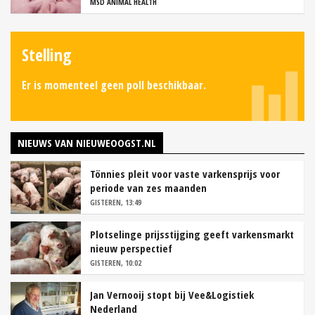
MSD ANIMAL HEALTH
Stelling
Er is momenteel geen poll beschikbaar.
NIEUWS VAN NIEUWEOOGST.NL
Tönnies pleit voor vaste varkensprijs voor
periode van zes maanden
GISTEREN, 13:49
Plotselinge prijsstijging geeft varkensmarkt
nieuw perspectief
GISTEREN, 10:02
Jan Vernooij stopt bij Vee&Logistiek
Nederland