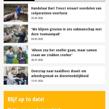
Handelaar Bart Troost ervaart voordelen van
coöperatieve voerfusie
23-03-2026
'We blijven groeien in ons vakmanschap met
deze teamaanpak'
04-03-2026
'Alleen zou het sneller gaan, maar samen
staan we stukken sterker'
20-01-2026
Overstap naar naaldloos draait om
arbeidsgemak en diervriendelijkheid
13-01-2026
Blijf up to date!