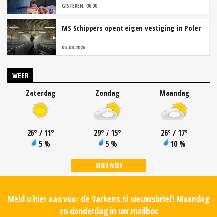
GISTEREN, 06:00
MS Schippers opent eigen vestiging in Polen
05-08-2026
WEER
Zaterdag
Zondag
Maandag
26
°
/ 11
°
29
°
/ 15
°
26
°
/ 17
°
5 %
5 %
10 %
MEER WEER
Meld u hier aan voor de Varkens.nl nieuwsbrief! Maandag
en donderdag in uw mailbox