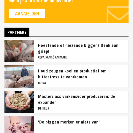
Meld je aan voor de nieuwsbrief.
AANMELDEN
PARTNERS
Hoestende of niezende biggen? Denk aan
griep!
CEVA SANTÉ ANIMALE
Houd zeugen koel en productief om
hittestress te voorkomen
HIPRA
Masterclass varkensvoer produceren: de
expander
DE HEUS
'De biggen merken er niets van'