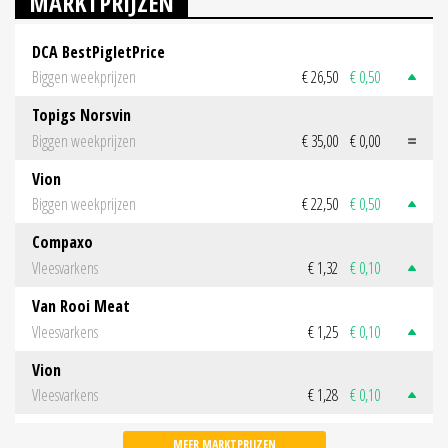
MARKTPRIJZEN
DCA BestPigletPrice
Biggen weekprijzen
€ 26,50
€ 0,50
Topigs Norsvin
Biggen weekprijzen
€ 35,00
€ 0,00
Vion
Biggen weekprijzen
€ 22,50
€ 0,50
Compaxo
Vleesvarkens
€ 1,32
€ 0,10
Van Rooi Meat
Vleesvarkens
€ 1,25
€ 0,10
Vion
Vleesvarkens
€ 1,28
€ 0,10
MEER MARKTPRIJZEN