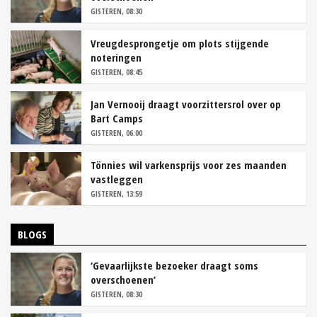
GISTEREN, 08:30
Vreugdesprongetje om plots stijgende
noteringen
GISTEREN, 08:45
Jan Vernooij draagt voorzittersrol over op
Bart Camps
GISTEREN, 06:00
Tönnies wil varkensprijs voor zes maanden
vastleggen
GISTEREN, 13:59
BLOGS
‘Gevaarlijkste bezoeker draagt soms
overschoenen’
GISTEREN, 08:30