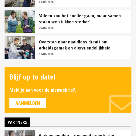
04-03-2026
'Alleen zou het sneller gaan, maar samen
staan we stukken sterker'
20-01-2026
Overstap naar naaldloos draait om
arbeidsgemak en diervriendelijkheid
13-01-2026
Blijf up to date!
Meld je aan voor de nieuwsbrief.
AANMELDEN
PARTNERS
Varkenshouders laten veel genetische