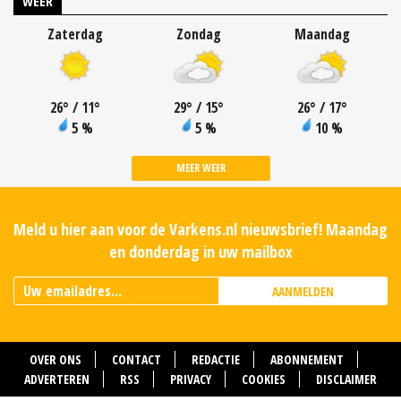
WEER
Zaterdag
Zondag
Maandag
26
°
/ 11
°
29
°
/ 15
°
26
°
/ 17
°
5 %
5 %
10 %
MEER WEER
Meld u hier aan voor de Varkens.nl nieuwsbrief! Maandag
en donderdag in uw mailbox
AANMELDEN
OVER ONS
CONTACT
REDACTIE
ABONNEMENT
ADVERTEREN
RSS
PRIVACY
COOKIES
DISCLAIMER