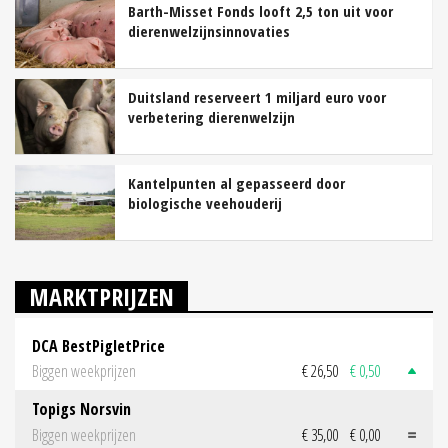
Barth-Misset Fonds looft 2,5 ton uit voor
dierenwelzijnsinnovaties
Duitsland reserveert 1 miljard euro voor
verbetering dierenwelzijn
Kantelpunten al gepasseerd door
biologische veehouderij
MARKTPRIJZEN
DCA BestPigletPrice
Biggen weekprijzen
€ 26,50
€ 0,50
Topigs Norsvin
Biggen weekprijzen
€ 35,00
€ 0,00