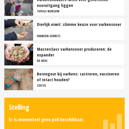
vooruitgang liggen
TOPIGS NORSVIN
Dierlijk eiwit: slimme keuze voor varkensvoer
FRANSEN GERRITS
Masterclass varkensvoer produceren: de
expander
DE HEUS
Berengeur bij varkens: castreren, vaccineren
of intact houden?
ZOETIS
Stelling
Er is momenteel geen poll beschikbaar.