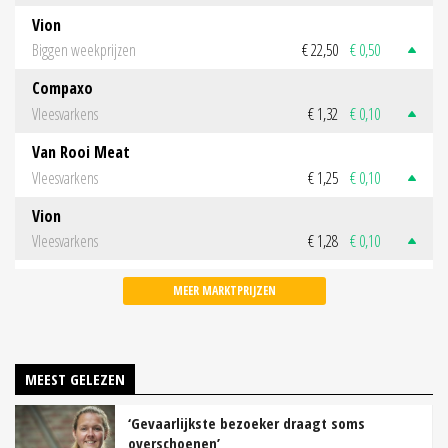
Vion
Biggen weekprijzen
€ 22,50
€ 0,50
Compaxo
Vleesvarkens
€ 1,32
€ 0,10
Van Rooi Meat
Vleesvarkens
€ 1,25
€ 0,10
Vion
Vleesvarkens
€ 1,28
€ 0,10
MEER MARKTPRIJZEN
MEEST GELEZEN
‘Gevaarlijkste bezoeker draagt soms
overschoenen’