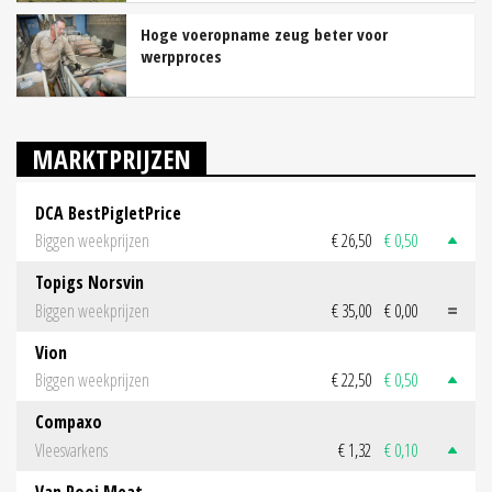
Hoge voeropname zeug beter voor
werpproces
MARKTPRIJZEN
DCA BestPigletPrice
Biggen weekprijzen
€ 26,50
€ 0,50
Topigs Norsvin
Biggen weekprijzen
€ 35,00
€ 0,00
Vion
Biggen weekprijzen
€ 22,50
€ 0,50
Compaxo
Vleesvarkens
€ 1,32
€ 0,10