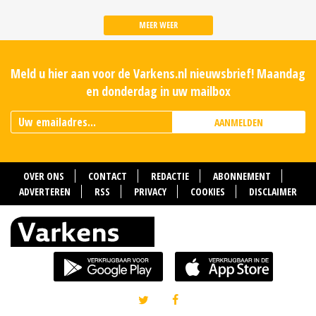
MEER WEER
Meld u hier aan voor de Varkens.nl nieuwsbrief! Maandag
en donderdag in uw mailbox
AANMELDEN
OVER ONS
CONTACT
REDACTIE
ABONNEMENT
ADVERTEREN
RSS
PRIVACY
COOKIES
DISCLAIMER