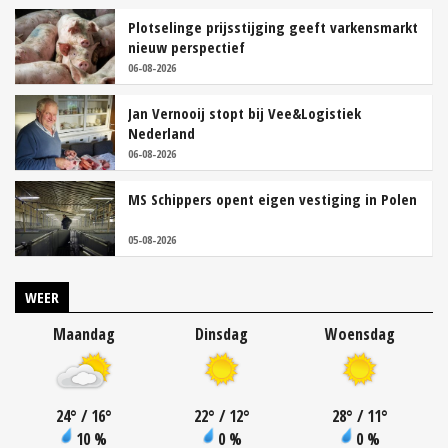
Plotselinge prijsstijging geeft varkensmarkt
nieuw perspectief
06-08-2026
Jan Vernooij stopt bij Vee&Logistiek
Nederland
06-08-2026
MS Schippers opent eigen vestiging in Polen
05-08-2026
WEER
Maandag
Dinsdag
Woensdag
24
°
/ 16
°
22
°
/ 12
°
28
°
/ 11
°
10 %
0 %
0 %