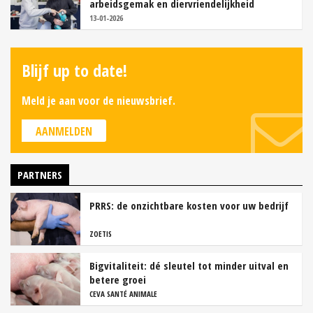
arbeidsgemak en diervriendelijkheid
13-01-2026
Blijf up to date!
Meld je aan voor de nieuwsbrief.
AANMELDEN
PARTNERS
PRRS: de onzichtbare kosten voor uw bedrijf
ZOETIS
Bigvitaliteit: dé sleutel tot minder uitval en
betere groei
CEVA SANTÉ ANIMALE