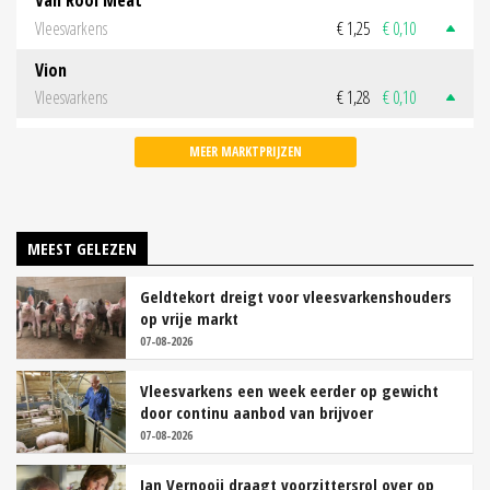
Van Rooi Meat
Vleesvarkens
€ 1,25
€ 0,10
Vion
Vleesvarkens
€ 1,28
€ 0,10
MEER MARKTPRIJZEN
MEEST GELEZEN
Geldtekort dreigt voor vleesvarkenshouders
op vrije markt
07-08-2026
Vleesvarkens een week eerder op gewicht
door continu aanbod van brijvoer
07-08-2026
Jan Vernooij draagt voorzittersrol over op