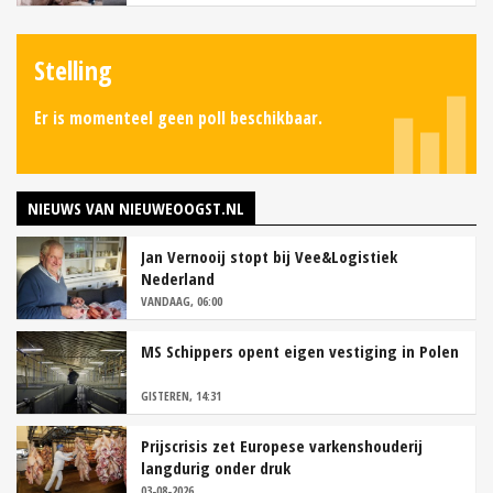
Stelling
Er is momenteel geen poll beschikbaar.
NIEUWS VAN NIEUWEOOGST.NL
Jan Vernooij stopt bij Vee&Logistiek
Nederland
VANDAAG, 06:00
MS Schippers opent eigen vestiging in Polen
GISTEREN, 14:31
Prijscrisis zet Europese varkenshouderij
langdurig onder druk
03-08-2026