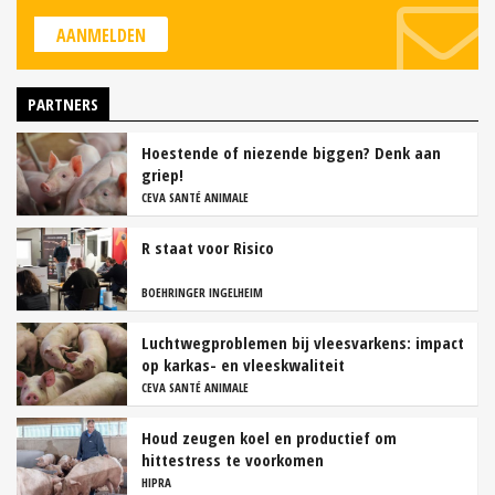
AANMELDEN
PARTNERS
Hoestende of niezende biggen? Denk aan
griep!
CEVA SANTÉ ANIMALE
R staat voor Risico
BOEHRINGER INGELHEIM
Luchtwegproblemen bij vleesvarkens: impact
op karkas- en vleeskwaliteit
CEVA SANTÉ ANIMALE
Houd zeugen koel en productief om
hittestress te voorkomen
HIPRA