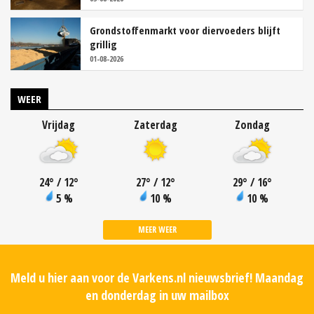
Grondstoffenmarkt voor diervoeders blijft
grillig
01-08-2026
WEER
Vrijdag
Zaterdag
Zondag
24
°
/ 12
°
27
°
/ 12
°
29
°
/ 16
°
5 %
10 %
10 %
MEER WEER
Meld u hier aan voor de Varkens.nl nieuwsbrief! Maandag
en donderdag in uw mailbox