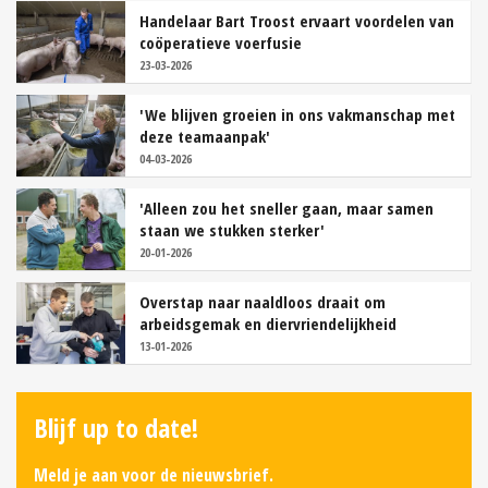
Handelaar Bart Troost ervaart voordelen van
coöperatieve voerfusie
23-03-2026
'We blijven groeien in ons vakmanschap met
deze teamaanpak'
04-03-2026
'Alleen zou het sneller gaan, maar samen
staan we stukken sterker'
20-01-2026
Overstap naar naaldloos draait om
arbeidsgemak en diervriendelijkheid
13-01-2026
Blijf up to date!
Meld je aan voor de nieuwsbrief.