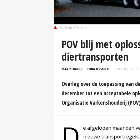
© Twan Wiermans
POV blij met oplo
diertransporten
MAATSCHAPPIJ
ILONA LESSCHER
27 DEC 2021 OM 13:25
Overleg over de toepassing van de
december tot een acceptabele oplo
Organisatie Varkenshouderij (POV) 
D
e afgelopen maanden ver
nieuwe transportregels 