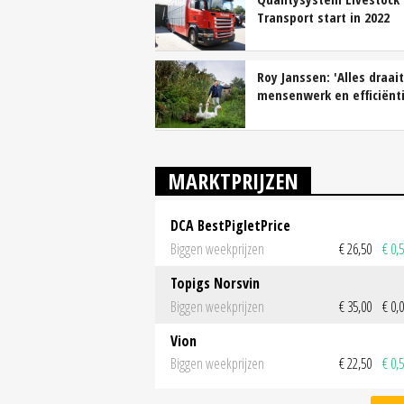
Transport start in 2022
Roy Janssen: 'Alles draai
mensenwerk en efficiënti
MARKTPRIJZEN
DCA BestPigletPrice
Biggen weekprijzen
€ 26,50
€ 0,
Topigs Norsvin
Biggen weekprijzen
€ 35,00
€ 0,
Vion
Biggen weekprijzen
€ 22,50
€ 0,