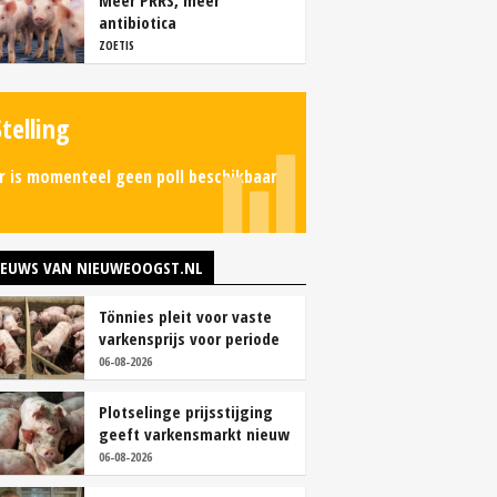
Meer PRRS, meer
antibiotica
ZOETIS
Stelling
r is momenteel geen poll beschikbaar.
IEUWS VAN NIEUWEOOGST.NL
Tönnies pleit voor vaste
varkensprijs voor periode
van zes maanden
06-08-2026
Plotselinge prijsstijging
geeft varkensmarkt nieuw
perspectief
06-08-2026