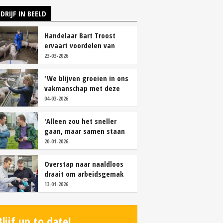
DRIJF IN BEELD
Handelaar Bart Troost
ervaart voordelen van
coöperatieve voerfusie
23-03-2026
'We blijven groeien in ons
vakmanschap met deze
teamaanpak'
04-03-2026
'Alleen zou het sneller
gaan, maar samen staan
we stukken sterker'
20-01-2026
Overstap naar naaldloos
draait om arbeidsgemak
en diervriendelijkheid
13-01-2026
Blijf up to date!