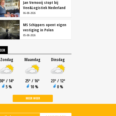
Jan Vernooij stopt bij
Vee&Logistiek Nederland
06-08-2026
MS Schippers opent eigen
vestiging in Polen
05-08-2026
EER
Zondag
Maandag
Dinsdag
30
°
/ 14
°
25
°
/ 16
°
23
°
/ 12
°
5 %
10 %
0 %
MEER WEER