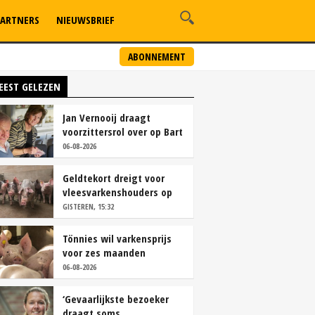
ARTNERS
NIEUWSBRIEF
ABONNEMENT
EEST GELEZEN
Jan Vernooij draagt
voorzittersrol over op Bart
Camps
06-08-2026
Geldtekort dreigt voor
vleesvarkenshouders op
vrije markt
GISTEREN, 15:32
Tönnies wil varkensprijs
voor zes maanden
vastleggen
06-08-2026
‘Gevaarlijkste bezoeker
draagt soms