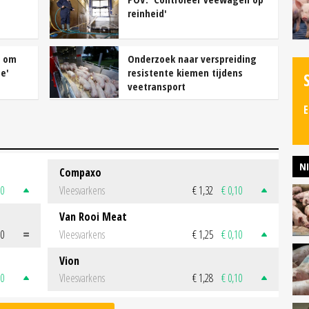
reinheid'
t om
Onderzoek naar verspreiding
e'
resistente kiemen tijdens
veetransport
E
N
Compaxo
50
Vleesvarkens
€ 1,32
€ 0,10
Van Rooi Meat
00
Vleesvarkens
€ 1,25
€ 0,10
Vion
50
Vleesvarkens
€ 1,28
€ 0,10