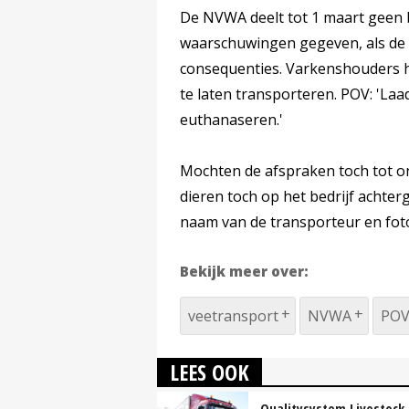
De NVWA deelt tot 1 maart geen b
waarschuwingen gegeven, als de
consequenties. Varkenshouders h
te laten transporteren. POV: 'Laad
euthanaseren.'
Mochten de afspraken toch tot on
dieren toch op het bedrijf achter
naam van de transporteur en foto'
Bekijk meer over:
veetransport
NVWA
PO
LEES OOK
Qualitysystem Livestock