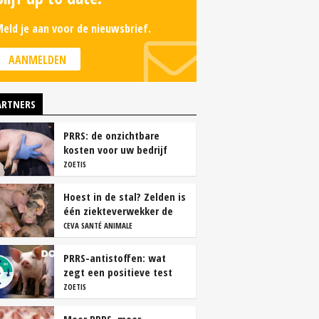
eld je aan voor de nieuwsbrief.
AANMELDEN
ARTNERS
PRRS: de onzichtbare
kosten voor uw bedrijf
ZOETIS
Hoest in de stal? Zelden is
één ziekteverwekker de
oorzaak
CEVA SANTÉ ANIMALE
PRRS-antistoffen: wat
zegt een positieve test
echt?
ZOETIS