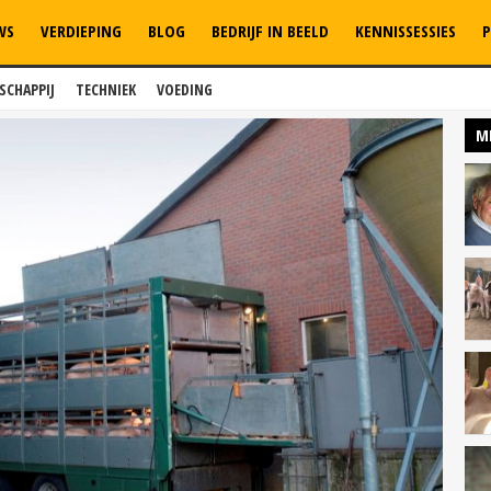
WS
VERDIEPING
BLOG
BEDRIJF IN BEELD
KENNISSESSIES
P
SCHAPPIJ
TECHNIEK
VOEDING
M