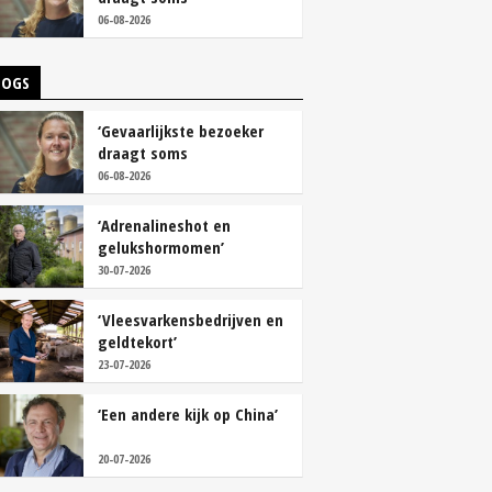
overschoenen’
06-08-2026
LOGS
‘Gevaarlijkste bezoeker
draagt soms
overschoenen’
06-08-2026
‘Adrenalineshot en
gelukshormomen’
30-07-2026
‘Vleesvarkensbedrijven en
geldtekort’
23-07-2026
‘Een andere kijk op China’
20-07-2026