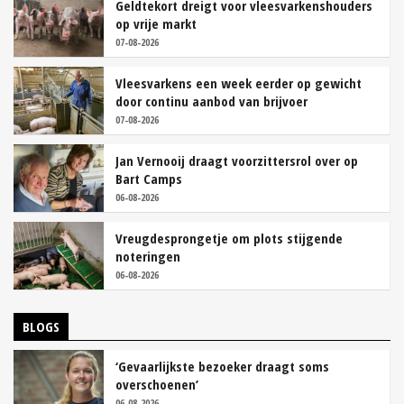
Geldtekort dreigt voor vleesvarkenshouders
op vrije markt
07-08-2026
Vleesvarkens een week eerder op gewicht
door continu aanbod van brijvoer
07-08-2026
Jan Vernooij draagt voorzittersrol over op
Bart Camps
06-08-2026
Vreugdesprongetje om plots stijgende
noteringen
06-08-2026
BLOGS
‘Gevaarlijkste bezoeker draagt soms
overschoenen’
06-08-2026