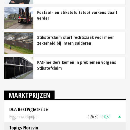
Fosfaat- en stikstofuitstoot varkens daalt
verder
Stikstofclaim start rechtszaak voor meer
zekerheid bij intern salderen
PAS-melders komen in problemen volgens
Stikstofclaim
MARKTPRIJZEN
DCA BestPigletPrice
Biggen weekprijzen
€ 26,50
€ 0,50
Topigs Norsvin