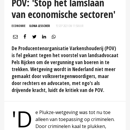
POV: 'Stop het lamslaan
van economische sectoren'
ECONOMIE
ILONA LESSCHER
15 SEP 2021 OM 11:50
UUR
De Producentenorganisatie Varkenshouderij (POV)
is fel gekant tegen het voorstel van landsadvocaat
Pels Rijcken om de vergunning van boeren in te
trekken. Wetgeving wordt in Nederland niet meer
gemaakt door volksvertegenwoordigers, maar
door rechters en advocaten, met ngo's als
drijvende kracht, luidt de kritiek van de POV.
'D
e Plukze-wetgeving was tot nu toe
alleen van toepassing op criminelen.
Door criminelen kaal te plukken,