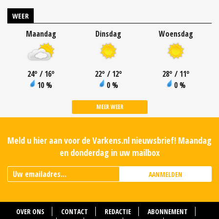
WEER
Maandag
Dinsdag
Woensdag
24
°
/ 16
°
22
°
/ 12
°
28
°
/ 11
°
10 %
0 %
0 %
MEER WEER
Meld u hier aan voor de Varkens.nl nieuwsbrief! Maandag
en donderdag in uw mailbox
AANMELDEN
OVER ONS
CONTACT
REDACTIE
ABONNEMENT