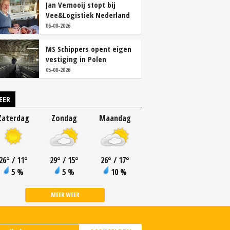
Jan Vernooij stopt bij
Vee&Logistiek Nederland
06-08-2026
MS Schippers opent eigen
vestiging in Polen
05-08-2026
EER
Zaterdag
Zondag
Maandag
26
°
/ 11
°
29
°
/ 15
°
26
°
/ 17
°
5 %
5 %
10 %
MEER WEER