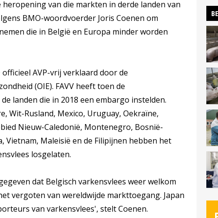
 heropening van die markten in derde landen van
BE
volgens BMO-woordvoerder Joris Coenen om
fnemen die in België en Europa minder worden
fficieel AVP-vrij verklaard door de
ondheid (OIE). FAVV heeft toen de
de landen die in 2018 een embargo instelden.
re, Wit-Rusland, Mexico, Uruguay, Oekraïne,
ebied Nieuw-Caledonië, Montenegro, Bosnië-
, Vietnam, Maleisië en de Filipijnen hebben het
nsvlees losgelaten.
gegeven dat Belgisch varkensvlees weer welkom
in het vergoten van wereldwijde markttoegang. Japan
porteurs van varkensvlees', stelt Coenen.