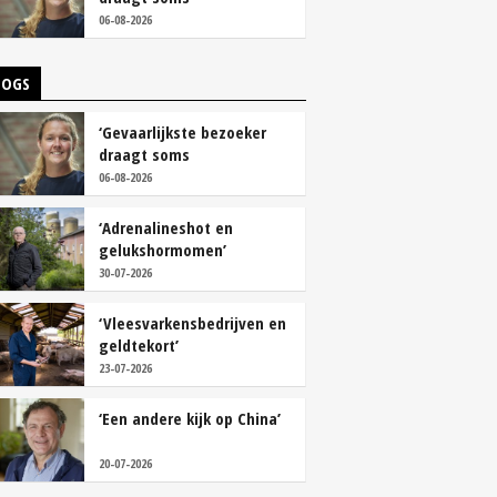
overschoenen’
06-08-2026
LOGS
‘Gevaarlijkste bezoeker
draagt soms
overschoenen’
06-08-2026
‘Adrenalineshot en
gelukshormomen’
30-07-2026
‘Vleesvarkensbedrijven en
geldtekort’
23-07-2026
‘Een andere kijk op China’
20-07-2026