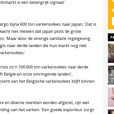
tsmarkt is een belangrijk signaal.'
M
rgo bijna 600 ton varkensvlees naar Japan. 'Dat is
wacht niet meteen dat Japan plots de grote
P
en. 'Maar door de strenge sanitaire regelgeving
egio naar derde landen die hun markt nog niet
arkensvlees.'
risis zo'n 100.000 ton varkensvlees naar derde
jft België en onze omringende landen',
rocent van het Belgische varkensvlees blijft binnen
re en diverse markten worden afgezet, zijn wel
rding van het varken. 'Een goede exporteur zorgt