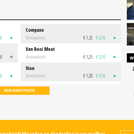
Compaxo
50
Vleesvarkens
€ 1,32
€ 0,10
Van Rooi Meat
00
Vleesvarkens
€ 1,25
€ 0,10
W
Vion
50
Vleesvarkens
€ 1,28
€ 0,10
MEER MARKTPRIJZEN