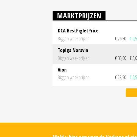
MARKTPRIJZEN
DCA BestPigletPrice
Biggen weekprijzen
€ 26,50
€ 0,
Topigs Norsvin
Biggen weekprijzen
€ 35,00
€ 0,
Vion
Biggen weekprijzen
€ 22,50
€ 0,