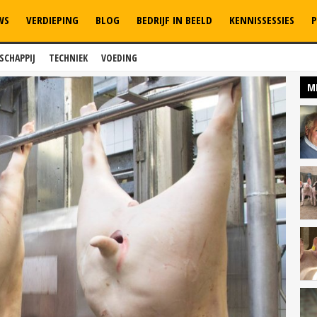
WS
VERDIEPING
BLOG
BEDRIJF IN BEELD
KENNISSESSIES
P
SCHAPPIJ
TECHNIEK
VOEDING
M