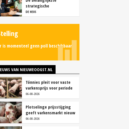
De belangrijkste
strategische
overwegingen van
DE HEUS
vleesvarkenshouders
Stelling
r is momenteel geen poll beschikbaar.
IEUWS VAN NIEUWEOOGST.NL
Tönnies pleit voor vaste
varkensprijs voor periode
van zes maanden
06-08-2026
Plotselinge prijsstijging
geeft varkensmarkt nieuw
perspectief
06-08-2026