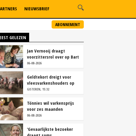
ARTNERS
NIEUWSBRIEF
ABONNEMENT
EEST GELEZEN
Jan Vernooij draagt
voorzittersrol over op Bart
Camps
06-08-2026
Geldtekort dreigt voor
vleesvarkenshouders op
vrije markt
GISTEREN, 15:32
Tönnies wil varkensprijs
voor zes maanden
vastleggen
06-08-2026
‘Gevaarlijkste bezoeker
draagt soms