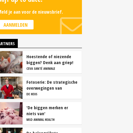
eld je aan voor de nieuwsbrief.
AANMELDEN
ARTNERS
Hoestende of niezende
biggen? Denk aan griep!
CEVA SANTÉ ANIMALE
Fotoserie: De strategische
overwegingen van
varkensbedrijf Gerrits
DE HEUS
'De biggen merken er
niets van'
MSD ANIMAL HEALTH