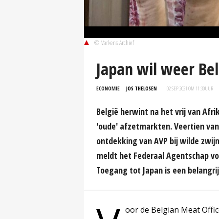
© Varkens Archief
Japan wil weer Bel
ECONOMIE
JOS THELOSEN
02 SEP 2021 OM 11:30
UUR
België herwint na het vrij van Af
'oude' afzetmarkten. Veertien van
ontdekking van AVP bij wilde zwijn
meldt het Federaal Agentschap voo
Toegang tot Japan is een belangrij
oor de Belgian Meat Offi