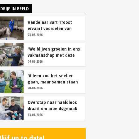
DRIJF IN BEELD
Handelaar Bart Troost
ervaart voordelen van
coöperatieve voerfusie
23-03-2026
'We blijven groeien in ons
vakmanschap met deze
teamaanpak'
04-03-2026
'Alleen zou het sneller
gaan, maar samen staan
we stukken sterker'
20-01-2026
Overstap naar naaldloos
draait om arbeidsgemak
en diervriendelijkheid
13-01-2026
Blijf up to date!