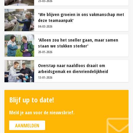
23-03-2026
'We blijven groeien in ons vakmanschap met
deze teamaanpak'
04-03-2026
'Alleen zou het sneller gaan, maar samen
staan we stukken sterker'
20-01-2026
Overstap naar naaldloos draait om
arbeidsgemak en diervriendelijkheid
13-01-2026
Blijf up to date!
Meld je aan voor de nieuwsbrief.
AANMELDEN