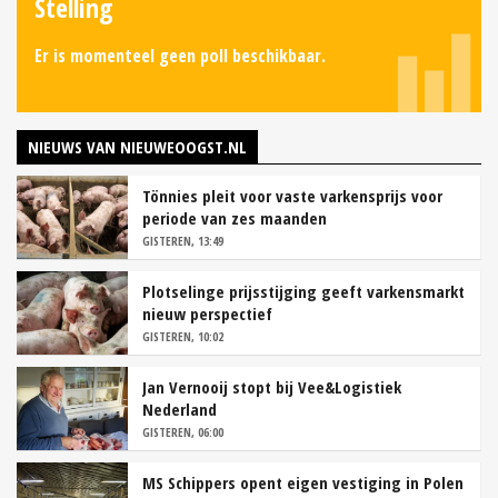
Stelling
Er is momenteel geen poll beschikbaar.
NIEUWS VAN NIEUWEOOGST.NL
Tönnies pleit voor vaste varkensprijs voor
periode van zes maanden
GISTEREN, 13:49
Plotselinge prijsstijging geeft varkensmarkt
nieuw perspectief
GISTEREN, 10:02
Jan Vernooij stopt bij Vee&Logistiek
Nederland
GISTEREN, 06:00
MS Schippers opent eigen vestiging in Polen