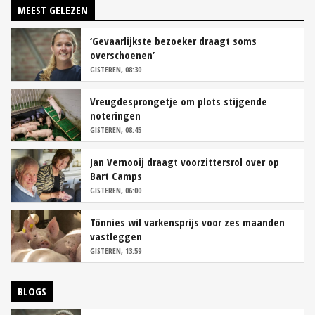
MEEST GELEZEN
‘Gevaarlijkste bezoeker draagt soms
overschoenen’
GISTEREN, 08:30
Vreugdesprongetje om plots stijgende
noteringen
GISTEREN, 08:45
Jan Vernooij draagt voorzittersrol over op
Bart Camps
GISTEREN, 06:00
Tönnies wil varkensprijs voor zes maanden
vastleggen
GISTEREN, 13:59
BLOGS