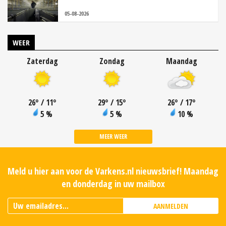
05-08-2026
WEER
Zaterdag
Zondag
Maandag
26
°
/ 11
°
29
°
/ 15
°
26
°
/ 17
°
5 %
5 %
10 %
MEER WEER
Meld u hier aan voor de Varkens.nl nieuwsbrief! Maandag
en donderdag in uw mailbox
AANMELDEN