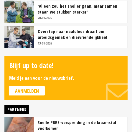
'Alleen zou het sneller gaan, maar samen
staan we stukken sterker'
20-01-2026
Overstap naar naaldloos draait om
arbeidsgemak en diervriendelijkheid
13-01-2026
Blijf up to date!
Meld je aan voor de nieuwsbrief.
AANMELDEN
PARTNERS
Snelle PRRS-verspreiding in de kraamstal
voorkomen