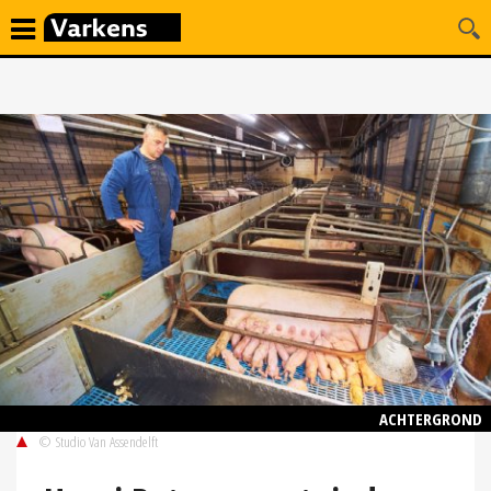
ACHTERGROND
© Studio Van Assendelft