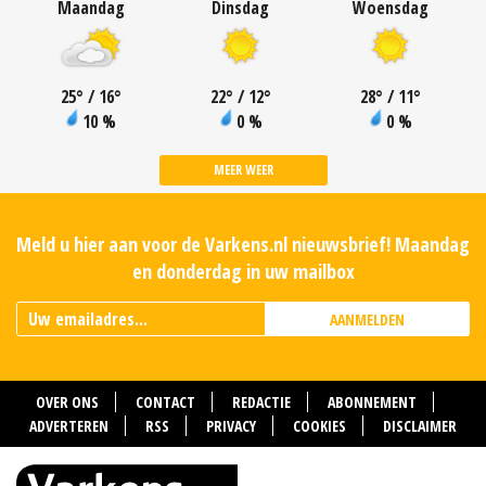
Maandag
Dinsdag
Woensdag
25
°
/ 16
°
22
°
/ 12
°
28
°
/ 11
°
10 %
0 %
0 %
MEER WEER
Meld u hier aan voor de Varkens.nl nieuwsbrief! Maandag
en donderdag in uw mailbox
AANMELDEN
OVER ONS
CONTACT
REDACTIE
ABONNEMENT
ADVERTEREN
RSS
PRIVACY
COOKIES
DISCLAIMER