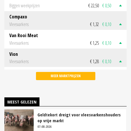
Biggen weekprijzen
€ 22,50
€ 0,50
Compaxo
Vleesvarkens
€ 1,32
€ 0,10
Van Rooi Meat
Vleesvarkens
€ 1,25
€ 0,10
Vion
Vleesvarkens
€ 1,28
€ 0,10
MEER MARKTPRIJZEN
MEEST GELEZEN
Geldtekort dreigt voor vleesvarkenshouders
op vrije markt
07-08-2026