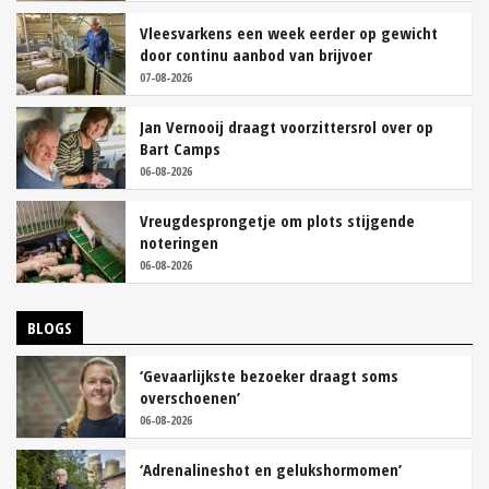
Vleesvarkens een week eerder op gewicht
door continu aanbod van brijvoer
07-08-2026
Jan Vernooij draagt voorzittersrol over op
Bart Camps
06-08-2026
Vreugdesprongetje om plots stijgende
noteringen
06-08-2026
BLOGS
‘Gevaarlijkste bezoeker draagt soms
overschoenen’
06-08-2026
‘Adrenalineshot en gelukshormomen’