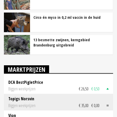
Circo én myco in 0,2 ml vaccin in de huid
13 besmette zwijnen, kerngebied
Brandenburg uitgebreid
MARKTPRIJZEN
DCA BestPigletPrice
Biggen weekprijzen
€ 26,50
€ 0,50
Topigs Norsvin
Biggen weekprijzen
€ 35,00
€ 0,00
Vion