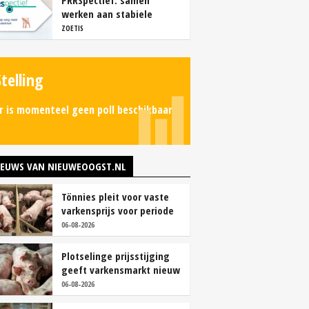
PRRSpectief: samen
werken aan stabiele
resultaten
ZOETIS
Stelling
r is momenteel geen poll beschikbaar.
IEUWS VAN NIEUWEOOGST.NL
Tönnies pleit voor vaste
varkensprijs voor periode
van zes maanden
06-08-2026
Plotselinge prijsstijging
geeft varkensmarkt nieuw
perspectief
06-08-2026