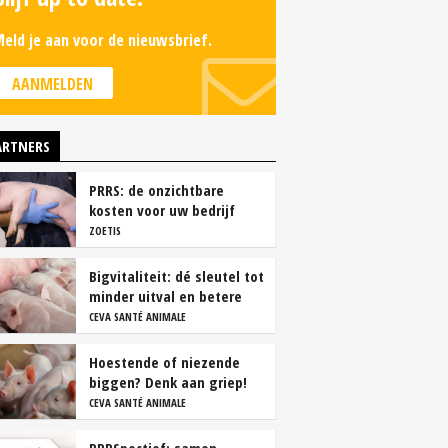
eld je aan voor de nieuwsbrief.
AANMELDEN
ARTNERS
PRRS: de onzichtbare
kosten voor uw bedrijf
ZOETIS
Bigvitaliteit: dé sleutel tot
minder uitval en betere
groei
CEVA SANTÉ ANIMALE
Hoestende of niezende
biggen? Denk aan griep!
CEVA SANTÉ ANIMALE