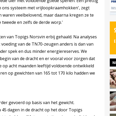
de uier met voldoende goede spenen. Een prettig
in ons systeem met vrijloopkraamhokken', zegt
n waren veelbelovend, maar daarna kregen ze te
 tweede en zelfs de derde worp.'
en van Topigs Norsvin erbij gehaald. Na analyses
E
dat voeding van de TN70-zeugen anders is dan van
nder spek en dus minder energiereserves. We
begin van de dracht en er vooral voor zorgen dat
N
ie op acht maanden leeftijd voldoende ontwikkeld
turen op gewichten van 165 tot 170 kilo hadden we
er gevoerd op basis van het gewicht.
 45 dagen in de dracht op het door Topigs