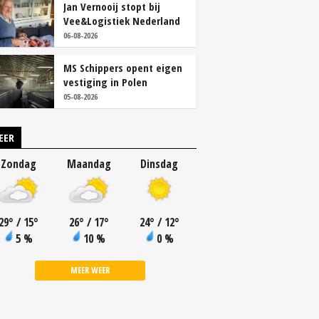
Jan Vernooij stopt bij
Vee&Logistiek Nederland
06-08-2026
MS Schippers opent eigen
vestiging in Polen
05-08-2026
EER
Zondag
Maandag
Dinsdag
29
°
/ 15
°
26
°
/ 17
°
24
°
/ 12
°
5 %
10 %
0 %
MEER WEER