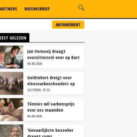
ARTNERS
NIEUWSBRIEF
ABONNEMENT
EEST GELEZEN
Jan Vernooij draagt
voorzittersrol over op Bart
Camps
06-08-2026
Geldtekort dreigt voor
vleesvarkenshouders op
vrije markt
GISTEREN, 15:32
Tönnies wil varkensprijs
voor zes maanden
vastleggen
06-08-2026
‘Gevaarlijkste bezoeker
draagt soms