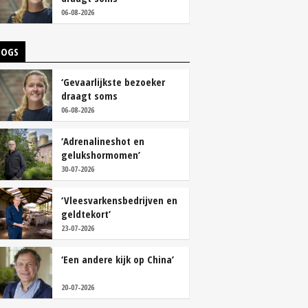
overschoenen’
06-08-2026
LOGS
‘Gevaarlijkste bezoeker
draagt soms
overschoenen’
06-08-2026
‘Adrenalineshot en
gelukshormomen’
30-07-2026
‘Vleesvarkensbedrijven en
geldtekort’
23-07-2026
‘Een andere kijk op China’
20-07-2026