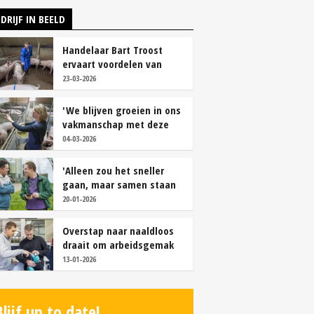
DRIJF IN BEELD
Handelaar Bart Troost
ervaart voordelen van
coöperatieve voerfusie
23-03-2026
'We blijven groeien in ons
vakmanschap met deze
teamaanpak'
04-03-2026
'Alleen zou het sneller
gaan, maar samen staan
we stukken sterker'
20-01-2026
Overstap naar naaldloos
draait om arbeidsgemak
en diervriendelijkheid
13-01-2026
Blijf up to date!