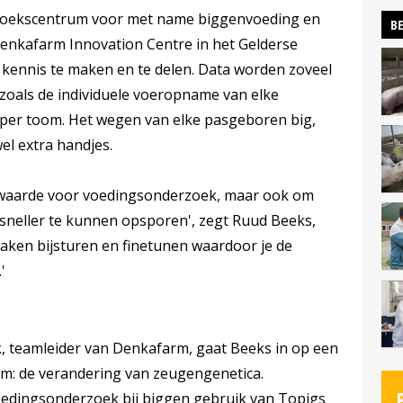
rzoekscentrum voor met name biggenvoeding en
BE
Denkafarm Innovation Centre in het Gelderse
 kennis te maken en te delen. Data worden zoveel
zoals de individuele voeropname van elke
 per toom. Het wegen van elke pasgeboren big,
l extra handjes.
re waarde voor voedingsonderzoek, maar ook om
 sneller te kunnen opsporen', zegt Ruud Beeks,
aken bijsturen en finetunen waardoor je de
'
 teamleider van Denkafarm, gaat Beeks in op een
arm: de verandering van zeugengenetica.
oedingsonderzoek bij biggen gebruik van Topigs