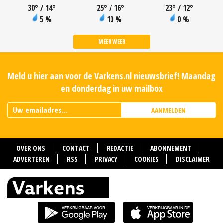
30
°
/ 14
°
25
°
/ 16
°
23
°
/ 12
°
5 %
10 %
0 %
MEER WEER
Meld u hier aan voor de Varkens.nl nieuwsbrief! Maandag
en donderdag in uw mailbox
AANMELDEN
OVER ONS
CONTACT
REDACTIE
ABONNEMENT
ADVERTEREN
RSS
PRIVACY
COOKIES
DISCLAIMER