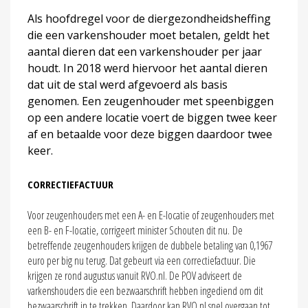
Als hoofdregel voor de diergezondheidsheffing
die een varkenshouder moet betalen, geldt het
aantal dieren dat een varkenshouder per jaar
houdt. In 2018 werd hiervoor het aantal dieren
dat uit de stal werd afgevoerd als basis
genomen. Een zeugenhouder met speenbiggen
op een andere locatie voert de biggen twee keer
af en betaalde voor deze biggen daardoor twee
keer.
CORRECTIEFACTUUR
Voor zeugenhouders met een A- en E-locatie of zeugenhouders met
een B- en F-locatie, corrigeert minister Schouten dit nu. De
betreffende zeugenhouders krijgen de dubbele betaling van 0,1967
euro per big nu terug. Dat gebeurt via een correctiefactuur. Die
krijgen ze rond augustus vanuit RVO.nl. De POV adviseert de
varkenshouders die een bezwaarschrift hebben ingediend om dit
bezwaarschrift in te trekken. Daardoor kan RVO.nl snel overgaan tot