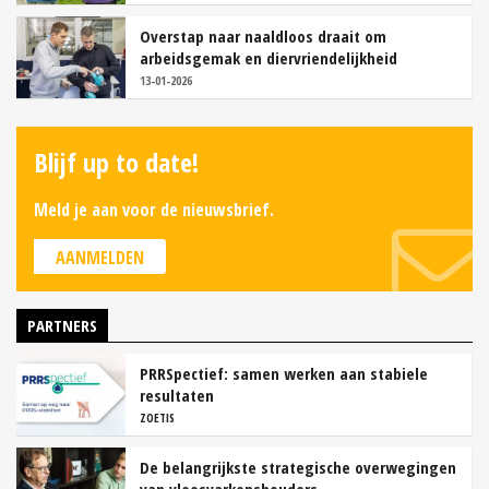
Overstap naar naaldloos draait om
arbeidsgemak en diervriendelijkheid
13-01-2026
Blijf up to date!
Meld je aan voor de nieuwsbrief.
AANMELDEN
PARTNERS
PRRSpectief: samen werken aan stabiele
resultaten
ZOETIS
De belangrijkste strategische overwegingen