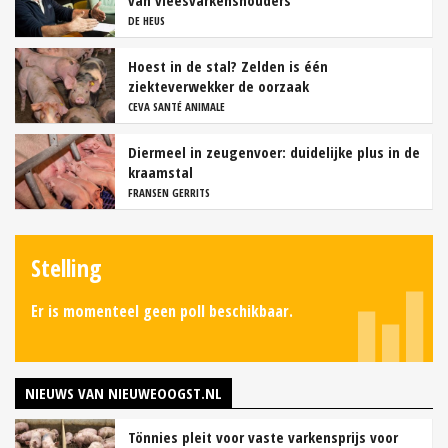
van vleesvarkenshouders
DE HEUS
Hoest in de stal? Zelden is één
ziekteverwekker de oorzaak
CEVA SANTÉ ANIMALE
Diermeel in zeugenvoer: duidelijke plus in de
kraamstal
FRANSEN GERRITS
Stelling
Er is momenteel geen poll beschikbaar.
NIEUWS VAN NIEUWEOOGST.NL
Tönnies pleit voor vaste varkensprijs voor