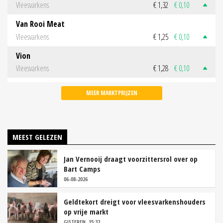
Vleesvarkens
€ 1,32
€ 0,10
Van Rooi Meat
Vleesvarkens
€ 1,25
€ 0,10
Vion
Vleesvarkens
€ 1,28
€ 0,10
MEER MARKTPRIJZEN
MEEST GELEZEN
Jan Vernooij draagt voorzittersrol over op
Bart Camps
06-08-2026
Geldtekort dreigt voor vleesvarkenshouders
op vrije markt
GISTEREN, 15:32