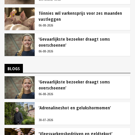
Tönnies wil varkensprijs voor zes maanden
vastleggen
06-08-2026
‘Gevaarlijkste bezoeker draagt soms
overschoenen’
06-08-2026
BLOGS
‘Gevaarlijkste bezoeker draagt soms
overschoenen’
06-08-2026
‘Adrenalineshot en gelukshormomen’
30-07-2026
‘Vleesvarkensbedrijven en geldtekort’