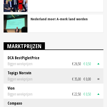
Nederland moet A-merk land worden
MARKTPRIJZEN
DCA BestPigletPrice
Biggen weekprijzen
€ 26,50
€ 0,50
Topigs Norsvin
Biggen weekprijzen
€ 35,00
€ 0,00
Vion
Biggen weekprijzen
€ 22,50
€ 0,50
Compaxo