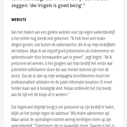
zeggen: 'die Vogels is goed bezig'.”
WEBSITE
Van het maken van een gelikte website voor zijn eigen varkensbedrijf
is het echter nog steeds niet gekomen. “Ik heb heel veel leuke
dingen gezien, ook buiten de varkenssector, die ik op mijn bedrijfssite
wil hebben. Maar ik wil mijzelf goed presenteren als ondernemer en
varkenshouder door kernwaarden aan te geven”, zegt Vogels. “Als ik
personeel wil werven, is het googlen van mijn bedrijf het eerste wat
potentiële sollicitanten doen die wat minder bekend zijn met de
sector. Dus als ze dan op mijn webpagina terechtkomen moet het
professionaliteit uitstralen en de juiste informatie bevatten. Er moet
helder staan wat ik belangrijk vind. Helaas ontbreekt het mij steeds
aan de tijd om dit klusje af te werken.”
Dat Vogels wel degelijk bezig is om personeel op zijn bedrijf te halen,
blijkt uit het bordje tegen de stalmuur. ‘Wij leiden vakmensen op’.
Maar vanuit de opleidingen komen weinig leerlingen meer op zijn
varkensbedrijf. “Stagelopers zijn er nauwelijks meer. Daarom is het zo