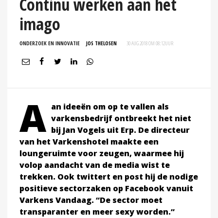
Continu werken aan het
imago
ONDERZOEK EN INNOVATIE
JOS THELOSEN
30 AUG 2018 OM 08:12
UUR
A
an ideeën om op te vallen als
varkensbedrijf ontbreekt het niet
bij Jan Vogels uit Erp. De directeur
van het Varkenshotel maakte een
loungeruimte voor zeugen, waarmee hij
volop aandacht van de media wist te
trekken. Ook twittert en post hij de nodige
positieve sectorzaken op Facebook vanuit
Varkens Vandaag. “De sector moet
transparanter en meer sexy worden.”