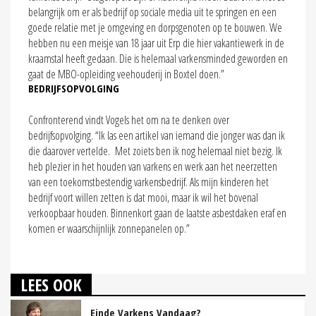
belangrijk om er als bedrijf op sociale media uit te springen en een
goede relatie met je omgeving en dorpsgenoten op te bouwen. We
hebben nu een meisje van 18 jaar uit Erp die hier vakantiewerk in de
kraamstal heeft gedaan. Die is helemaal varkensminded geworden en
gaat de MBO-opleiding veehouderij in Boxtel doen.”
BEDRIJFSOPVOLGING
Confronterend vindt Vogels het om na te denken over
bedrijfsopvolging. “Ik las een artikel van iemand die jonger was dan ik
die daarover vertelde. Met zoiets ben ik nog helemaal niet bezig. Ik
heb plezier in het houden van varkens en werk aan het neerzetten
van een toekomstbestendig varkensbedrijf. Als mijn kinderen het
bedrijf voort willen zetten is dat mooi, maar ik wil het bovenal
verkoopbaar houden. Binnenkort gaan de laatste asbestdaken eraf en
komen er waarschijnlijk zonnepanelen op.”
LEES OOK
Einde Varkens Vandaag?