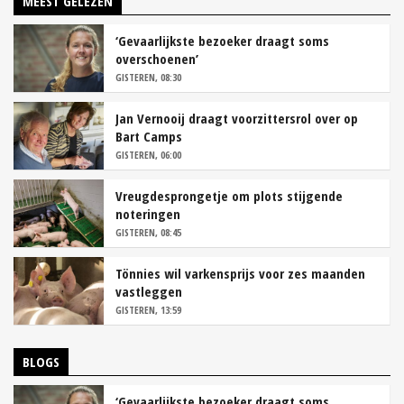
MEEST GELEZEN
‘Gevaarlijkste bezoeker draagt soms
overschoenen’
GISTEREN, 08:30
Jan Vernooij draagt voorzittersrol over op
Bart Camps
GISTEREN, 06:00
Vreugdesprongetje om plots stijgende
noteringen
GISTEREN, 08:45
Tönnies wil varkensprijs voor zes maanden
vastleggen
GISTEREN, 13:59
BLOGS
‘Gevaarlijkste bezoeker draagt soms