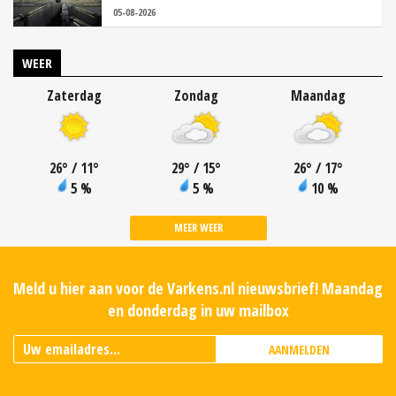
05-08-2026
WEER
Zaterdag
Zondag
Maandag
26
°
/ 11
°
29
°
/ 15
°
26
°
/ 17
°
5 %
5 %
10 %
MEER WEER
Meld u hier aan voor de Varkens.nl nieuwsbrief! Maandag
en donderdag in uw mailbox
AANMELDEN