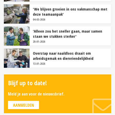
'We blijven groeien in ons vakmanschap met
deze teamaanpak'
04-03-2026
'Alleen zou het sneller gaan, maar samen
staan we stukken sterker'
20-01-2026
Overstap naar naaldloos draait om
arbeidsgemak en diervriendelijkheid
13-01-2026
Blijf up to date!
Meld je aan voor de nieuwsbrief.
AANMELDEN