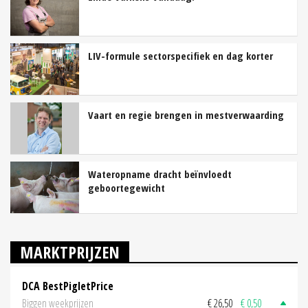
LIV-formule sectorspecifiek en dag korter
Vaart en regie brengen in mestverwaarding
Wateropname dracht beïnvloedt
geboortegewicht
MARKTPRIJZEN
DCA BestPigletPrice
Biggen weekprijzen
€ 26,50
€ 0,50