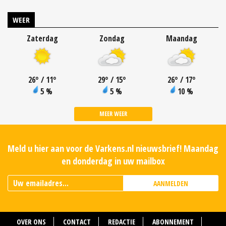
WEER
Zaterdag
Zondag
Maandag
26
°
/ 11
°
29
°
/ 15
°
26
°
/ 17
°
5 %
5 %
10 %
MEER WEER
Meld u hier aan voor de Varkens.nl nieuwsbrief! Maandag
en donderdag in uw mailbox
AANMELDEN
OVER ONS
CONTACT
REDACTIE
ABONNEMENT