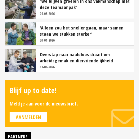
'We blijven groeien in ons vakmanschap met
deze teamaanpak'
04-03-2026
'Alleen zou het sneller gaan, maar samen
staan we stukken sterker'
20-01-2026
Overstap naar naaldloos draait om
arbeidsgemak en diervriendelijkheid
13-01-2026
Blijf up to date!
Meld je aan voor de nieuwsbrief.
AANMELDEN
PARTNERS