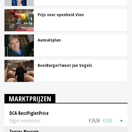
Prijs voor openheid Vion
Aanvalsplan
BoerBurgerTweet Jan Vogels
MARKTPRIJZEN
DCA BestPigletPrice
Biggen weekprijzen
€ 26,50
€ 0,50
Topigs Norsvin