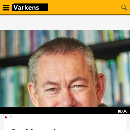
BLOG
©