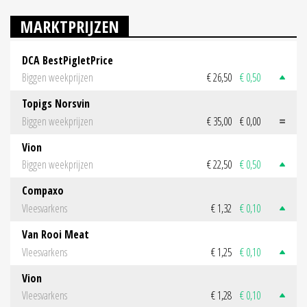
MARKTPRIJZEN
DCA BestPigletPrice
Biggen weekprijzen
€ 26,50
€ 0,50
Topigs Norsvin
Biggen weekprijzen
€ 35,00
€ 0,00
Vion
Biggen weekprijzen
€ 22,50
€ 0,50
Compaxo
Vleesvarkens
€ 1,32
€ 0,10
Van Rooi Meat
Vleesvarkens
€ 1,25
€ 0,10
Vion
Vleesvarkens
€ 1,28
€ 0,10