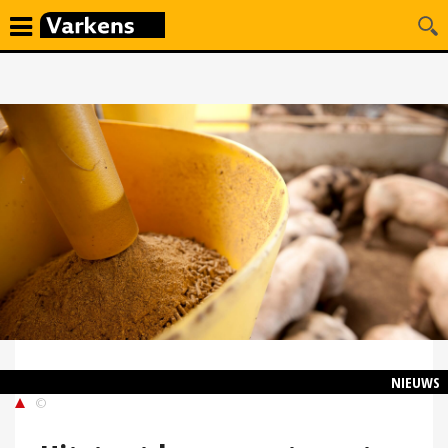
NIEUWS
©