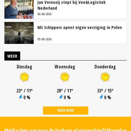
Jan Vernooij stopt bij Vee&Logistiek
Nederland
06-08-2026
MS Schippers opent eigen vestiging in Polen
05-08-2026
WEER
Dinsdag
Woensdag
Donderdag
23
°
/ 11
°
28
°
/ 11
°
33
°
/ 15
°
0 %
0 %
0 %
MEER WEER
Meld u hier aan voor de Varkens.nl nieuwsbrief! Maandag