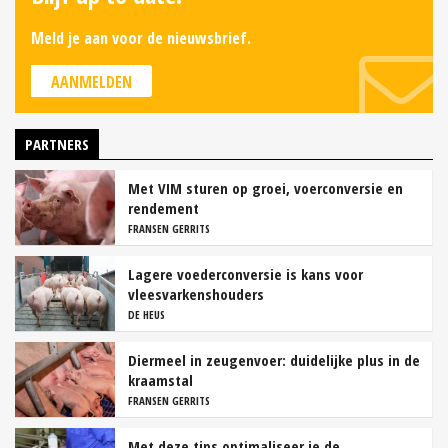
Meld je aan voor de nieuwsbrief.
AANMELDEN
PARTNERS
Met VIM sturen op groei, voerconversie en
rendement
FRANSEN GERRITS
Lagere voederconversie is kans voor
vleesvarkenshouders
DE HEUS
Diermeel in zeugenvoer: duidelijke plus in de
kraamstal
FRANSEN GERRITS
Met deze tips optimaliseer je de