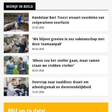
BEDRIJF IN BEELD
Handelaar Bart Troost ervaart voordelen van
coöperatieve voerfusie
23-03-2026
'We blijven groeien in ons vakmanschap met
deze teamaanpak'
04-03-2026
'Alleen zou het sneller gaan, maar samen
staan we stukken sterker'
20-01-2026
Overstap naar naaldloos draait om
arbeidsgemak en diervriendelijkheid
13-01-2026
Blijf up to date!