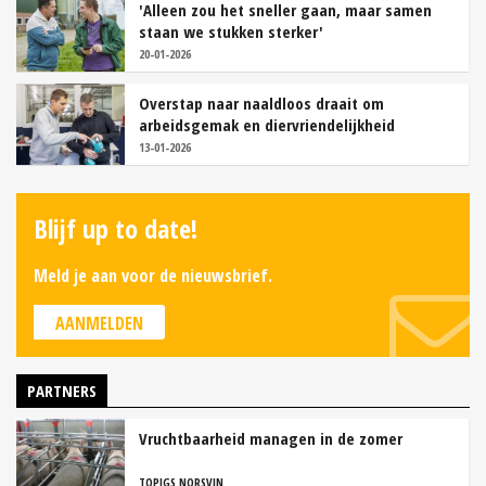
'Alleen zou het sneller gaan, maar samen
staan we stukken sterker'
20-01-2026
Overstap naar naaldloos draait om
arbeidsgemak en diervriendelijkheid
13-01-2026
Blijf up to date!
Meld je aan voor de nieuwsbrief.
AANMELDEN
PARTNERS
Vruchtbaarheid managen in de zomer
TOPIGS NORSVIN