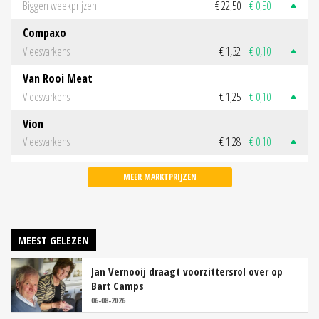
Biggen weekprijzen
€ 22,50
€ 0,50
Compaxo
Vleesvarkens
€ 1,32
€ 0,10
Van Rooi Meat
Vleesvarkens
€ 1,25
€ 0,10
Vion
Vleesvarkens
€ 1,28
€ 0,10
MEER MARKTPRIJZEN
MEEST GELEZEN
Jan Vernooij draagt voorzittersrol over op
Bart Camps
06-08-2026