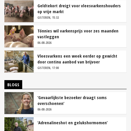
Geldtekort dreigt voor vleesvarkenshouders
op vrije markt
GISTEREN, 15:32
Tönnies wil varkensprijs voor zes maanden
vastleggen
06-08-2026
Vleesvarkens een week eerder op gewicht
door continu aanbod van brijvoer
GISTEREN, 17:00
BLOGS
‘Gevaarlijkste bezoeker draagt soms
overschoenen’
06-08-2026
‘Adrenalineshot en gelukshormomen’