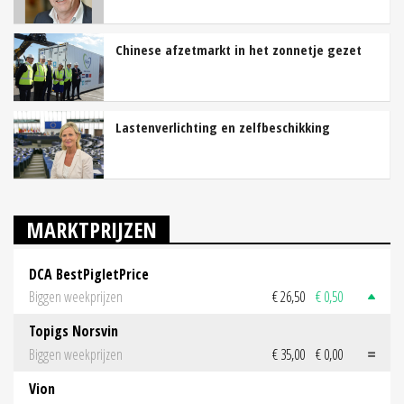
Chinese afzetmarkt in het zonnetje gezet
Lastenverlichting en zelfbeschikking
MARKTPRIJZEN
DCA BestPigletPrice
Biggen weekprijzen
€ 26,50
€ 0,50
Topigs Norsvin
Biggen weekprijzen
€ 35,00
€ 0,00
Vion