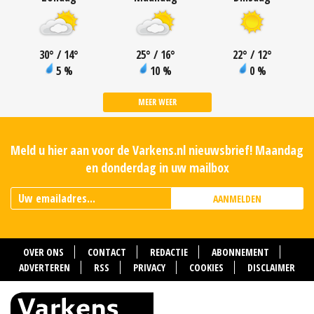
30
°
/ 14
°
25
°
/ 16
°
22
°
/ 12
°
5 %
10 %
0 %
MEER WEER
Meld u hier aan voor de Varkens.nl nieuwsbrief! Maandag
en donderdag in uw mailbox
AANMELDEN
OVER ONS
CONTACT
REDACTIE
ABONNEMENT
ADVERTEREN
RSS
PRIVACY
COOKIES
DISCLAIMER