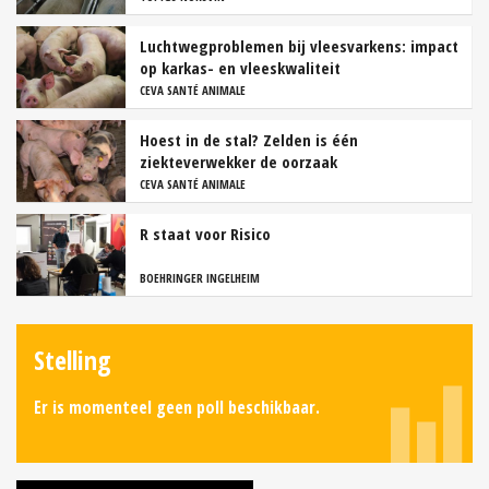
Luchtwegproblemen bij vleesvarkens: impact
op karkas- en vleeskwaliteit
CEVA SANTÉ ANIMALE
Hoest in de stal? Zelden is één
ziekteverwekker de oorzaak
CEVA SANTÉ ANIMALE
R staat voor Risico
BOEHRINGER INGELHEIM
Stelling
Er is momenteel geen poll beschikbaar.