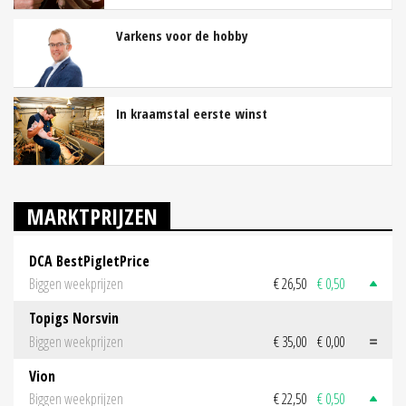
Varkens voor de hobby
In kraamstal eerste winst
MARKTPRIJZEN
DCA BestPigletPrice
Biggen weekprijzen
€ 26,50
€ 0,50
Topigs Norsvin
Biggen weekprijzen
€ 35,00
€ 0,00
Vion
Biggen weekprijzen
€ 22,50
€ 0,50