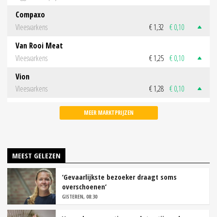
Compaxo
Vleesvarkens
€ 1,32
€ 0,10
Van Rooi Meat
Vleesvarkens
€ 1,25
€ 0,10
Vion
Vleesvarkens
€ 1,28
€ 0,10
MEER MARKTPRIJZEN
MEEST GELEZEN
‘Gevaarlijkste bezoeker draagt soms
overschoenen’
GISTEREN, 08:30