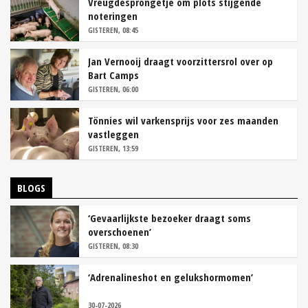
Vreugdesprongetje om plots stijgende
noteringen
GISTEREN, 08:45
Jan Vernooij draagt voorzittersrol over op
Bart Camps
GISTEREN, 06:00
Tönnies wil varkensprijs voor zes maanden
vastleggen
GISTEREN, 13:59
BLOGS
‘Gevaarlijkste bezoeker draagt soms
overschoenen’
GISTEREN, 08:30
‘Adrenalineshot en gelukshormomen’
30-07-2026