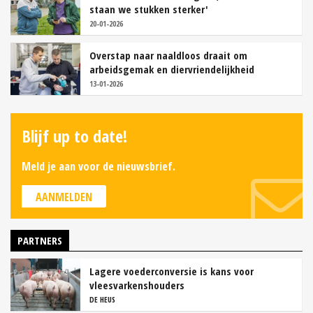
staan we stukken sterker'
20-01-2026
Overstap naar naaldloos draait om
arbeidsgemak en diervriendelijkheid
13-01-2026
Blijf up to date!
Meld je aan voor de nieuwsbrief.
AANMELDEN
PARTNERS
Lagere voederconversie is kans voor
vleesvarkenshouders
DE HEUS