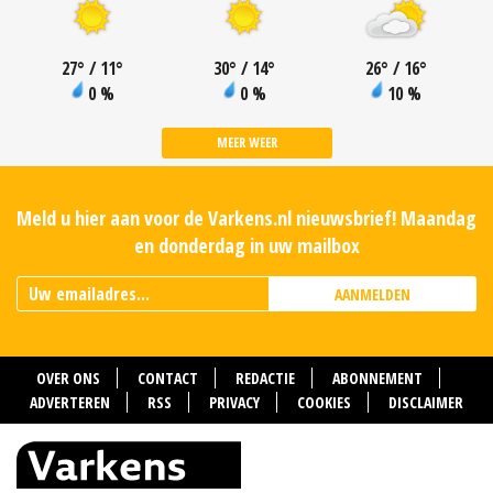
27
°
/ 11
°
30
°
/ 14
°
26
°
/ 16
°
0 %
0 %
10 %
MEER WEER
Meld u hier aan voor de Varkens.nl nieuwsbrief! Maandag
en donderdag in uw mailbox
AANMELDEN
OVER ONS
CONTACT
REDACTIE
ABONNEMENT
ADVERTEREN
RSS
PRIVACY
COOKIES
DISCLAIMER