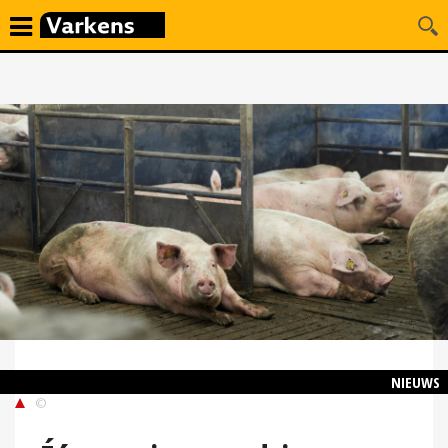
NIEUWS
©