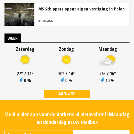
MS Schippers opent eigen vestiging in Polen
05-08-2026
WEER
Zaterdag
Zondag
Maandag
27
°
/ 11
°
30
°
/ 14
°
26
°
/ 16
°
0 %
0 %
10 %
MEER WEER
Meld u hier aan voor de Varkens.nl nieuwsbrief! Maandag
en donderdag in uw mailbox