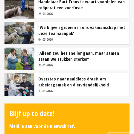
Handelaar Bart Troost ervaart voordelen van
coöperatieve voerfusie
23-03-2026
'We blijven groeien in ons vakmanschap met
deze teamaanpak'
04-03-2026
'Alleen zou het sneller gaan, maar samen
staan we stukken sterker'
20-01-2026
Overstap naar naaldloos draait om
arbeidsgemak en diervriendelijkheid
13-01-2026
Blijf up to date!
Meld je aan voor de nieuwsbrief.