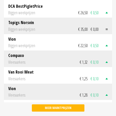
DCA BestPigletPrice
Biggen weekprijzen
€ 26,50
€ 0,50
Topigs Norsvin
Biggen weekprijzen
€ 35,00
€ 0,00
Vion
Biggen weekprijzen
€ 22,50
€ 0,50
Compaxo
Vleesvarkens
€ 1,32
€ 0,10
Van Rooi Meat
Vleesvarkens
€ 1,25
€ 0,10
Vion
Vleesvarkens
€ 1,28
€ 0,10
MEER MARKTPRIJZEN