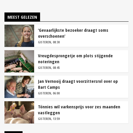
MEEST GELEZEN
‘Gevaarlijkste bezoeker draagt soms
overschoenen’
GISTEREN, 08:30
Vreugdesprongetje om plots stijgende
noteringen
GISTEREN, 08:45
Jan Vernooij draagt voorzittersrol over op
Bart Camps
GISTEREN, 06:00
Tönnies wil varkensprijs voor zes maanden
vastleggen
GISTEREN, 13:59