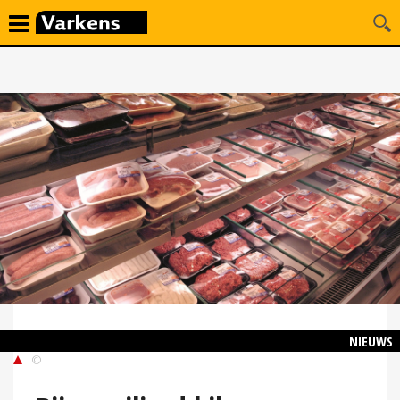
NIEUWS
©