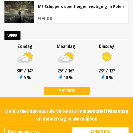
MS Schippers opent eigen vestiging in Polen
05-08-2026
WEER
Zondag
Maandag
Dinsdag
30
°
/ 14
°
25
°
/ 16
°
23
°
/ 12
°
5 %
10 %
0 %
MEER WEER
Meld u hier aan voor de Varkens.nl nieuwsbrief! Maandag
en donderdag in uw mailbox
AANMELDEN