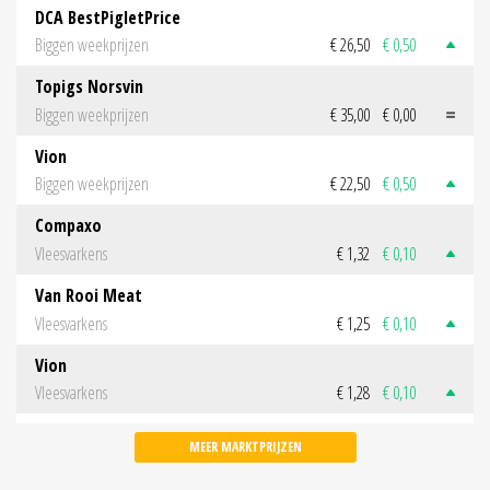
DCA BestPigletPrice
Biggen weekprijzen
€ 26,50
€ 0,50
Topigs Norsvin
Biggen weekprijzen
€ 35,00
€ 0,00
Vion
Biggen weekprijzen
€ 22,50
€ 0,50
Compaxo
Vleesvarkens
€ 1,32
€ 0,10
Van Rooi Meat
Vleesvarkens
€ 1,25
€ 0,10
Vion
Vleesvarkens
€ 1,28
€ 0,10
MEER MARKTPRIJZEN