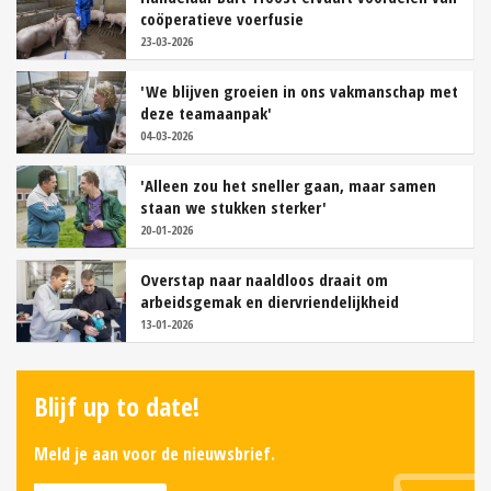
coöperatieve voerfusie
23-03-2026
'We blijven groeien in ons vakmanschap met
deze teamaanpak'
04-03-2026
'Alleen zou het sneller gaan, maar samen
staan we stukken sterker'
20-01-2026
Overstap naar naaldloos draait om
arbeidsgemak en diervriendelijkheid
13-01-2026
Blijf up to date!
Meld je aan voor de nieuwsbrief.