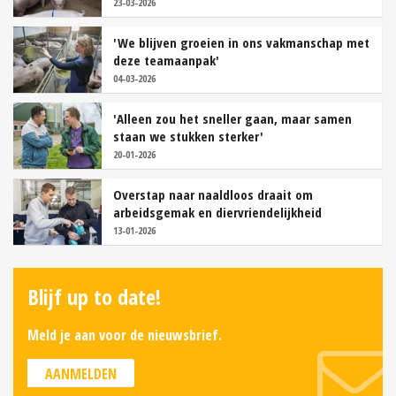
23-03-2026
'We blijven groeien in ons vakmanschap met
deze teamaanpak'
04-03-2026
'Alleen zou het sneller gaan, maar samen
staan we stukken sterker'
20-01-2026
Overstap naar naaldloos draait om
arbeidsgemak en diervriendelijkheid
13-01-2026
Blijf up to date!
Meld je aan voor de nieuwsbrief.
AANMELDEN