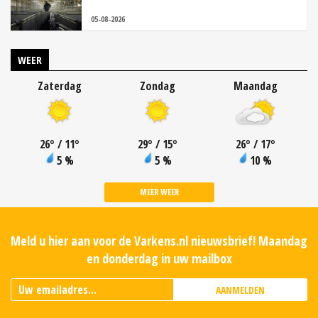
05-08-2026
WEER
Zaterdag
Zondag
Maandag
26
°
/ 11
°
29
°
/ 15
°
26
°
/ 17
°
5 %
5 %
10 %
MEER WEER
Meld u hier aan voor de Varkens.nl nieuwsbrief! Maandag
en donderdag in uw mailbox
AANMELDEN