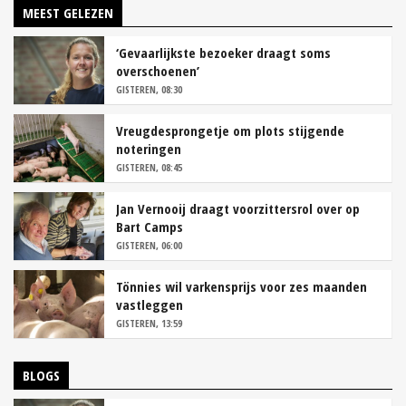
MEEST GELEZEN
‘Gevaarlijkste bezoeker draagt soms
overschoenen’
GISTEREN, 08:30
Vreugdesprongetje om plots stijgende
noteringen
GISTEREN, 08:45
Jan Vernooij draagt voorzittersrol over op
Bart Camps
GISTEREN, 06:00
Tönnies wil varkensprijs voor zes maanden
vastleggen
GISTEREN, 13:59
BLOGS