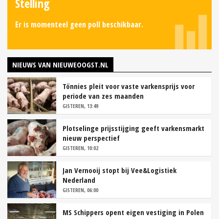
Stelling
Er is momenteel geen poll beschikbaar.
NIEUWS VAN NIEUWEOOGST.NL
Tönnies pleit voor vaste varkensprijs voor
periode van zes maanden
GISTEREN, 13:49
Plotselinge prijsstijging geeft varkensmarkt
nieuw perspectief
GISTEREN, 10:02
Jan Vernooij stopt bij Vee&Logistiek
Nederland
GISTEREN, 06:00
MS Schippers opent eigen vestiging in Polen