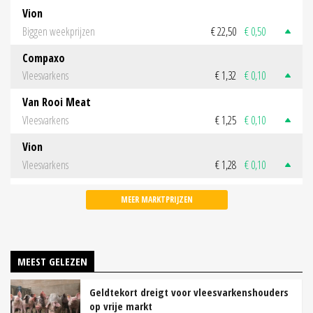
Vion
Biggen weekprijzen
€ 22,50
€ 0,50
Compaxo
Vleesvarkens
€ 1,32
€ 0,10
Van Rooi Meat
Vleesvarkens
€ 1,25
€ 0,10
Vion
Vleesvarkens
€ 1,28
€ 0,10
MEER MARKTPRIJZEN
MEEST GELEZEN
Geldtekort dreigt voor vleesvarkenshouders
op vrije markt