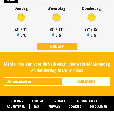
Dinsdag
Woensdag
Donderdag
23
°
/ 11
°
28
°
/ 11
°
33
°
/ 15
°
0 %
0 %
0 %
MEER WEER
Meld u hier aan voor de Varkens.nl nieuwsbrief! Maandag
en donderdag in uw mailbox
AANMELDEN
OVER ONS
CONTACT
REDACTIE
ABONNEMENT
ADVERTEREN
RSS
PRIVACY
COOKIES
DISCLAIMER