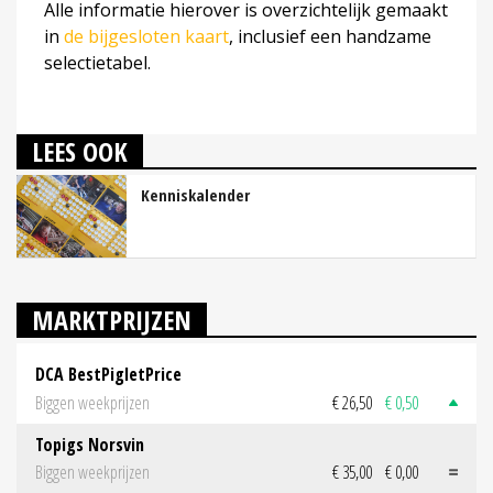
Alle informatie hierover is overzichtelijk gemaakt
in
de bijgesloten kaart
, inclusief een handzame
selectietabel.
LEES OOK
Kenniskalender
MARKTPRIJZEN
DCA BestPigletPrice
Biggen weekprijzen
€ 26,50
€ 0,50
Topigs Norsvin
Biggen weekprijzen
€ 35,00
€ 0,00