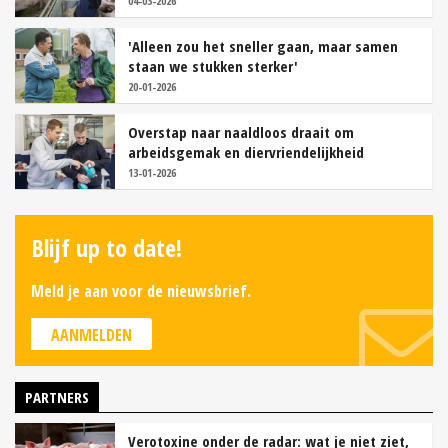
04-03-2026
'Alleen zou het sneller gaan, maar samen
staan we stukken sterker'
20-01-2026
Overstap naar naaldloos draait om
arbeidsgemak en diervriendelijkheid
13-01-2026
Blijf up to date!
Meld je aan voor de nieuwsbrief.
AANMELDEN
PARTNERS
Verotoxine onder de radar: wat je niet ziet,