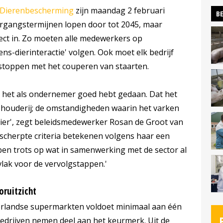
e Dierenbescherming
zijn maandag 2 februari
BE
gangstermijnen lopen door tot 2045, maar
ect in. Zo moeten alle medewerkers op
ns-dierinteractie' volgen. Ook moet elk bedrijf
stoppen met het couperen van staarten.
je het als ondernemer goed hebt gedaan. Dat het
 houderij; de omstandigheden waarin het varken
ier', zegt beleidsmedewerker Rosan de Groot van
cherpte criteria betekenen volgens haar een
k ben trots op wat in samenwerking met de sector al
vlak voor de vervolgstappen.'
oruitzicht
derlandse supermarkten voldoet minimaal aan één
edrijven nemen deel aan het keurmerk. Uit de