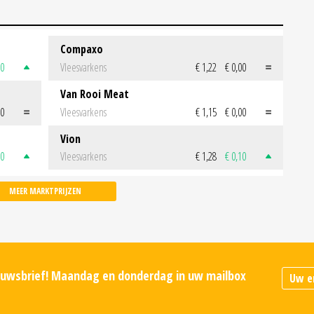
Compaxo
50
Vleesvarkens
€ 1,22
€ 0,00
Van Rooi Meat
00
Vleesvarkens
€ 1,15
€ 0,00
Vion
50
Vleesvarkens
€ 1,28
€ 0,10
MEER MARKTPRIJZEN
ieuwsbrief! Maandag en donderdag in uw mailbox