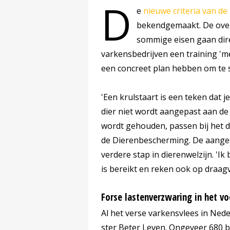
D
e
nieuwe criteria van d
bekendgemaakt. De over
sommige eisen gaan dir
varkensbedrijven een training 'me
een concreet plan hebben om te 
'Een krulstaart is een teken dat 
dier niet wordt aangepast aan de
wordt gehouden, passen bij het d
de Dierenbescherming. De aanges
verdere stap in dierenwelzijn. 'I
is bereikt en reken ook op draag
Forse lastenverzwaring in het vo
Al het verse varkensvlees in Ne
ster Beter Leven. Ongeveer 680 b