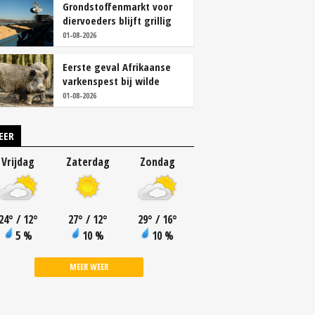
Grondstoffenmarkt voor
diervoeders blijft grillig
01-08-2026
Eerste geval Afrikaanse
varkenspest bij wilde
zwijnen in Finland
01-08-2026
EER
Vrijdag
Zaterdag
Zondag
24
°
/ 12
°
27
°
/ 12
°
29
°
/ 16
°
5 %
10 %
10 %
MEER WEER