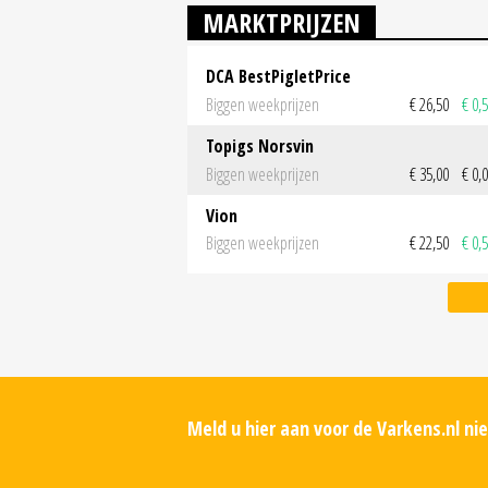
MARKTPRIJZEN
DCA BestPigletPrice
Biggen weekprijzen
€ 26,50
€ 0,
Topigs Norsvin
Biggen weekprijzen
€ 35,00
€ 0,
Vion
Biggen weekprijzen
€ 22,50
€ 0,
Meld u hier aan voor de Varkens.nl n