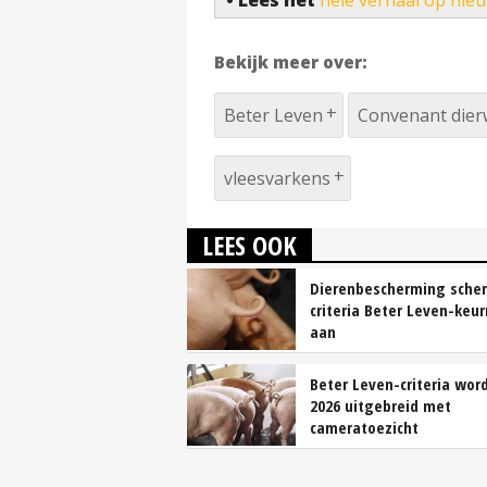
• Lees het
hele verhaal op nie
Bekijk meer over:
Beter Leven
Convenant dier
vleesvarkens
LEES OOK
Dierenbescherming scher
criteria Beter Leven-keu
aan
Beter Leven-criteria word
2026 uitgebreid met
cameratoezicht