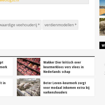
uweoogst.nl
waardige veehouderij
verdienmodellen
W
pt
Wakker Dier kritisch over
rmerk
keurmerkloos vers vlees in
Nederlands schap
t in
Beter Leven-keurmerk zorgt
voor modaal inkomen extra bij
varkenshouders