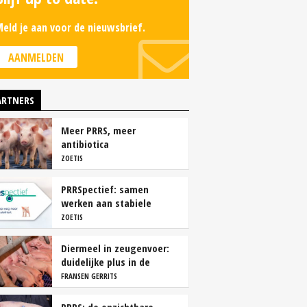
eld je aan voor de nieuwsbrief.
AANMELDEN
ARTNERS
Meer PRRS, meer
antibiotica
ZOETIS
PRRSpectief: samen
werken aan stabiele
resultaten
ZOETIS
Diermeel in zeugenvoer:
duidelijke plus in de
kraamstal
FRANSEN GERRITS