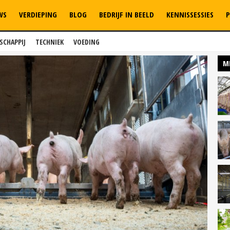
WS
VERDIEPING
BLOG
BEDRIJF IN BEELD
KENNISSESSIES
P
SCHAPPIJ
TECHNIEK
VOEDING
M