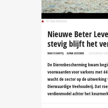
© Twan Wiermans
Nieuwe Beter Leven
stevig blijft het 
MAATSCHAPPIJ
ILONA LESSCHER
24 FEB 2026 OM 14:36
De Dierenbescherming kwam begi
voorwaarden voor varkens met één
wacht de sector op de uitwerking
Dierwaardige Veehouderij. Dat ro
verdienmodel achter het keurmerk 