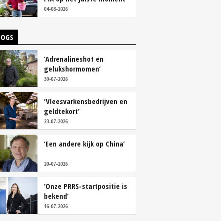
tackelen’
04-08-2026
LOGS
‘Adrenalineshot en
gelukshormomen’
30-07-2026
‘Vleesvarkensbedrijven en
geldtekort’
23-07-2026
‘Een andere kijk op China’
20-07-2026
‘Onze PRRS-startpositie is
bekend’
16-07-2026