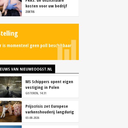
PRRS: de onzichtbare
kosten voor uw bedrijf
ZOETIS
Stelling
r is momenteel geen poll beschikbaar.
IEUWS VAN NIEUWEOOGST.NL
MS Schippers opent eigen
vestiging in Polen
GISTEREN, 14:31
Prijscrisis zet Europese
varkenshouderij langdurig
onder druk
03-08-2026