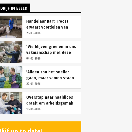
DRIJF IN BEELD
Handelaar Bart Troost
ervaart voordelen van
coöperatieve voerfusie
23-03-2026
'We blijven groeien in ons
vakmanschap met deze
teamaanpak'
04-03-2026
'Alleen zou het sneller
gaan, maar samen staan
we stukken sterker'
20-01-2026
Overstap naar naaldloos
draait om arbeidsgemak
en diervriendelijkheid
13-01-2026
Blijf up to date!