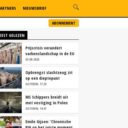
ARTNERS
NIEUWSBRIEF
ABONNEMENT
EEST GELEZEN
Prijscrisis verandert
varkenslandschap in de EU
rap
03-08-2026
Opbrengst slachtzeug zit
op een dieptepunt
GISTEREN, 17:29
MS Schippers breidt uit
met vestiging in Polen
GISTEREN, 14:47
Emile Gijsen: ‘Chronische
PIA op het juiste moment