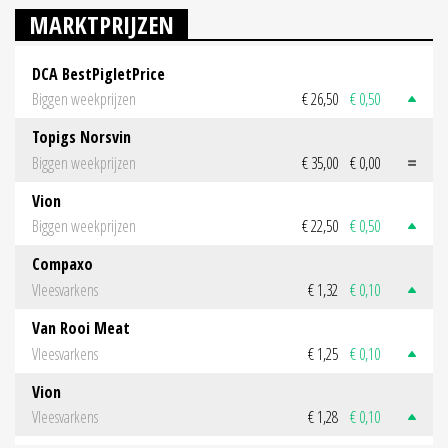
MARKTPRIJZEN
DCA BestPigletPrice
Biggen weekprijzen
€ 26,50
€ 0,50
Topigs Norsvin
Biggen weekprijzen
€ 35,00
€ 0,00
Vion
Biggen weekprijzen
€ 22,50
€ 0,50
Compaxo
Vleesvarkens
€ 1,32
€ 0,10
Van Rooi Meat
Vleesvarkens
€ 1,25
€ 0,10
Vion
Vleesvarkens
€ 1,28
€ 0,10