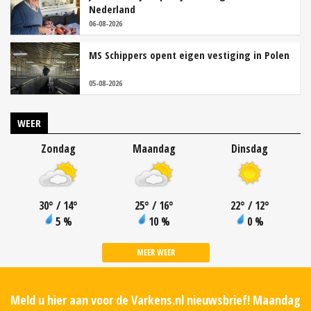
Nederland
06-08-2026
MS Schippers opent eigen vestiging in Polen
05-08-2026
WEER
Zondag
Maandag
Dinsdag
30
°
/ 14
°
25
°
/ 16
°
22
°
/ 12
°
5 %
10 %
0 %
MEER WEER
Meld u hier aan voor de Varkens.nl nieuwsbrief! Maandag