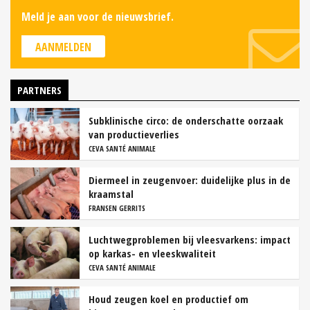
Meld je aan voor de nieuwsbrief.
AANMELDEN
PARTNERS
Subklinische circo: de onderschatte oorzaak
van productieverlies
CEVA SANTÉ ANIMALE
Diermeel in zeugenvoer: duidelijke plus in de
kraamstal
FRANSEN GERRITS
Luchtwegproblemen bij vleesvarkens: impact
op karkas- en vleeskwaliteit
CEVA SANTÉ ANIMALE
Houd zeugen koel en productief om