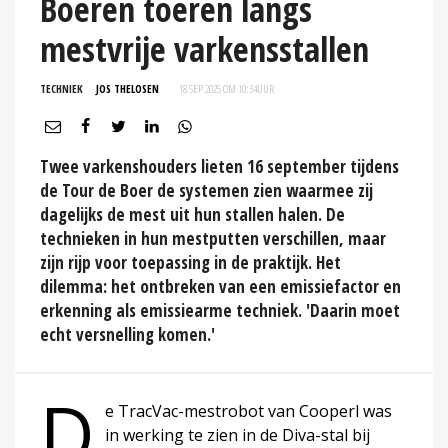
Boeren toeren langs
mestvrije varkensstallen
TECHNIEK
JOS THELOSEN
18 SEP 2025 OM 10:34
UUR
Twee varkenshouders lieten 16 september tijdens
de Tour de Boer de systemen zien waarmee zij
dagelijks de mest uit hun stallen halen. De
technieken in hun mestputten verschillen, maar
zijn rijp voor toepassing in de praktijk. Het
dilemma: het ontbreken van een emissiefactor en
erkenning als emissiearme techniek. 'Daarin moet
echt versnelling komen.'
D
e TracVac-mestrobot van Cooperl was
in werking te zien in de Diva-stal bij