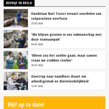
BEDRIJF IN BEELD
Handelaar Bart Troost ervaart voordelen van
coöperatieve voerfusie
23-03-2026
'We blijven groeien in ons vakmanschap met
deze teamaanpak'
04-03-2026
'Alleen zou het sneller gaan, maar samen
staan we stukken sterker'
20-01-2026
Overstap naar naaldloos draait om
arbeidsgemak en diervriendelijkheid
13-01-2026
Blijf up to date!