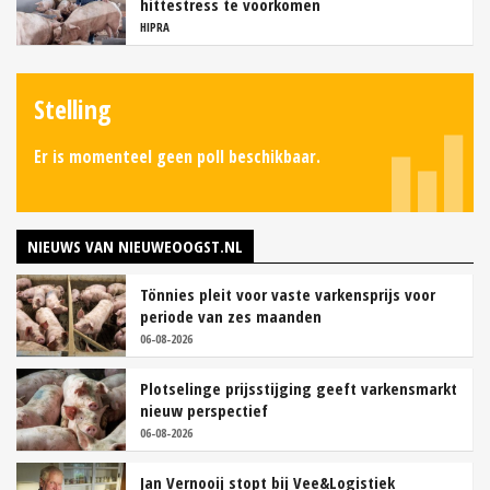
hittestress te voorkomen
HIPRA
Stelling
Er is momenteel geen poll beschikbaar.
NIEUWS VAN NIEUWEOOGST.NL
Tönnies pleit voor vaste varkensprijs voor
periode van zes maanden
06-08-2026
Plotselinge prijsstijging geeft varkensmarkt
nieuw perspectief
06-08-2026
Jan Vernooij stopt bij Vee&Logistiek