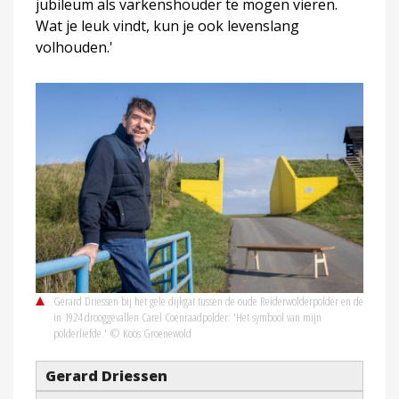
jubileum als varkenshouder te mogen vieren.
Wat je leuk vindt, kun je ook levenslang
volhouden.'
Gerard Driessen bij het gele dijkgat tussen de oude Reiderwolderpolder en de
in 1924 drooggevallen Carel Coenraadpolder: 'Het symbool van mijn
polderliefde.' © Koos Groenewold
Gerard Driessen