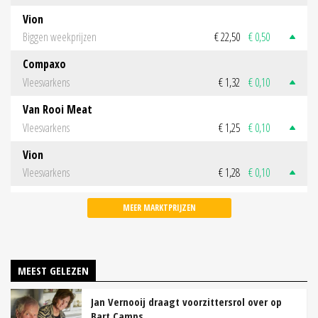
Vion
Biggen weekprijzen
€ 22,50
€ 0,50
Compaxo
Vleesvarkens
€ 1,32
€ 0,10
Van Rooi Meat
Vleesvarkens
€ 1,25
€ 0,10
Vion
Vleesvarkens
€ 1,28
€ 0,10
MEER MARKTPRIJZEN
MEEST GELEZEN
Jan Vernooij draagt voorzittersrol over op
Bart Camps