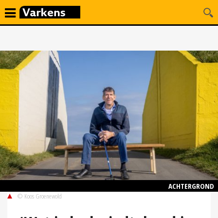
ACHTERGROND
© Koos Groenewold