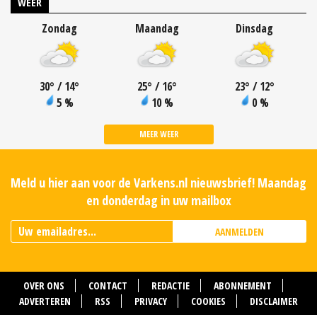
WEER
Zondag
Maandag
Dinsdag
30
°
/ 14
°
25
°
/ 16
°
23
°
/ 12
°
5 %
10 %
0 %
MEER WEER
Meld u hier aan voor de Varkens.nl nieuwsbrief! Maandag
en donderdag in uw mailbox
AANMELDEN
OVER ONS
CONTACT
REDACTIE
ABONNEMENT
ADVERTEREN
RSS
PRIVACY
COOKIES
DISCLAIMER