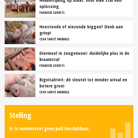
Hokverrijking op maat: voor elke stal een
oplossing
FRANSEN GERRITS
Hoestende of niezende biggen? Denk aan
griep!
CEVA SANTÉ ANIMALE
Diermeel in zeugenvoer: duidelijke plus in de
kraamstal
FRANSEN GERRITS
Bigvitaliteit: dé sleutel tot minder uitval en
betere groei
CEVA SANTÉ ANIMALE
Stelling
Er is momenteel geen poll beschikbaar.