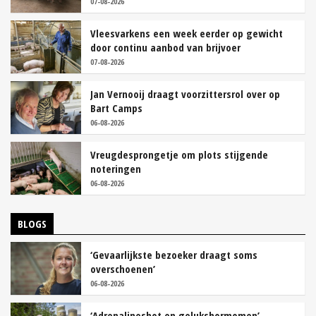
07-08-2026
Vleesvarkens een week eerder op gewicht
door continu aanbod van brijvoer
07-08-2026
Jan Vernooij draagt voorzittersrol over op
Bart Camps
06-08-2026
Vreugdesprongetje om plots stijgende
noteringen
06-08-2026
BLOGS
‘Gevaarlijkste bezoeker draagt soms
overschoenen’
06-08-2026
‘Adrenalineshot en gelukshormomen’