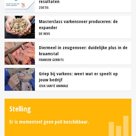
resultaten
ZOETIS
Masterclass varkensvoer produceren: de
expander
DE HEUS
Diermeel in zeugenvoer: duidelijke plus in de
kraamstal
FRANSEN GERRITS
Griep bij varkens: weet wat er speelt op
jouw bedrijf
CEVA SANTÉ ANIMALE
Stelling
Er is momenteel geen poll beschikbaar.