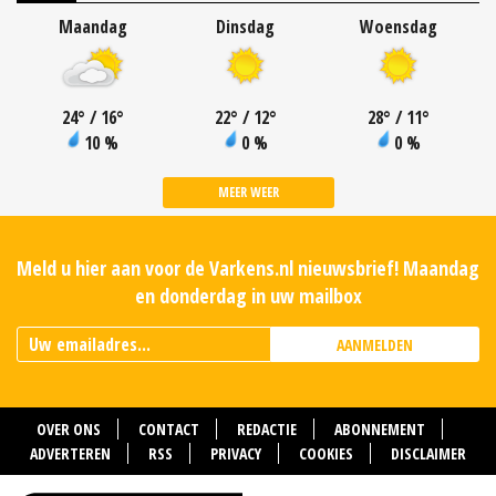
Maandag
Dinsdag
Woensdag
24
°
/ 16
°
22
°
/ 12
°
28
°
/ 11
°
10 %
0 %
0 %
MEER WEER
Meld u hier aan voor de Varkens.nl nieuwsbrief! Maandag
en donderdag in uw mailbox
AANMELDEN
OVER ONS
CONTACT
REDACTIE
ABONNEMENT
ADVERTEREN
RSS
PRIVACY
COOKIES
DISCLAIMER