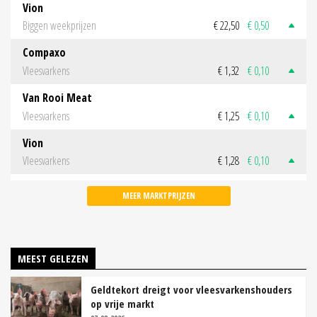
Vion
Biggen weekprijzen
€ 22,50
€ 0,50
Compaxo
Vleesvarkens
€ 1,32
€ 0,10
Van Rooi Meat
Vleesvarkens
€ 1,25
€ 0,10
Vion
Vleesvarkens
€ 1,28
€ 0,10
MEER MARKTPRIJZEN
MEEST GELEZEN
Geldtekort dreigt voor vleesvarkenshouders
op vrije markt