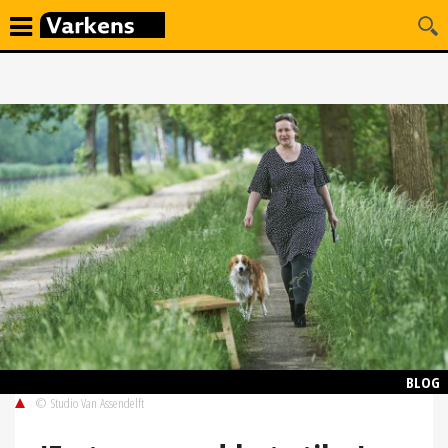
BLOG
© Studio Van Assendelft