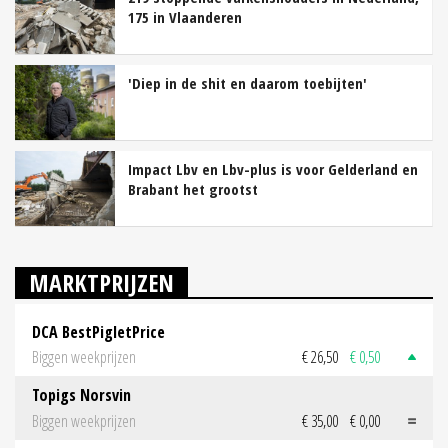
175 in Vlaanderen
'Diep in de shit en daarom toebijten'
Impact Lbv en Lbv-plus is voor Gelderland en
Brabant het grootst
MARKTPRIJZEN
DCA BestPigletPrice
Biggen weekprijzen
€ 26,50
€ 0,50
Topigs Norsvin
Biggen weekprijzen
€ 35,00
€ 0,00