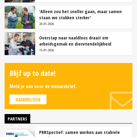
'Alleen zou het sneller gaan, maar samen
staan we stukken sterker'
20-01-2026
Overstap naar naaldloos draait om
arbeidsgemak en diervriendelijkheid
13-01-2026
Blijf up to date!
Meld je aan voor de nieuwsbrief.
AANMELDEN
PARTNERS
PRRSpectief: samen werken aan stabiele