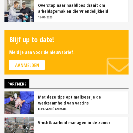
Overstap naar naaldloos draait om
arbeidsgemak en diervriendelijkheid
13-01-2026
Blijf up to date!
Meld je aan voor de nieuwsbrief.
AANMELDEN
PARTNERS
Met deze tips optimaliseer je de
werkzaamheid van vaccins
CEVA SANTÉ ANIMALE
Vruchtbaarheid managen in de zomer