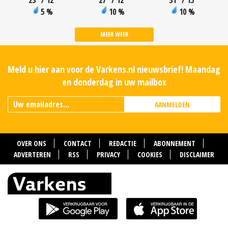
23
°
/ 12
°
27
°
/ 12
°
31
°
/ 15
°
5 %
10 %
10 %
MEER WEER
Meld u hier aan voor de Varkens.nl nieuwsbrief! Maandag
en donderdag in uw mailbox
AANMELDEN
OVER ONS
CONTACT
REDACTIE
ABONNEMENT
ADVERTEREN
RSS
PRIVACY
COOKIES
DISCLAIMER