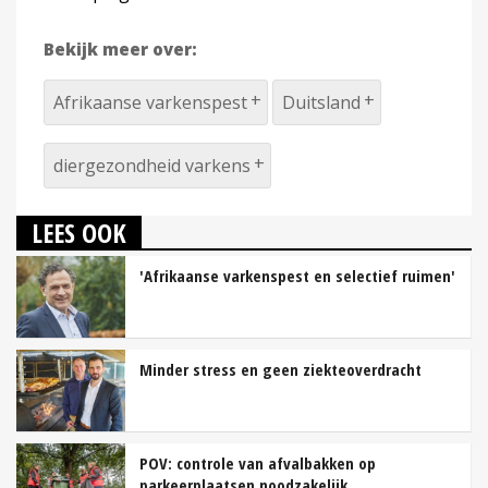
Bekijk meer over:
Afrikaanse varkenspest
Duitsland
diergezondheid varkens
LEES OOK
'Afrikaanse varkenspest en selectief ruimen'
Minder stress en geen ziekteoverdracht
POV: controle van afvalbakken op
parkeerplaatsen noodzakelijk