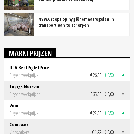
NVWA roept op hygiënemaatregelen in
transport aan te scherpen
MARKTPRIJZEN
DCA BestPigletPrice
Biggen weekprijzen
€ 26,50
€ 0,50
Topigs Norsvin
Biggen weekprijzen
€ 35,00
€ 0,00
Vion
Biggen weekprijzen
€ 22,50
€ 0,50
Compaxo
Vleesvarkens
€ 1,22
€ 0,00