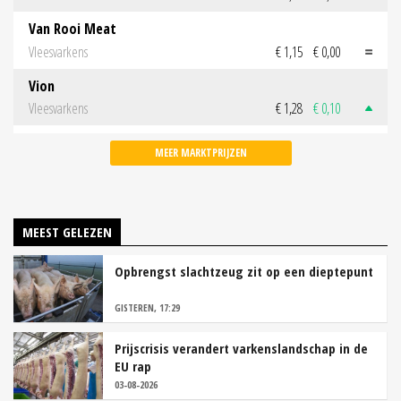
Van Rooi Meat
Vleesvarkens
€ 1,15
€ 0,00
Vion
Vleesvarkens
€ 1,28
€ 0,10
MEER MARKTPRIJZEN
MEEST GELEZEN
Opbrengst slachtzeug zit op een dieptepunt
GISTEREN, 17:29
Prijscrisis verandert varkenslandschap in de
EU rap
03-08-2026