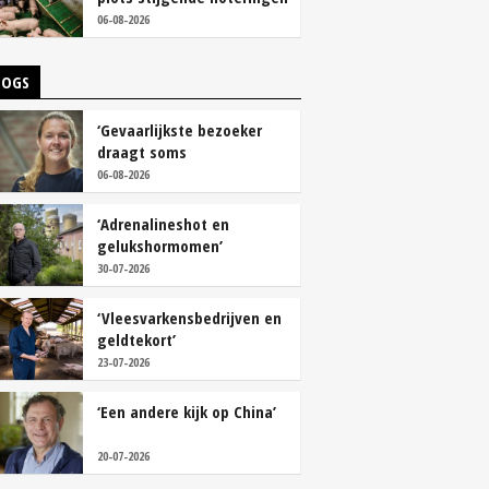
06-08-2026
LOGS
‘Gevaarlijkste bezoeker
draagt soms
overschoenen’
06-08-2026
‘Adrenalineshot en
gelukshormomen’
30-07-2026
‘Vleesvarkensbedrijven en
geldtekort’
23-07-2026
‘Een andere kijk op China’
20-07-2026