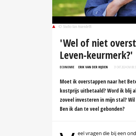
© Studio Van Assendelft
'Wel of niet overs
Leven-keurmerk?'
ECONOMIE
ERIK VAN DER HIJDEN
31 OKT 2024 OM 08:
Moet ik overstappen naar het Bete
kostprijs uitbetaald? Word ik blij 
zoveel investeren in mijn stal? Wi
Ben ik dan te veel gebonden?
eel vragen die bij een o