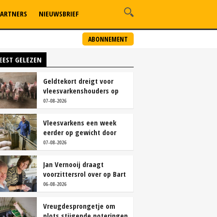
ARTNERS
NIEUWSBRIEF
ABONNEMENT
EEST GELEZEN
Geldtekort dreigt voor
vleesvarkenshouders op
vrije markt
07-08-2026
Vleesvarkens een week
eerder op gewicht door
continu aanbod van
07-08-2026
brijvoer
Jan Vernooij draagt
voorzittersrol over op Bart
Camps
06-08-2026
Vreugdesprongetje om
plots stijgende noteringen