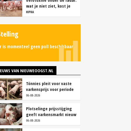
Verotoxine onder de radar:
wat je niet ziet, kost je
wel geld
HIPRA
Stelling
r is momenteel geen poll beschikbaar.
IEUWS VAN NIEUWEOOGST.NL
Tönnies pleit voor vaste
varkensprijs voor periode
van zes maanden
06-08-2026
Plotselinge prijsstijging
geeft varkensmarkt nieuw
perspectief
06-08-2026