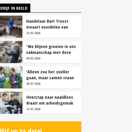
DRIJF IN BEELD
Handelaar Bart Troost
ervaart voordelen van
coöperatieve voerfusie
23-03-2026
'We blijven groeien in ons
vakmanschap met deze
teamaanpak'
04-03-2026
'Alleen zou het sneller
gaan, maar samen staan
we stukken sterker'
20-01-2026
Overstap naar naaldloos
draait om arbeidsgemak
en diervriendelijkheid
13-01-2026
Blijf up to date!