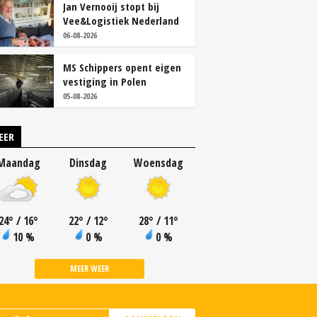
Jan Vernooij stopt bij
Vee&Logistiek Nederland
06-08-2026
MS Schippers opent eigen
vestiging in Polen
05-08-2026
EER
Maandag
Dinsdag
Woensdag
24
°
/ 16
°
22
°
/ 12
°
28
°
/ 11
°
10 %
0 %
0 %
MEER WEER