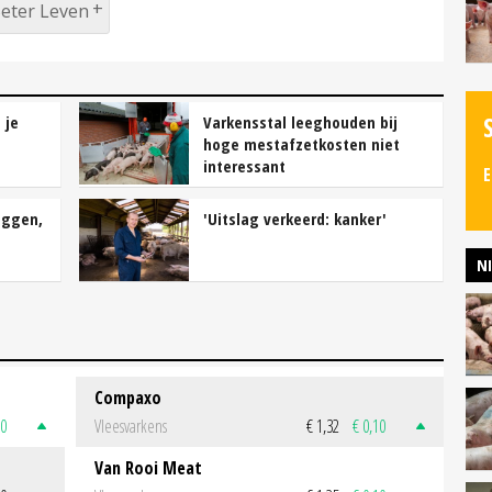
eter Leven
 je
Varkensstal leeghouden bij
hoge mestafzetkosten niet
interessant
E
iggen,
'Uitslag verkeerd: kanker'
N
Compaxo
50
Vleesvarkens
€ 1,32
€ 0,10
Van Rooi Meat