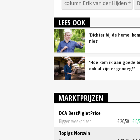
column Erik van der Hijden
B
LEES OOK
‘Dichter bij de hemel kom
niet'
'Hoe kom ik aan goede b
ook al zijn er genoeg?'
MARKTPRIJZEN
DCA BestPigletPrice
Biggen weekprijzen
€ 26,50
€ 0,
Topigs Norsvin