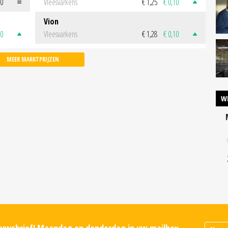
00
Vleesvarkens
€ 1,25
€ 0,10
Vion
50
Vleesvarkens
€ 1,28
€ 0,10
MEER MARKTPRIJZEN
W