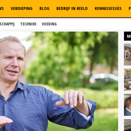
WS
VERDIEPING
BLOG
BEDRIJF IN BEELD
KENNISSESSIES
P
SCHAPPIJ
TECHNIEK
VOEDING
M