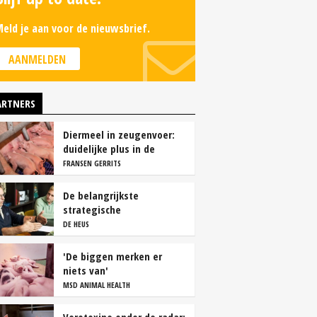
eld je aan voor de nieuwsbrief.
AANMELDEN
ARTNERS
Diermeel in zeugenvoer:
duidelijke plus in de
kraamstal
FRANSEN GERRITS
De belangrijkste
strategische
overwegingen van
DE HEUS
vleesvarkenshouders
'De biggen merken er
niets van'
MSD ANIMAL HEALTH