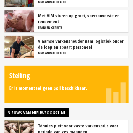
MSD ANIMAL HEALTH
Met VIM sturen op groei, voerconversie en
rendement
FRANSEN GERRITS
Vlaamse varkenshouder nam logistiek onder
de loep en spaart personeel
MSD ANIMAL HEALTH
Stelling
Er is momenteel geen poll beschikbaar.
NIEUWS VAN NIEUWEOOGST.NL
Tönnies pleit voor vaste varkensprijs voor
periode van zes maanden