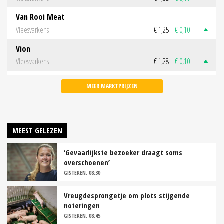
Van Rooi Meat
Vleesvarkens
€ 1,25
€ 0,10
Vion
Vleesvarkens
€ 1,28
€ 0,10
MEER MARKTPRIJZEN
MEEST GELEZEN
‘Gevaarlijkste bezoeker draagt soms
overschoenen’
GISTEREN, 08:30
Vreugdesprongetje om plots stijgende
noteringen
GISTEREN, 08:45