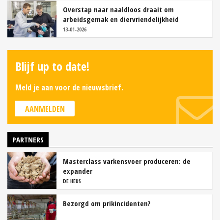
Overstap naar naaldloos draait om
arbeidsgemak en diervriendelijkheid
13-01-2026
Blijf up to date!
Meld je aan voor de nieuwsbrief.
AANMELDEN
PARTNERS
Masterclass varkensvoer produceren: de
expander
DE HEUS
Bezorgd om prikincidenten?