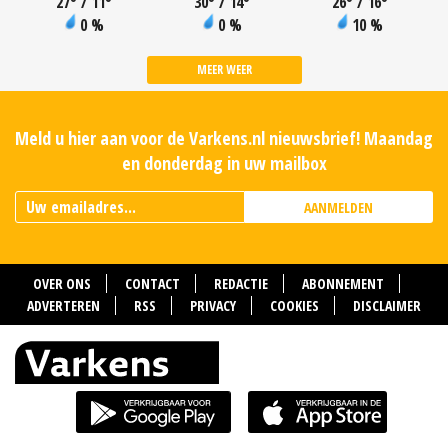
27
°
/ 11
°
30
°
/ 14
°
26
°
/ 16
°
0 %
0 %
10 %
MEER WEER
Meld u hier aan voor de Varkens.nl nieuwsbrief! Maandag
en donderdag in uw mailbox
AANMELDEN
OVER ONS
CONTACT
REDACTIE
ABONNEMENT
ADVERTEREN
RSS
PRIVACY
COOKIES
DISCLAIMER