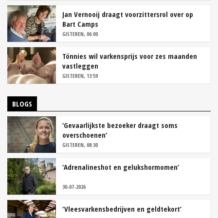
Jan Vernooij draagt voorzittersrol over op
Bart Camps
GISTEREN, 06:00
Tönnies wil varkensprijs voor zes maanden
vastleggen
GISTEREN, 13:59
BLOGS
‘Gevaarlijkste bezoeker draagt soms
overschoenen’
GISTEREN, 08:30
‘Adrenalineshot en gelukshormomen’
30-07-2026
‘Vleesvarkensbedrijven en geldtekort’