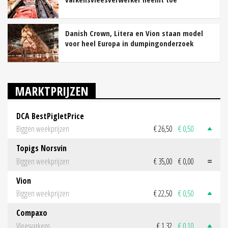
Danish Crown, Litera en Vion staan model
voor heel Europa in dumpingonderzoek
MARKTPRIJZEN
DCA BestPigletPrice
Biggen weekprijzen
€ 26,50
€ 0,50
Topigs Norsvin
Biggen weekprijzen
€ 35,00
€ 0,00
Vion
Biggen weekprijzen
€ 22,50
€ 0,50
Compaxo
Vleesvarkens
€ 1,32
€ 0,10