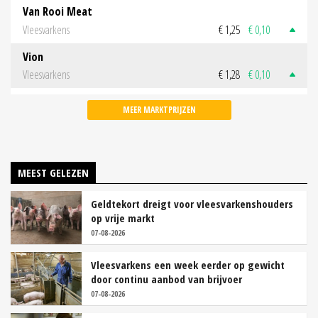
Van Rooi Meat
Vleesvarkens
€ 1,25
€ 0,10
Vion
Vleesvarkens
€ 1,28
€ 0,10
MEER MARKTPRIJZEN
MEEST GELEZEN
Geldtekort dreigt voor vleesvarkenshouders
op vrije markt
07-08-2026
Vleesvarkens een week eerder op gewicht
door continu aanbod van brijvoer
07-08-2026