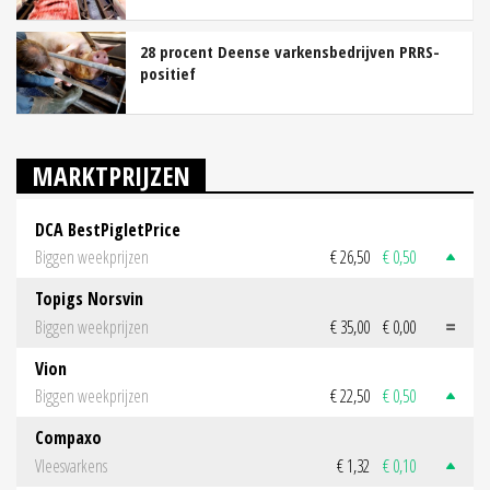
28 procent Deense varkensbedrijven PRRS-
positief
MARKTPRIJZEN
DCA BestPigletPrice
Biggen weekprijzen
€ 26,50
€ 0,50
Topigs Norsvin
Biggen weekprijzen
€ 35,00
€ 0,00
Vion
Biggen weekprijzen
€ 22,50
€ 0,50
Compaxo
Vleesvarkens
€ 1,32
€ 0,10