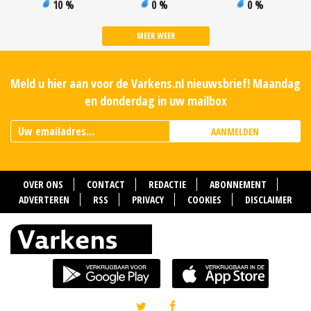
10 %
0 %
0 %
MEER WEER
Meld u hier aan voor de Varkens.nl nieuwsbrief! Maandag
en donderdag in uw mailbox
AANMELDEN
OVER ONS
CONTACT
REDACTIE
ABONNEMENT
ADVERTEREN
RSS
PRIVACY
COOKIES
DISCLAIMER