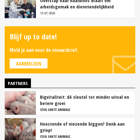
Overstap naar naaldloos draait om
arbeidsgemak en diervriendelijkheid
13-01-2026
Blijf up to date!
Meld je aan voor de nieuwsbrief.
AANMELDEN
PARTNERS
Bigvitaliteit: dé sleutel tot minder uitval en
betere groei
CEVA SANTÉ ANIMALE
Hoestende of niezende biggen? Denk aan
griep!
CEVA SANTÉ ANIMALE