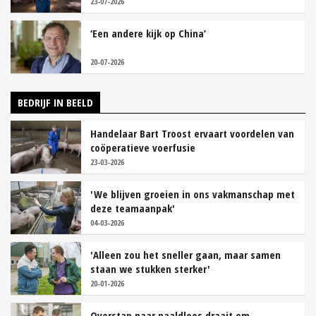
23-07-2026
‘Een andere kijk op China’
20-07-2026
BEDRIJF IN BEELD
Handelaar Bart Troost ervaart voordelen van
coöperatieve voerfusie
23-03-2026
'We blijven groeien in ons vakmanschap met
deze teamaanpak'
04-03-2026
'Alleen zou het sneller gaan, maar samen
staan we stukken sterker'
20-01-2026
Overstap naar naaldloos draait om