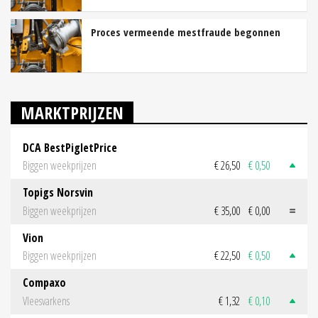
Proces vermeende mestfraude begonnen
MARKTPRIJZEN
DCA BestPigletPrice
Biggen weekprijzen
€ 26,50
€ 0,50
Topigs Norsvin
Biggen weekprijzen
€ 35,00
€ 0,00
Vion
Biggen weekprijzen
€ 22,50
€ 0,50
Compaxo
Vleesvarkens
€ 1,32
€ 0,10