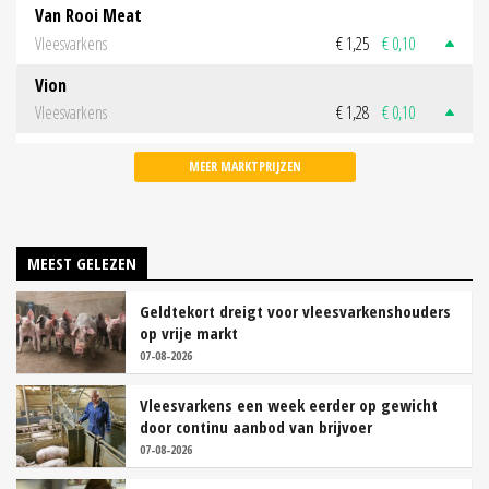
Van Rooi Meat
Vleesvarkens
€ 1,25
€ 0,10
Vion
Vleesvarkens
€ 1,28
€ 0,10
MEER MARKTPRIJZEN
MEEST GELEZEN
Geldtekort dreigt voor vleesvarkenshouders
op vrije markt
07-08-2026
Vleesvarkens een week eerder op gewicht
door continu aanbod van brijvoer
07-08-2026