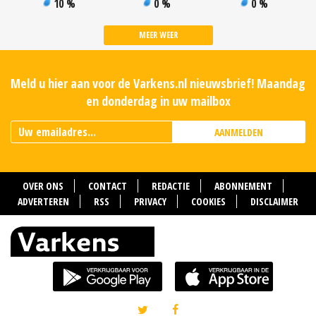
10 %
0 %
0 %
MEER WEER
Meld u hier aan voor de Varkens.nl nieuwsbrief! Maandag
en donderdag in uw mailbox
AANMELDEN
OVER ONS
CONTACT
REDACTIE
ABONNEMENT
ADVERTEREN
RSS
PRIVACY
COOKIES
DISCLAIMER