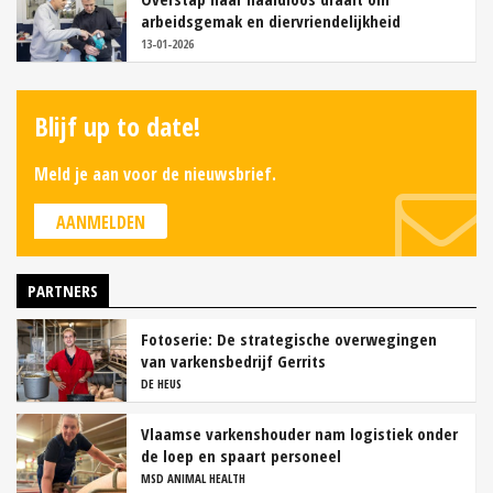
arbeidsgemak en diervriendelijkheid
13-01-2026
Blijf up to date!
Meld je aan voor de nieuwsbrief.
AANMELDEN
PARTNERS
Fotoserie: De strategische overwegingen
van varkensbedrijf Gerrits
DE HEUS
Vlaamse varkenshouder nam logistiek onder
de loep en spaart personeel
MSD ANIMAL HEALTH