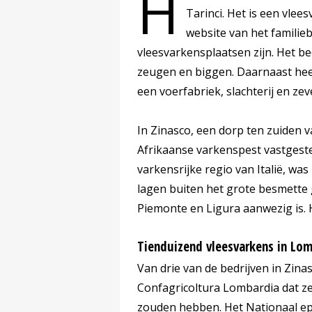
H
Tarinci. Het is een vle
website van het familieb
vleesvarkensplaatsen zijn. Het be
zeugen en biggen. Daarnaast heeft
een voerfabriek, slachterij en zev
In Zinasco, een dorp ten zuiden va
Afrikaanse varkenspest vastgeste
varkensrijke regio van Italië, was
lagen buiten het grote besmette 
Piemonte en Ligura aanwezig is. 
Tienduizend vleesvarkens in Lom
Van drie van de bedrijven in Zina
Confagricoltura Lombardia dat z
zouden hebben. Het Nationaal epi