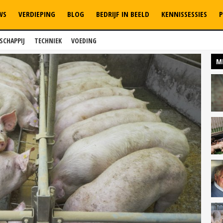
WS
VERDIEPING
BLOG
BEDRIJF IN BEELD
KENNISSESSIES
P
SCHAPPIJ
TECHNIEK
VOEDING
M