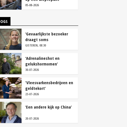
05-08-2026
LOGS
‘Gevaarlijkste bezoeker
draagt soms
overschoenen’
GISTEREN, 08:30
‘Adrenalineshot en
gelukshormomen’
30-07-2026
‘Vleesvarkensbedrijven en
geldtekort’
23-07-2026
‘Een andere kijk op China’
20-07-2026