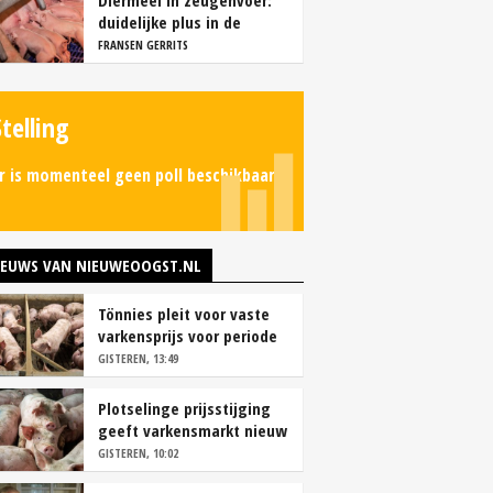
Diermeel in zeugenvoer:
duidelijke plus in de
kraamstal
FRANSEN GERRITS
Stelling
r is momenteel geen poll beschikbaar.
IEUWS VAN NIEUWEOOGST.NL
Tönnies pleit voor vaste
varkensprijs voor periode
van zes maanden
GISTEREN, 13:49
Plotselinge prijsstijging
geeft varkensmarkt nieuw
perspectief
GISTEREN, 10:02