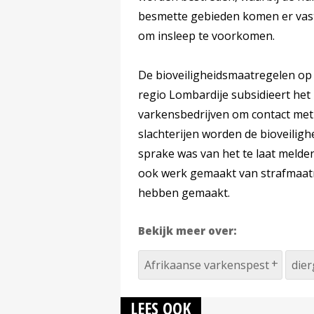
besmette gebieden komen er vast
om insleep te voorkomen.
De bioveiligheidsmaatregelen op
regio Lombardije subsidieert he
varkensbedrijven om contact met
slachterijen worden de bioveilig
sprake was van het te laat melden
ook werk gemaakt van strafmaatr
hebben gemaakt.
Bekijk meer over:
Afrikaanse varkenspest
die
LEES OOK