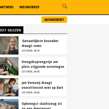
ARTNERS
NIEUWSBRIEF
ABONNEMENT
EEST GELEZEN
‘Gevaarlijkste bezoeker
draagt soms
overschoenen’
GISTEREN, 08:30
Vreugdesprongetje om
plots stijgende noteringen
GISTEREN, 08:45
Jan Vernooij draagt
voorzittersrol over op Bart
Camps
GISTEREN, 06:00
Opbrengst slachtzeug zit
op een dieptepunt