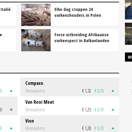
Italië
Elke dag stoppen 24
varkenshouders in Polen
je
Forse uitbreiding Afrikaanse
varkenspest in Balkanlanden
W
Compaxo
50
Vleesvarkens
€ 1,32
€ 0,10
Van Rooi Meat
00
Vleesvarkens
€ 1,25
€ 0,10
Vion
50
Vleesvarkens
€ 1,28
€ 0,10