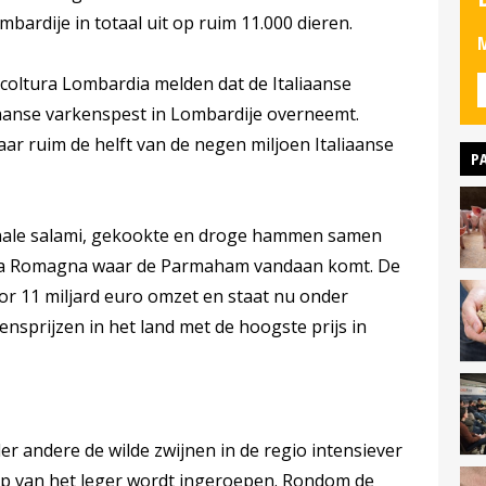
mbardije in totaal uit op ruim 11.000 dieren.
M
coltura Lombardia melden dat de Italiaanse
kaanse varkenspest in Lombardije overneemt.
ar ruim de helft van de negen miljoen Italiaanse
P
ionale salami, gekookte en droge hammen samen
lla Romagna waar de Parmaham vandaan komt. De
oor 11 miljard euro omzet en staat nu onder
sprijzen in het land met de hoogste prijs in
r andere de wilde zwijnen in de regio intensiever
lp van het leger wordt ingeroepen. Rondom de