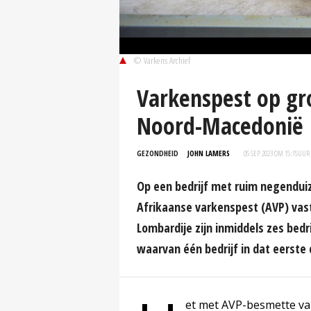
© Varkens Archief
Varkenspest op gro
Noord-Macedonië
GEZONDHEID
JOHN LAMERS
05 SEP 2023 OM 15:15
UUR
Op een bedrijf met ruim negendui
Afrikaanse varkenspest (AVP) vastg
Lombardije zijn inmiddels zes bedr
waarvan één bedrijf in dat eerste
et met AVP-besmette var