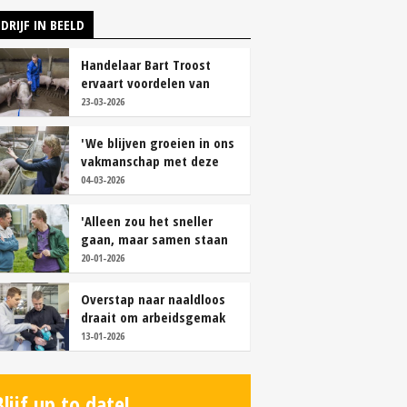
DRIJF IN BEELD
Handelaar Bart Troost
ervaart voordelen van
coöperatieve voerfusie
23-03-2026
'We blijven groeien in ons
vakmanschap met deze
teamaanpak'
04-03-2026
'Alleen zou het sneller
gaan, maar samen staan
we stukken sterker'
20-01-2026
Overstap naar naaldloos
draait om arbeidsgemak
en diervriendelijkheid
13-01-2026
Blijf up to date!