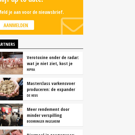
eld je aan voor de nieuwsbrief.
AANMELDEN
ARTNERS
Verotoxine onder de radar:
wat je niet ziet, kost je
wel geld
HIPRA
Masterclass varkensvoer
produceren: de expander
DE HEUS
Meer rendement door
minder verspilling
BOEHRINGER INGELHEIM