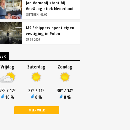
Jan Vernooij stopt bij
Vee&Logistiek Nederland
GISTEREN, 06:00
MS Schippers opent eigen
vestiging in Polen
05-08-2026
EER
Vrijdag
Zaterdag
Zondag
23
°
/ 12
°
27
°
/ 11
°
30
°
/ 14
°
10 %
0 %
0 %
MEER WEER