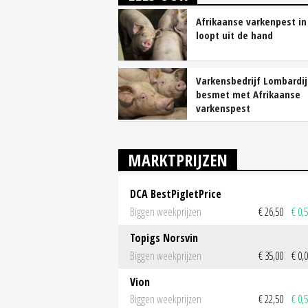
Afrikaanse varkenpest in 
loopt uit de hand
Varkensbedrijf Lombardi
besmet met Afrikaanse
varkenspest
MARKTPRIJZEN
DCA BestPigletPrice
Biggen weekprijzen
€ 26,50
€ 0,
Topigs Norsvin
Biggen weekprijzen
€ 35,00
€ 0,
Vion
Biggen weekprijzen
€ 22,50
€ 0,