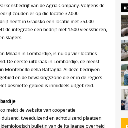
esvarkensbedrijf van de Agria Company. Volgens de
BE
edrijf zouden er op die locatie 32.000
drijf heeft in Gradsko een locatie met 35.000
 de integratie een bedrijf met 1.500 vleesstieren,
en slagers.
n Milaan in Lombardije, is nu op vier locaties
ld. De eerste uitbraak in Lombardije, de meest
 in Montebello della Battaglia. Al deze bedrijven
gebied en de bewakingszone die er in de regio's
Het besmette gebied is inmiddels uitgebreid.
bardije
sco meldt de website van coöperatie
e duizend, tweeduizend en achtduizend plaatsen
demiologisch bulletin van de Italiaanse overheid