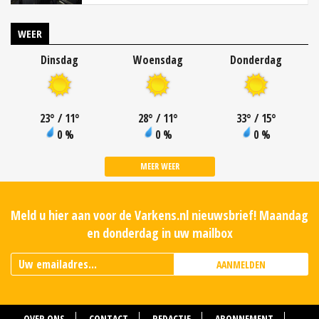
WEER
Dinsdag
Woensdag
Donderdag
23
°
/ 11
°
28
°
/ 11
°
33
°
/ 15
°
0 %
0 %
0 %
MEER WEER
Meld u hier aan voor de Varkens.nl nieuwsbrief! Maandag
en donderdag in uw mailbox
AANMELDEN
OVER ONS
CONTACT
REDACTIE
ABONNEMENT