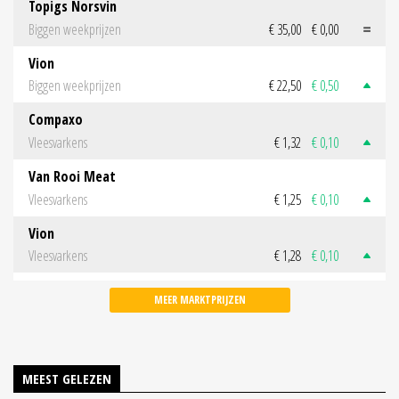
Topigs Norsvin
Biggen weekprijzen
€ 35,00
€ 0,00
Vion
Biggen weekprijzen
€ 22,50
€ 0,50
Compaxo
Vleesvarkens
€ 1,32
€ 0,10
Van Rooi Meat
Vleesvarkens
€ 1,25
€ 0,10
Vion
Vleesvarkens
€ 1,28
€ 0,10
MEER MARKTPRIJZEN
MEEST GELEZEN