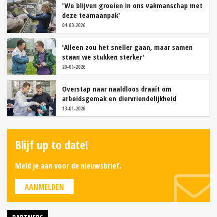
'We blijven groeien in ons vakmanschap met
deze teamaanpak'
04-03-2026
'Alleen zou het sneller gaan, maar samen
staan we stukken sterker'
20-01-2026
Overstap naar naaldloos draait om
arbeidsgemak en diervriendelijkheid
13-01-2026
Blijf up to date!
Meld je aan voor de nieuwsbrief.
AANMELDEN