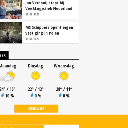
Jan Vernooij stopt bij
Vee&Logistiek Nederland
06-08-2026
MS Schippers opent eigen
vestiging in Polen
05-08-2026
EER
Maandag
Dinsdag
Woensdag
24
°
/ 16
°
22
°
/ 12
°
28
°
/ 11
°
10 %
0 %
0 %
MEER WEER