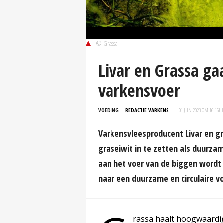
© Grassa
Livar en Grassa g
varkensvoer
VOEDING
REDACTIE VARKENS
01 JUN 2023 OM 16:16
U
Varkensvleesproducent Livar en
graseiwit in te zetten als duurza
aan het voer van de biggen wordt 
naar een duurzame en circulaire v
rassa haalt hoogwaardig