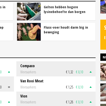
s in
Gelten hebben hogere
lysinebehoefte dan borgen
 op
Fluxx-voer houdt darm big in
beweging
E
N
Compaxo
50
Vleesvarkens
€ 1,32
€ 0,10
Van Rooi Meat
00
Vleesvarkens
€ 1,25
€ 0,10
Vion
50
Vleesvarkens
€ 1,28
€ 0,10