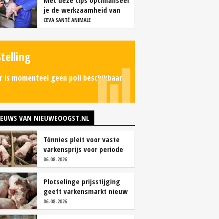
Met deze tips optimaliseer
je de werkzaamheid van
vaccins
CEVA SANTÉ ANIMALE
Stelling
r is momenteel geen poll beschikbaar.
IEUWS VAN NIEUWEOOGST.NL
Tönnies pleit voor vaste
varkensprijs voor periode
van zes maanden
06-08-2026
Plotselinge prijsstijging
geeft varkensmarkt nieuw
perspectief
06-08-2026