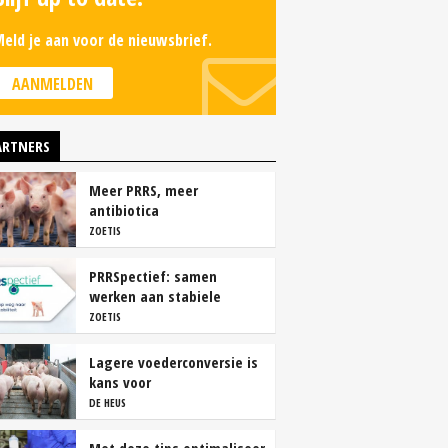
eld je aan voor de nieuwsbrief.
AANMELDEN
ARTNERS
Meer PRRS, meer
antibiotica
ZOETIS
PRRSpectief: samen
werken aan stabiele
resultaten
ZOETIS
Lagere voederconversie is
kans voor
vleesvarkenshouders
DE HEUS