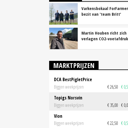
Varkensbokaal ForFarmer
bezit van 'team Britt'
Martin Houben richt zich
verlagen CO2-voetafdruk
MARKTPRIJZEN
DCA BestPigletPrice
Biggen weekprijzen
€ 26,50
€ 0,
Topigs Norsvin
Biggen weekprijzen
€ 35,00
€ 0,
Vion
Biggen weekprijzen
€ 22,50
€ 0,