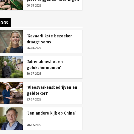
06-08-2026
LOGS
‘Gevaarlijkste bezoeker
draagt soms
overschoenen’
06-08-2026
‘Adrenalineshot en
gelukshormomen’
30-07-2026
‘Vleesvarkensbedrijven en
geldtekort’
23-07-2026
‘Een andere kijk op China’
20-07-2026