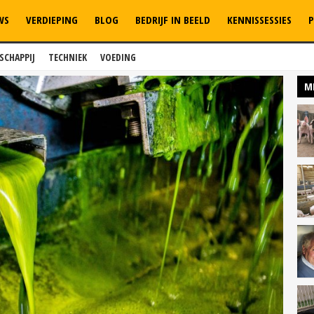
WS
VERDIEPING
BLOG
BEDRIJF IN BEELD
KENNISSESSIES
P
SCHAPPIJ
TECHNIEK
VOEDING
M