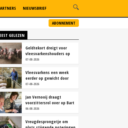
ARTNERS
NIEUWSBRIEF
ABONNEMENT
EEST GELEZEN
Geldtekort dreigt voor
vleesvarkenshouders op
vrije markt
07-08-2026
Vleesvarkens een week
eerder op gewicht door
continu aanbod van
07-08-2026
brijvoer
Jan Vernooij draagt
voorzittersrol over op Bart
Camps
06-08-2026
Vreugdesprongetje om
plots stijgende noteringen