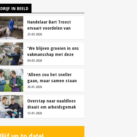
DRIJF IN BEELD
Handelaar Bart Troost
ervaart voordelen van
coöperatieve voerfusie
23-03-2026
'We blijven groeien in ons
vakmanschap met deze
teamaanpak'
04-03-2026
'Alleen zou het sneller
gaan, maar samen staan
we stukken sterker'
20-01-2026
Overstap naar naaldloos
draait om arbeidsgemak
en diervriendelijkheid
13-01-2026
Blijf up to date!