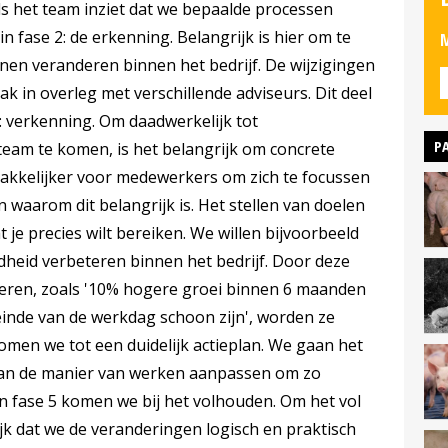
Als het team inziet dat we bepaalde processen
 fase 2: de erkenning. Belangrijk is hier om te
M
en veranderen binnen het bedrijf. De wijzigingen
k in overleg met verschillende adviseurs. Dit deel
: verkenning. Om daadwerkelijk tot
P
eam te komen, is het belangrijk om concrete
 makkelijker voor medewerkers om zich te focussen
waarom dit belangrijk is. Het stellen van doelen
 je precies wilt bereiken. We willen bijvoorbeeld
heid verbeteren binnen het bedrijf. Door deze
leren, zoals '10% hogere groei binnen 6 maanden
 einde van de werkdag schoon zijn', worden ze
omen we tot een duidelijk actieplan. We gaan het
gaan de manier van werken aanpassen om zo
n fase 5 komen we bij het volhouden. Om het vol
ijk dat we de veranderingen logisch en praktisch