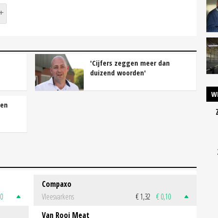
'Cijfers zeggen meer dan
duizend woorden'
W
ken
Compaxo
50
Vleesvarkens
€ 1,32
€ 0,10
Van Rooi Meat