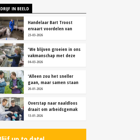
DRIJF IN BEELD
Handelaar Bart Troost
ervaart voordelen van
coöperatieve voerfusie
23-03-2026
'We blijven groeien in ons
vakmanschap met deze
teamaanpak'
04-03-2026
'Alleen zou het sneller
gaan, maar samen staan
we stukken sterker'
20-01-2026
Overstap naar naaldloos
draait om arbeidsgemak
en diervriendelijkheid
13-01-2026
Blijf up to date!