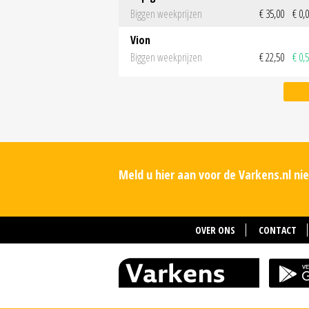
Biggen weekprijzen
€ 35,00
€ 0,
Vion
Biggen weekprijzen
€ 22,50
€ 0,
Meld u hier aan voor de Varkens.nl n
OVER ONS
CONTACT