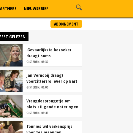
ARTNERS
NIEUWSBRIEF
ABONNEMENT
EEST GELEZEN
‘Gevaarlijkste bezoeker
draagt soms
overschoenen’
GISTEREN, 08:30
Jan Vernooij draagt
voorzittersrol over op Bart
Camps
GISTEREN, 06:00
Vreugdesprongetje om
plots stijgende noteringen
GISTEREN, 08:45
Tönnies wil varkensprijs
voor zes maanden