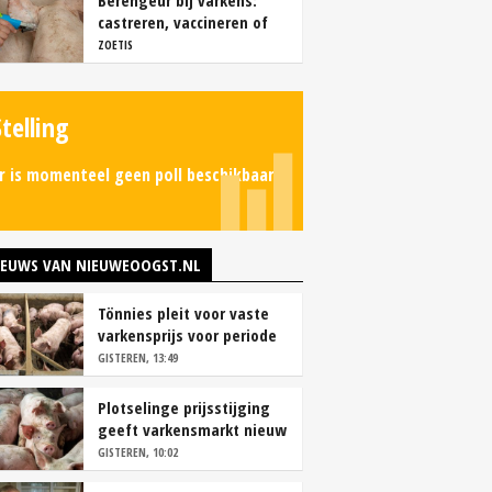
Berengeur bij varkens:
castreren, vaccineren of
intact houden?
ZOETIS
Stelling
r is momenteel geen poll beschikbaar.
IEUWS VAN NIEUWEOOGST.NL
Tönnies pleit voor vaste
varkensprijs voor periode
van zes maanden
GISTEREN, 13:49
Plotselinge prijsstijging
geeft varkensmarkt nieuw
perspectief
GISTEREN, 10:02