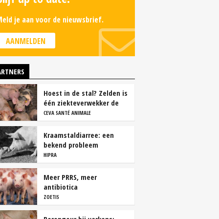
eld je aan voor de nieuwsbrief.
AANMELDEN
ARTNERS
Hoest in de stal? Zelden is
één ziekteverwekker de
oorzaak
CEVA SANTÉ ANIMALE
Kraamstaldiarree: een
bekend probleem
HIPRA
Meer PRRS, meer
antibiotica
ZOETIS