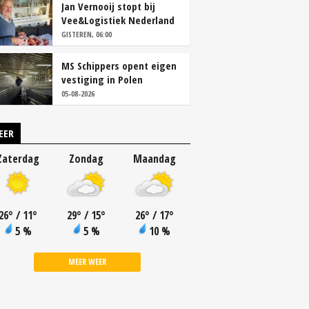
Jan Vernooij stopt bij
Vee&Logistiek Nederland
GISTEREN, 06:00
MS Schippers opent eigen
vestiging in Polen
05-08-2026
EER
Zaterdag
Zondag
Maandag
26
°
/ 11
°
29
°
/ 15
°
26
°
/ 17
°
5 %
5 %
10 %
MEER WEER