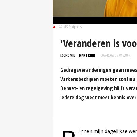
© MS Schippers
'Veranderen is voo
ECONOMIE
MART KLIJN
20 APR 2023 OM 08:30
UUR
Gedragsveranderingen gaan meesta
Varkensbedrijven moeten continu 
De wet- en regelgeving blijft ver
iedere dag weer meer kennis over
innen mijn dagelijkse w