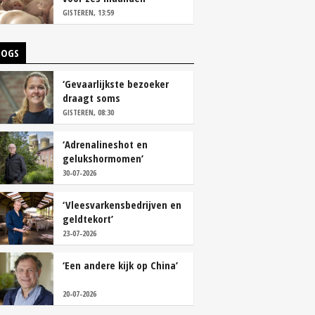
vastleggen
GISTEREN, 13:59
LOGS
‘Gevaarlijkste bezoeker
draagt soms
overschoenen’
GISTEREN, 08:30
‘Adrenalineshot en
gelukshormomen’
30-07-2026
‘Vleesvarkensbedrijven en
geldtekort’
23-07-2026
‘Een andere kijk op China’
20-07-2026