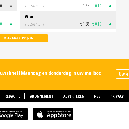
00
Vleesvarkens
€ 1,25
€ 0,10
Vion
50
Vleesvarkens
€ 1,28
€ 0,10
MEER MARKTPRIJZEN
ieuwsbrief! Maandag en donderdag in uw mailbox
REDACTIE
ABONNEMENT
ADVERTEREN
RSS
PRIVACY