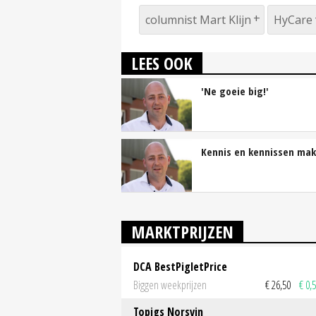
columnist Mart Klijn
HyCare
LEES OOK
'Ne goeie big!'
Kennis en kennissen ma
MARKTPRIJZEN
DCA BestPigletPrice
Biggen weekprijzen
€ 26,50
€ 0,
Topigs Norsvin