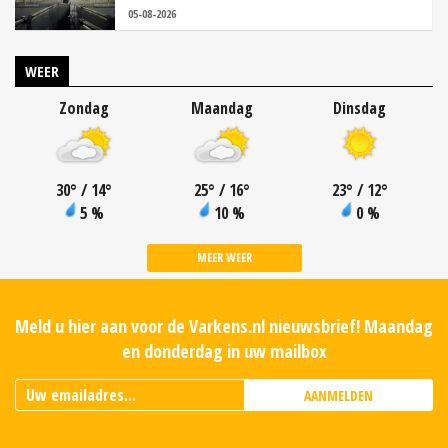
05-08-2026
WEER
Zondag
Maandag
Dinsdag
30
°
/ 14
°
25
°
/ 16
°
23
°
/ 12
°
5 %
10 %
0 %
MEER WEER
Meld u hier aan voor de Varkens.nl nieuwsbrief! Maandag
en donderdag in uw mailbox
AANMELDEN