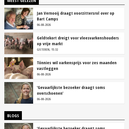
MEEST GELEZEN
Jan Vernooij draagt voorzittersrol over op
Bart Camps
06-08-2026
Geldtekort dreigt voor vleesvarkenshouders
op vrije markt
GISTEREN, 15:32
Tönnies wil varkensprijs voor zes maanden
vastleggen
06-08-2026
‘Gevaarlijkste bezoeker draagt soms
overschoenen’
06-08-2026
BLOGS
‘Gevaarlijkste bezoeker draagt soms