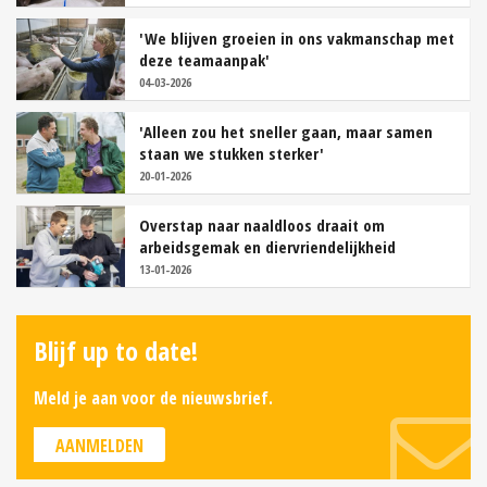
'We blijven groeien in ons vakmanschap met
deze teamaanpak'
04-03-2026
'Alleen zou het sneller gaan, maar samen
staan we stukken sterker'
20-01-2026
Overstap naar naaldloos draait om
arbeidsgemak en diervriendelijkheid
13-01-2026
Blijf up to date!
Meld je aan voor de nieuwsbrief.
AANMELDEN