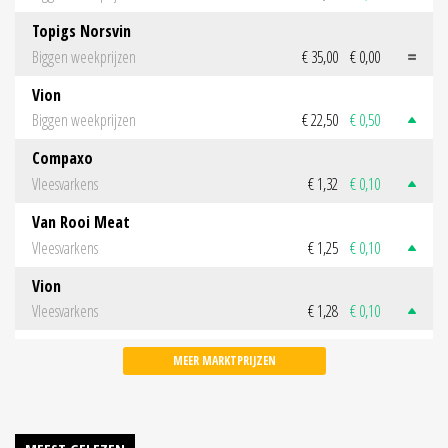
Topigs Norsvin
Biggen weekprijzen
€ 35,00
€ 0,00
Vion
Biggen weekprijzen
€ 22,50
€ 0,50
Compaxo
Vleesvarkens
€ 1,32
€ 0,10
Van Rooi Meat
Vleesvarkens
€ 1,25
€ 0,10
Vion
Vleesvarkens
€ 1,28
€ 0,10
MEER MARKTPRIJZEN