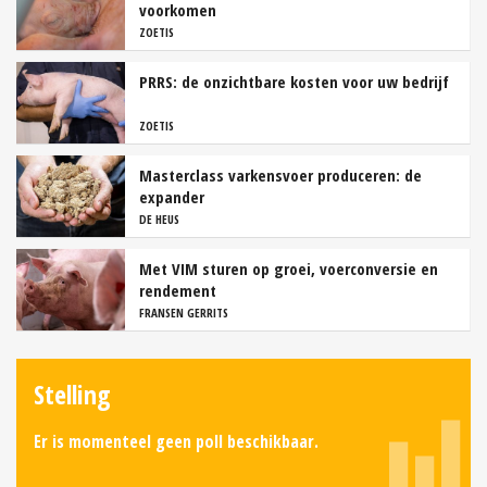
voorkomen
ZOETIS
PRRS: de onzichtbare kosten voor uw bedrijf
ZOETIS
Masterclass varkensvoer produceren: de
expander
DE HEUS
Met VIM sturen op groei, voerconversie en
rendement
FRANSEN GERRITS
Stelling
Er is momenteel geen poll beschikbaar.