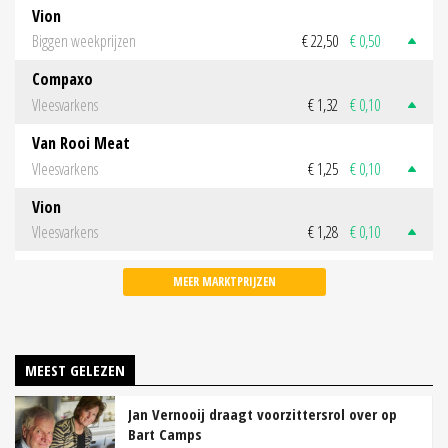
Vion
Biggen weekprijzen
€ 22,50
€ 0,50
Compaxo
Vleesvarkens
€ 1,32
€ 0,10
Van Rooi Meat
Vleesvarkens
€ 1,25
€ 0,10
Vion
Vleesvarkens
€ 1,28
€ 0,10
MEER MARKTPRIJZEN
MEEST GELEZEN
Jan Vernooij draagt voorzittersrol over op
Bart Camps