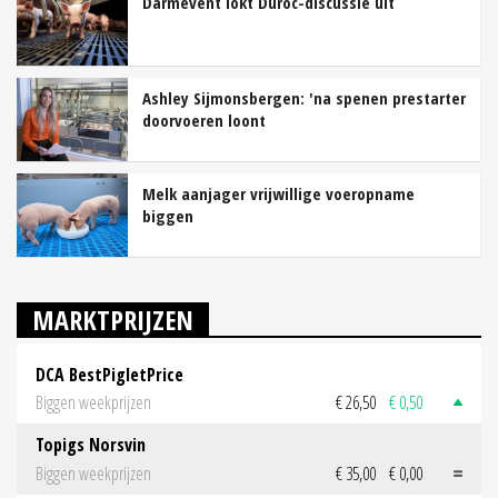
Darmevent lokt Duroc-discussie uit
Ashley Sijmonsbergen: 'na spenen prestarter
doorvoeren loont
Melk aanjager vrijwillige voeropname
biggen
MARKTPRIJZEN
DCA BestPigletPrice
Biggen weekprijzen
€ 26,50
€ 0,50
Topigs Norsvin
Biggen weekprijzen
€ 35,00
€ 0,00