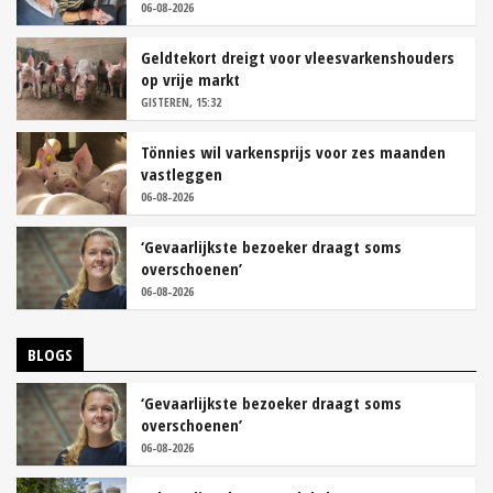
06-08-2026
Geldtekort dreigt voor vleesvarkenshouders
op vrije markt
GISTEREN, 15:32
Tönnies wil varkensprijs voor zes maanden
vastleggen
06-08-2026
‘Gevaarlijkste bezoeker draagt soms
overschoenen’
06-08-2026
BLOGS
‘Gevaarlijkste bezoeker draagt soms
overschoenen’
06-08-2026