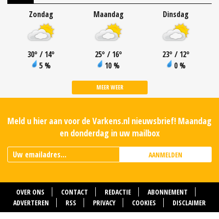
Zondag
Maandag
Dinsdag
30
°
/ 14
°
25
°
/ 16
°
23
°
/ 12
°
5 %
10 %
0 %
MEER WEER
Meld u hier aan voor de Varkens.nl nieuwsbrief! Maandag
en donderdag in uw mailbox
AANMELDEN
OVER ONS
CONTACT
REDACTIE
ABONNEMENT
ADVERTEREN
RSS
PRIVACY
COOKIES
DISCLAIMER