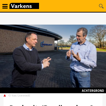
ACHTERGROND
© Koos Groenewold