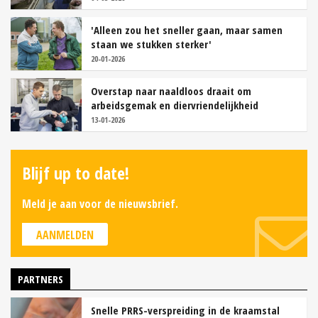
'Alleen zou het sneller gaan, maar samen
staan we stukken sterker'
20-01-2026
Overstap naar naaldloos draait om
arbeidsgemak en diervriendelijkheid
13-01-2026
Blijf up to date!
Meld je aan voor de nieuwsbrief.
AANMELDEN
PARTNERS
Snelle PRRS-verspreiding in de kraamstal