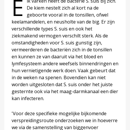
E
lk varken heeft de bacterie S. suis bij zich.
De kiem nestelt zich al kort na de
geboorte vooral in de tonsillen, ofwel
keelamandelen, en neusholte van de big. Er zijn
verschillende types S. suis en ook het
ziekmakend vermogen verschilt sterk. Als de
omstandigheden voor S. suis gunstig zijn,
vermeerderen de bacteriën zich in de tonsillen
en kunnen ze van daaruit via het bloed en
lymfesysteem andere weefsels binnendringen en
hun vernietigende werk doen. Vaak gebeurt dat
in de weken na spenen. Bovendien kan niet
worden uitgesloten dat S. suis onder het juiste
gesternte ook via het maag-darmkanaal een dier
kan infecteren.
'Voor deze specifieke mogelijke bijkomende
verspreidingsroute onderzoeken we in hoeverre
we via de samenstelling van biggenvoer