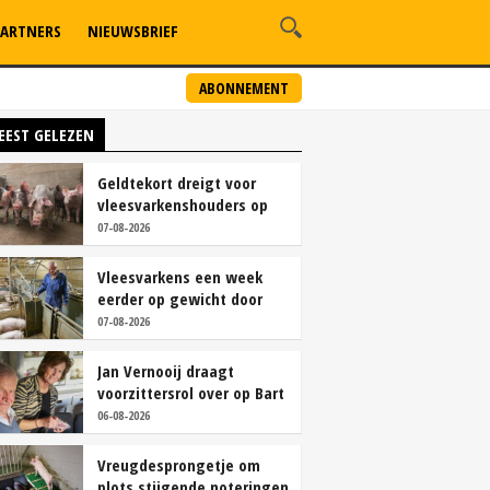
ARTNERS
NIEUWSBRIEF
ABONNEMENT
EEST GELEZEN
Geldtekort dreigt voor
vleesvarkenshouders op
vrije markt
07-08-2026
Vleesvarkens een week
eerder op gewicht door
continu aanbod van
07-08-2026
brijvoer
Jan Vernooij draagt
voorzittersrol over op Bart
Camps
06-08-2026
Vreugdesprongetje om
plots stijgende noteringen