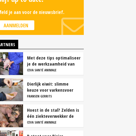
eld je aan voor de nieuwsbrief.
AANMELDEN
ARTNERS
Met deze tips optimaliseer
je de werkzaamheid van
vaccins
CEVA SANTÉ ANIMALE
Dierlijk eiwit: slimme
keuze voor varkensvoer
FRANSEN GERRITS
Hoest in de stal? Zelden is
één ziekteverwekker de
oorzaak
CEVA SANTÉ ANIMALE