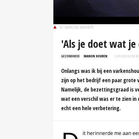
© Studio Van Assendelft
'Als je doet wat je
GEZONDHEID
MANON HOUBEN
12 JAN 2023 OM 08:30
Onlangs was ik bij een varkenshou
zijn op het bedrijf een paar gro
Namelijk, de bezettingsgraad is 
wat een verschil was er te zien in 
echt een hele verbetering.
it herinnerde me aan een