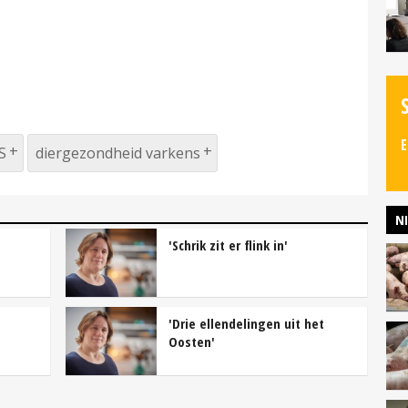
E
S
diergezondheid varkens
N
'Schrik zit er flink in'
'Drie ellendelingen uit het
Oosten'