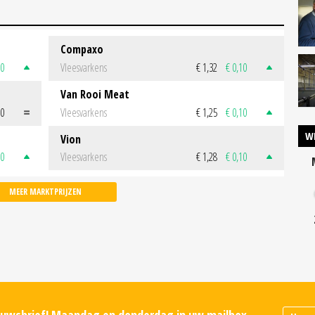
Compaxo
50
Vleesvarkens
€ 1,32
€ 0,10
Van Rooi Meat
00
Vleesvarkens
€ 1,25
€ 0,10
W
Vion
50
Vleesvarkens
€ 1,28
€ 0,10
MEER MARKTPRIJZEN