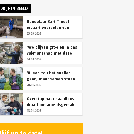
DRIJF IN BEELD
Handelaar Bart Troost
ervaart voordelen van
coöperatieve voerfusie
23-03-2026
'We blijven groeien in ons
vakmanschap met deze
teamaanpak'
04-03-2026
'Alleen zou het sneller
gaan, maar samen staan
we stukken sterker'
20-01-2026
Overstap naar naaldloos
draait om arbeidsgemak
en diervriendelijkheid
13-01-2026
Blijf up to date!