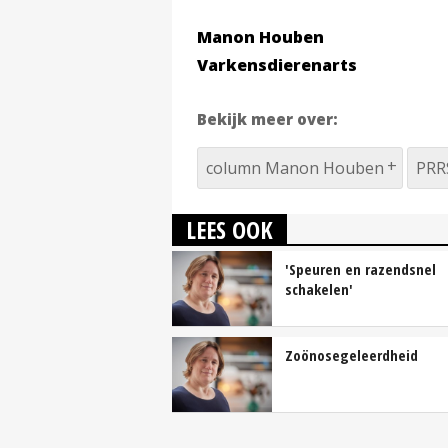
Manon Houben
Varkensdierenarts
Bekijk meer over:
column Manon Houben
PRR
LEES OOK
'Speuren en razendsnel
schakelen'
Zoönosegeleerdheid