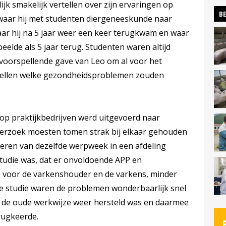
jk smakelijk vertellen over zijn ervaringen op
BE
 waar hij met studenten diergeneeskunde naar
waar hij na 5 jaar weer een keer terugkwam en waar
elde als 5 jaar terug. Studenten waren altijd
voorspellende gave van Leo om al voor het
pellen welke gezondheidsproblemen zouden
 op praktijkbedrijven werd uitgevoerd naar
nderzoek moesten tomen strak bij elkaar gehouden
eren van dezelfde werpweek in een afdeling
studie was, dat er onvoldoende APP en
n voor de varkenshouder en de varkens, minder
e studie waren de problemen wonderbaarlijk snel
 de oude werkwijze weer hersteld was en daarmee
rugkeerde.