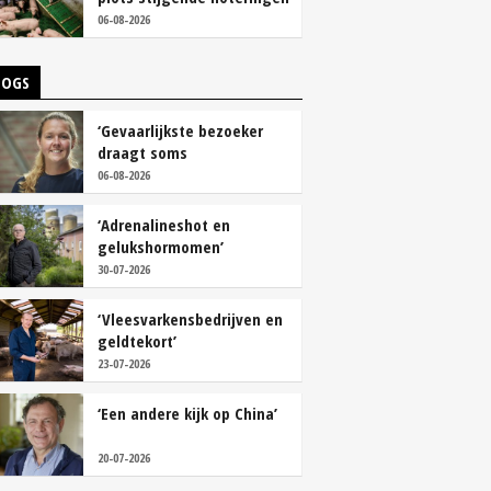
06-08-2026
LOGS
‘Gevaarlijkste bezoeker
draagt soms
overschoenen’
06-08-2026
‘Adrenalineshot en
gelukshormomen’
30-07-2026
‘Vleesvarkensbedrijven en
geldtekort’
23-07-2026
‘Een andere kijk op China’
20-07-2026