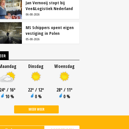
Jan Vernooij stopt bij
Vee&Logistiek Nederland
06-08-2026
MS Schippers opent eigen
vestiging in Polen
05-08-2026
EER
Maandag
Dinsdag
Woensdag
24
°
/ 16
°
22
°
/ 12
°
28
°
/ 11
°
10 %
0 %
0 %
MEER WEER