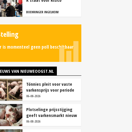
R staat voor Risico
BOEHRINGER INGELHEIM
Stelling
r is momenteel geen poll beschikbaar.
IEUWS VAN NIEUWEOOGST.NL
Tönnies pleit voor vaste
varkensprijs voor periode
van zes maanden
06-08-2026
Plotselinge prijsstijging
geeft varkensmarkt nieuw
perspectief
06-08-2026