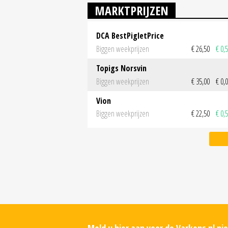
MARKTPRIJZEN
DCA BestPigletPrice
Biggen weekprijzen
€ 26,50
€ 0,
Topigs Norsvin
Biggen weekprijzen
€ 35,00
€ 0,
Vion
Biggen weekprijzen
€ 22,50
€ 0,