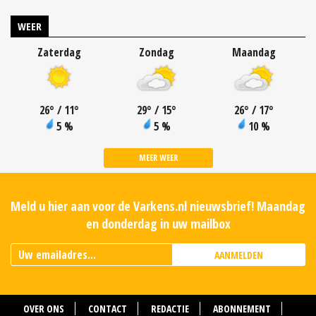
WEER
Zaterdag
Zondag
Maandag
26
°
/ 11
°
29
°
/ 15
°
26
°
/ 17
°
5 %
5 %
10 %
MEER WEER
Meld u hier aan voor de Varkens.nl nieuwsbrief! Maandag
en donderdag in uw mailbox
AANMELDEN
OVER ONS
CONTACT
REDACTIE
ABONNEMENT