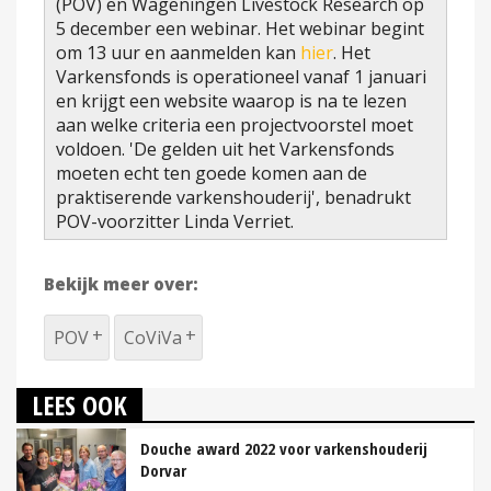
(POV) en Wageningen Livestock Research op
5 december een webinar. Het webinar begint
om 13 uur en aanmelden kan
hier
. Het
Varkensfonds is operationeel vanaf 1 januari
en krijgt een website waarop is na te lezen
aan welke criteria een projectvoorstel moet
voldoen. 'De gelden uit het Varkensfonds
moeten echt ten goede komen aan de
praktiserende varkenshouderij', benadrukt
POV-voorzitter Linda Verriet.
Bekijk meer over:
POV
CoViVa
LEES OOK
Douche award 2022 voor varkenshouderij
Dorvar