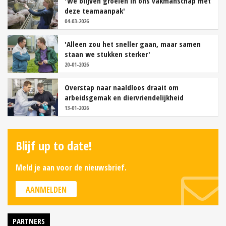
'We blijven groeien in ons vakmanschap met
deze teamaanpak'
04-03-2026
'Alleen zou het sneller gaan, maar samen
staan we stukken sterker'
20-01-2026
Overstap naar naaldloos draait om
arbeidsgemak en diervriendelijkheid
13-01-2026
Blijf up to date!
Meld je aan voor de nieuwsbrief.
AANMELDEN
PARTNERS