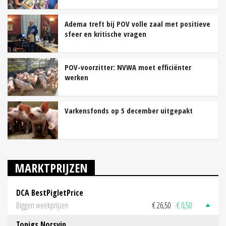
Adema treft bij POV volle zaal met positieve
sfeer en kritische vragen
POV-voorzitter: NVWA moet efficiënter
werken
Varkensfonds op 5 december uitgepakt
MARKTPRIJZEN
DCA BestPigletPrice
Biggen weekprijzen
€ 26,50
€ 0,50
Topigs Norsvin