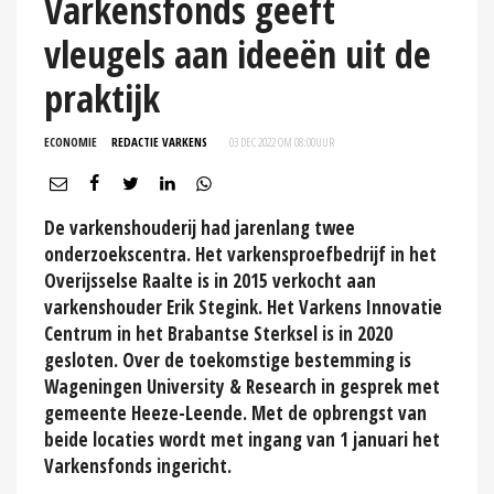
Varkensfonds geeft
vleugels aan ideeën uit de
praktijk
ECONOMIE
REDACTIE VARKENS
03 DEC 2022 OM 08:00
UUR
De varkenshouderij had jarenlang twee
onderzoekscentra. Het varkensproefbedrijf in het
Overijsselse Raalte is in 2015 verkocht aan
varkenshouder Erik Stegink. Het Varkens Innovatie
Centrum in het Brabantse Sterksel is in 2020
gesloten. Over de toekomstige bestemming is
Wageningen University & Research in gesprek met
gemeente Heeze-Leende. Met de opbrengst van
beide locaties wordt met ingang van 1 januari het
Varkensfonds ingericht.