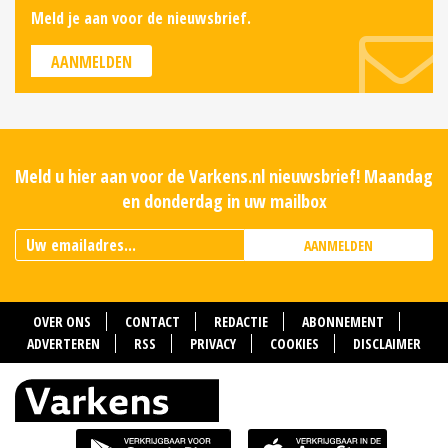
Meld je aan voor de nieuwsbrief.
AANMELDEN
Meld u hier aan voor de Varkens.nl nieuwsbrief! Maandag
en donderdag in uw mailbox
AANMELDEN
OVER ONS
CONTACT
REDACTIE
ABONNEMENT
ADVERTEREN
RSS
PRIVACY
COOKIES
DISCLAIMER