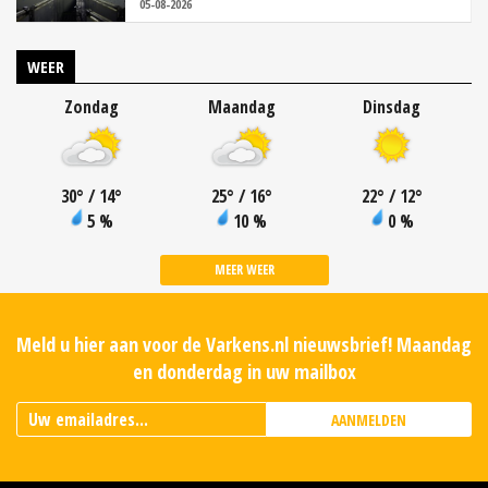
05-08-2026
WEER
Zondag
Maandag
Dinsdag
30
°
/ 14
°
25
°
/ 16
°
22
°
/ 12
°
5 %
10 %
0 %
MEER WEER
Meld u hier aan voor de Varkens.nl nieuwsbrief! Maandag
en donderdag in uw mailbox
AANMELDEN