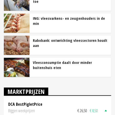
toe
ING: vleesvarkens- en zeugenhouders in de
min
Rabobank: ontwrichting vleessectoren houdt
aan
Vleesconsumptie daalt door minder
buitenshuis eten
MARKTPRIJZEN
DCA BestPigletPrice
Biggen weekprijzen
€ 26,50
€ 0,50