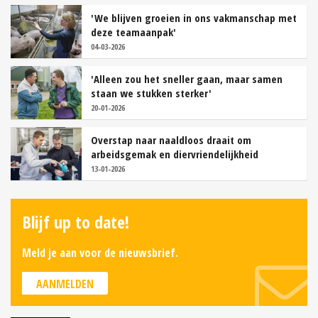
'We blijven groeien in ons vakmanschap met
deze teamaanpak'
04-03-2026
'Alleen zou het sneller gaan, maar samen
staan we stukken sterker'
20-01-2026
Overstap naar naaldloos draait om
arbeidsgemak en diervriendelijkheid
13-01-2026
Blijf up to date!
Meld je aan voor de nieuwsbrief.
AANMELDEN