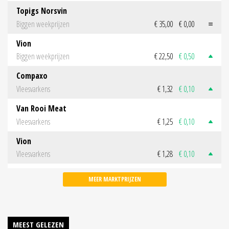
Topigs Norsvin
Biggen weekprijzen
€ 35,00
€ 0,00
Vion
Biggen weekprijzen
€ 22,50
€ 0,50
Compaxo
Vleesvarkens
€ 1,32
€ 0,10
Van Rooi Meat
Vleesvarkens
€ 1,25
€ 0,10
Vion
Vleesvarkens
€ 1,28
€ 0,10
MEER MARKTPRIJZEN
MEEST GELEZEN