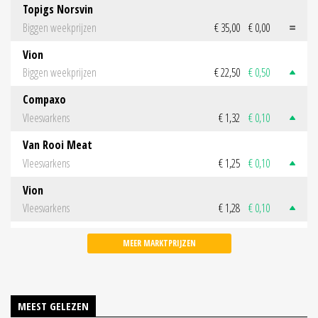
Topigs Norsvin
Biggen weekprijzen
€ 35,00
€ 0,00
Vion
Biggen weekprijzen
€ 22,50
€ 0,50
Compaxo
Vleesvarkens
€ 1,32
€ 0,10
Van Rooi Meat
Vleesvarkens
€ 1,25
€ 0,10
Vion
Vleesvarkens
€ 1,28
€ 0,10
MEER MARKTPRIJZEN
MEEST GELEZEN