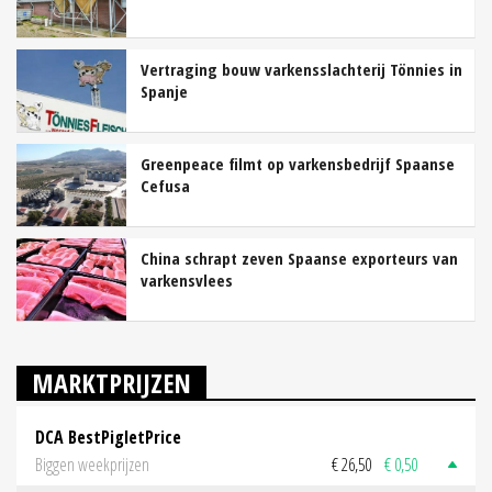
Vertraging bouw varkensslachterij Tönnies in
Spanje
Greenpeace filmt op varkensbedrijf Spaanse
Cefusa
China schrapt zeven Spaanse exporteurs van
varkensvlees
MARKTPRIJZEN
DCA BestPigletPrice
Biggen weekprijzen
€ 26,50
€ 0,50