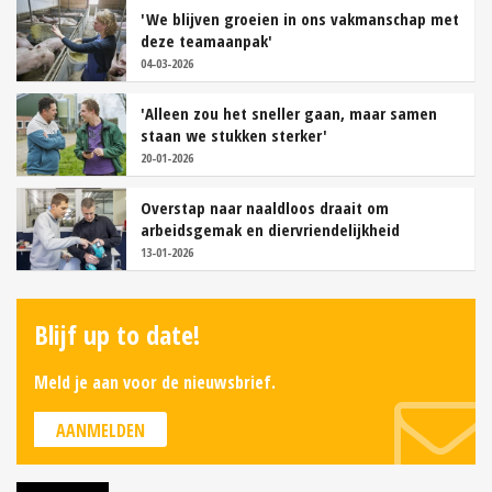
'We blijven groeien in ons vakmanschap met
deze teamaanpak'
04-03-2026
'Alleen zou het sneller gaan, maar samen
staan we stukken sterker'
20-01-2026
Overstap naar naaldloos draait om
arbeidsgemak en diervriendelijkheid
13-01-2026
Blijf up to date!
Meld je aan voor de nieuwsbrief.
AANMELDEN