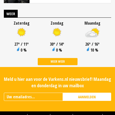
WEER
Zaterdag
Zondag
Maandag
27
°
/ 11
°
30
°
/ 14
°
26
°
/ 16
°
0 %
0 %
10 %
MEER WEER
Meld u hier aan voor de Varkens.nl nieuwsbrief! Maandag
en donderdag in uw mailbox
AANMELDEN