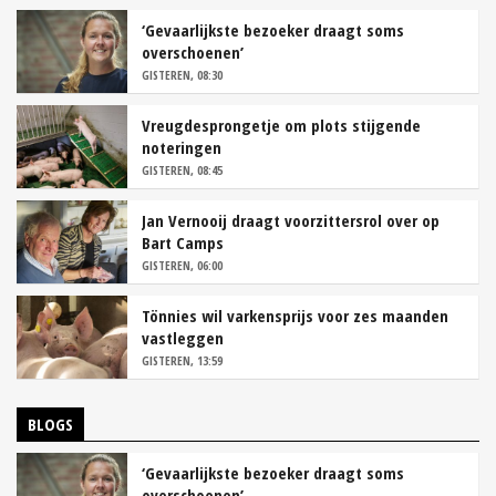
‘Gevaarlijkste bezoeker draagt soms
overschoenen’
GISTEREN, 08:30
Vreugdesprongetje om plots stijgende
noteringen
GISTEREN, 08:45
Jan Vernooij draagt voorzittersrol over op
Bart Camps
GISTEREN, 06:00
Tönnies wil varkensprijs voor zes maanden
vastleggen
GISTEREN, 13:59
BLOGS
‘Gevaarlijkste bezoeker draagt soms
overschoenen’