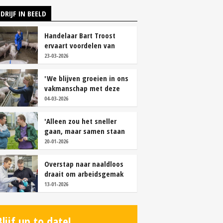
DRIJF IN BEELD
Handelaar Bart Troost
ervaart voordelen van
coöperatieve voerfusie
23-03-2026
'We blijven groeien in ons
vakmanschap met deze
teamaanpak'
04-03-2026
'Alleen zou het sneller
gaan, maar samen staan
we stukken sterker'
20-01-2026
Overstap naar naaldloos
draait om arbeidsgemak
en diervriendelijkheid
13-01-2026
Blijf up to date!