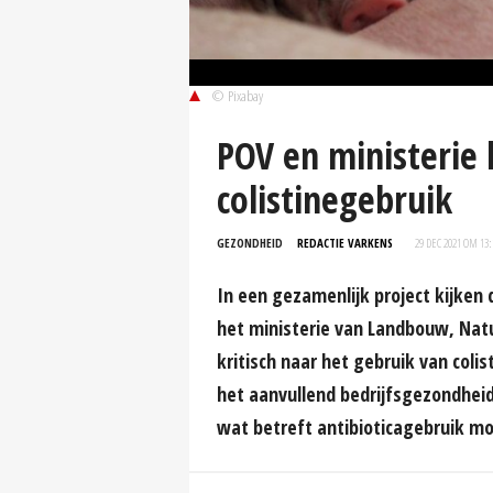
© Pixabay
POV en ministerie k
colistinegebruik
GEZONDHEID
REDACTIE VARKENS
29 DEC 2021 OM 13:
In een gezamenlijk project kijken
het ministerie van Landbouw, Natu
kritisch naar het gebruik van coli
het aanvullend bedrijfsgezondheid
wat betreft antibioticagebruik m