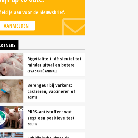
eld je aan voor de nieuwsbrief.
AANMELDEN
ARTNERS
Bigvitaliteit: dé sleutel tot
minder uitval en betere
groei
CEVA SANTÉ ANIMALE
Berengeur bij varkens:
castreren, vaccineren of
intact houden?
ZOETIS
PRRS-antistoffen: wat
zegt een positieve test
echt?
ZOETIS