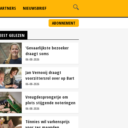
ARTNERS
NIEUWSBRIEF
ABONNEMENT
EEST GELEZEN
‘Gevaarlijkste bezoeker
draagt soms
overschoenen’
06-08-2026
Jan Vernooij draagt
voorzittersrol over op Bart
Camps
06-08-2026
Vreugdesprongetje om
plots stijgende noteringen
06-08-2026
Tönnies wil varkensprijs
voor zes maanden