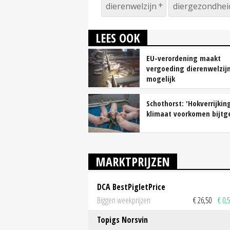
dierenwelzijn
diergezondhei
LEES OOK
EU-verordening maakt
vergoeding dierenwelzij
mogelijk
Schothorst: 'Hokverrijkin
klimaat voorkomen bijtg
MARKTPRIJZEN
DCA BestPigletPrice
Biggen weekprijzen
€ 26,50
€ 0,
Topigs Norsvin