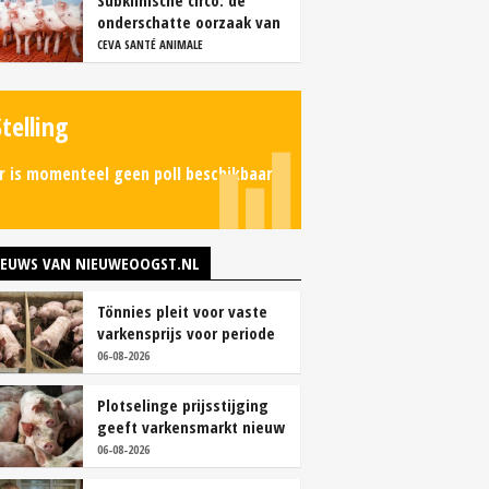
Subklinische circo: de
onderschatte oorzaak van
productieverlies
CEVA SANTÉ ANIMALE
Stelling
r is momenteel geen poll beschikbaar.
IEUWS VAN NIEUWEOOGST.NL
Tönnies pleit voor vaste
varkensprijs voor periode
van zes maanden
06-08-2026
Plotselinge prijsstijging
geeft varkensmarkt nieuw
perspectief
06-08-2026