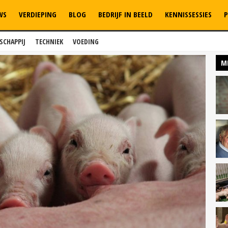
WS
VERDIEPING
BLOG
BEDRIJF IN BEELD
KENNISSESSIES
P
SCHAPPIJ
TECHNIEK
VOEDING
M