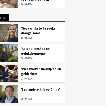
vastleggen
06-08-2026
LOGS
‘Gevaarlijkste bezoeker
draagt soms
overschoenen’
06-08-2026
‘Adrenalineshot en
gelukshormomen’
30-07-2026
‘Vleesvarkensbedrijven en
geldtekort’
23-07-2026
‘Een andere kijk op China’
20-07-2026