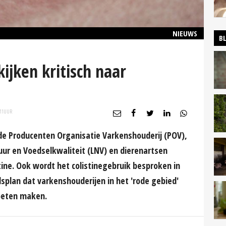
NIEUWS
B
ijken kritisch naar
11
UUR
 de Producenten Organisatie Varkenshouderij (POV),
ur en Voedselkwaliteit (LNV) en dierenartsen
stine. Ook wordt het colistinegebruik besproken in
splan dat varkenshouderijen in het 'rode gebied'
oeten maken.