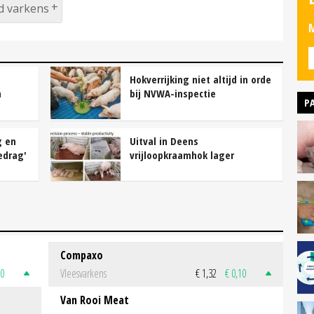
d varkens
M
Hokverrijking niet altijd in orde
n
bij NVWA-inspectie
P
g en
Uitval in Deens
edrag'
vrijloopkraamhok lager
Compaxo
50
Vleesvarkens
€ 1,32
€ 0,10
Van Rooi Meat