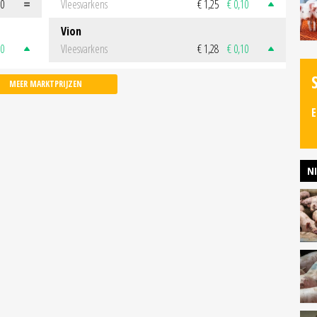
00
Vleesvarkens
€ 1,25
€ 0,10
Vion
50
Vleesvarkens
€ 1,28
€ 0,10
MEER MARKTPRIJZEN
E
N