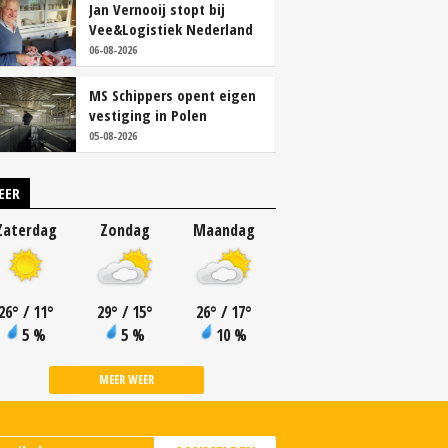
Jan Vernooij stopt bij
Vee&Logistiek Nederland
06-08-2026
MS Schippers opent eigen
vestiging in Polen
05-08-2026
EER
Zaterdag
Zondag
Maandag
26
°
/ 11
°
29
°
/ 15
°
26
°
/ 17
°
5 %
5 %
10 %
MEER WEER