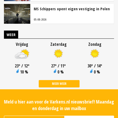
MS Schippers opent eigen vestiging in Polen
05-08-2026
WEER
Vrijdag
Zaterdag
Zondag
23
°
/ 12
°
27
°
/ 11
°
30
°
/ 14
°
10 %
0 %
0 %
MEER WEER
Meld u hier aan voor de Varkens.nl nieuwsbrief! Maandag
en donderdag in uw mailbox