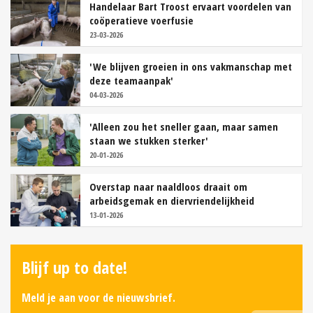
Handelaar Bart Troost ervaart voordelen van
coöperatieve voerfusie
23-03-2026
'We blijven groeien in ons vakmanschap met
deze teamaanpak'
04-03-2026
'Alleen zou het sneller gaan, maar samen
staan we stukken sterker'
20-01-2026
Overstap naar naaldloos draait om
arbeidsgemak en diervriendelijkheid
13-01-2026
Blijf up to date!
Meld je aan voor de nieuwsbrief.