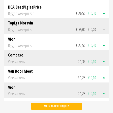
DCA BestPigletPrice
Biggen weekprijzen
€ 26,50
€ 0,50
Topigs Norsvin
Biggen weekprijzen
€ 35,00
€ 0,00
Vion
Biggen weekprijzen
€ 22,50
€ 0,50
Compaxo
Vleesvarkens
€ 1,32
€ 0,10
Van Rooi Meat
Vleesvarkens
€ 1,25
€ 0,10
Vion
Vleesvarkens
€ 1,28
€ 0,10
MEER MARKTPRIJZEN