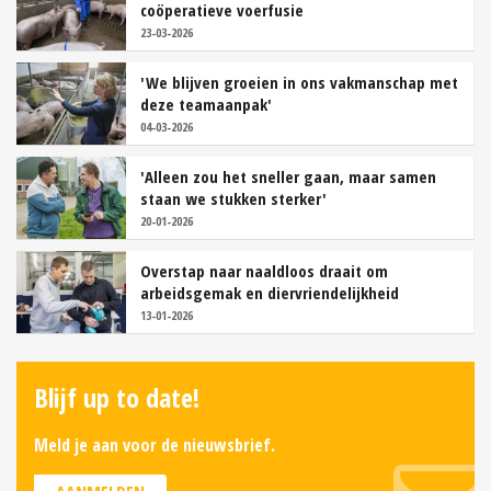
coöperatieve voerfusie
23-03-2026
'We blijven groeien in ons vakmanschap met
deze teamaanpak'
04-03-2026
'Alleen zou het sneller gaan, maar samen
staan we stukken sterker'
20-01-2026
Overstap naar naaldloos draait om
arbeidsgemak en diervriendelijkheid
13-01-2026
Blijf up to date!
Meld je aan voor de nieuwsbrief.