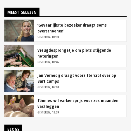
MEEST GELEZEN
‘Gevaarlijkste bezoeker draagt soms
overschoenen’
GISTEREN, 08:30
Vreugdesprongetje om plots stijgende
noteringen
GISTEREN, 08:45
Jan Vernooij draagt voorzittersrol over op
Bart Camps
GISTEREN, 06:00
Tönnies wil varkensprijs voor zes maanden
vastleggen
GISTEREN, 13:59
BLOGS