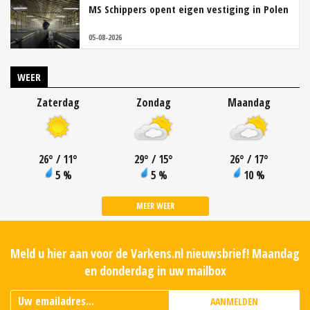
MS Schippers opent eigen vestiging in Polen
05-08-2026
WEER
Zaterdag
Zondag
Maandag
26
°
/ 11
°
29
°
/ 15
°
26
°
/ 17
°
5 %
5 %
10 %
MEER WEER
Meld u hier aan voor de Varkens.nl nieuwsbrief! Maandag
en donderdag in uw mailbox
AANMELDEN