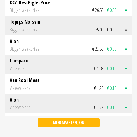
DCA BestPigletPrice
Biggen weekprijzen
€ 26,50
€ 0,50
Topigs Norsvin
Biggen weekprijzen
€ 35,00
€ 0,00
Vion
Biggen weekprijzen
€ 22,50
€ 0,50
Compaxo
Vleesvarkens
€ 1,32
€ 0,10
Van Rooi Meat
Vleesvarkens
€ 1,25
€ 0,10
Vion
Vleesvarkens
€ 1,28
€ 0,10
MEER MARKTPRIJZEN