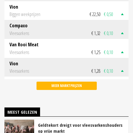
Vion
Biggen weekprijzen
€ 22,50
€ 0,50
Compaxo
Vleesvarkens
€ 1,32
€ 0,10
Van Rooi Meat
Vleesvarkens
€ 1,25
€ 0,10
Vion
Vleesvarkens
€ 1,28
€ 0,10
MEER MARKTPRIJZEN
MEEST GELEZEN
Geldtekort dreigt voor vleesvarkenshouders
op vrije markt