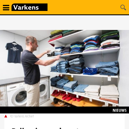
NIEUWS
© Varkens Archief