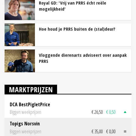
Royal GD: 'Vrij van PRRS écht reële
mogelijkheid'
Hoe houd je PRRS buiten de (stal)deur?
Vloggende dierenarts adviseert over aanpak
PRRS
MARKTPRIJZEN
DCA BestPigletPrice
Biggen weekprijzen
€ 26,50
€ 0,50
Topigs Norsvin
Biggen weekprijzen
€ 35,00
€ 0,00