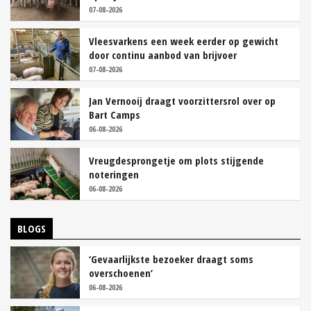
07-08-2026
Vleesvarkens een week eerder op gewicht
door continu aanbod van brijvoer
07-08-2026
Jan Vernooij draagt voorzittersrol over op
Bart Camps
06-08-2026
Vreugdesprongetje om plots stijgende
noteringen
06-08-2026
BLOGS
‘Gevaarlijkste bezoeker draagt soms
overschoenen’
06-08-2026