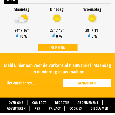
Maandag
Dinsdag
Woensdag
24
°
/ 16
°
22
°
/ 12
°
28
°
/ 11
°
10 %
0 %
0 %
MEER WEER
Meld u hier aan voor de Varkens.nl nieuwsbrief! Maandag
en donderdag in uw mailbox
AANMELDEN
OVER ONS
CONTACT
REDACTIE
ABONNEMENT
ADVERTEREN
RSS
PRIVACY
COOKIES
DISCLAIMER