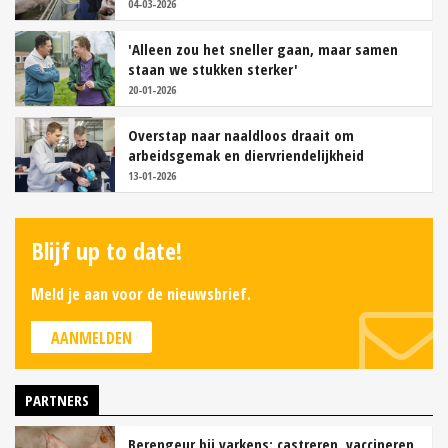
04-03-2026
'Alleen zou het sneller gaan, maar samen
staan we stukken sterker'
20-01-2026
Overstap naar naaldloos draait om
arbeidsgemak en diervriendelijkheid
13-01-2026
Blijf up to date!
Meld je aan voor de nieuwsbrief.
AANMELDEN
PARTNERS
Berengeur bij varkens: castreren, vaccineren