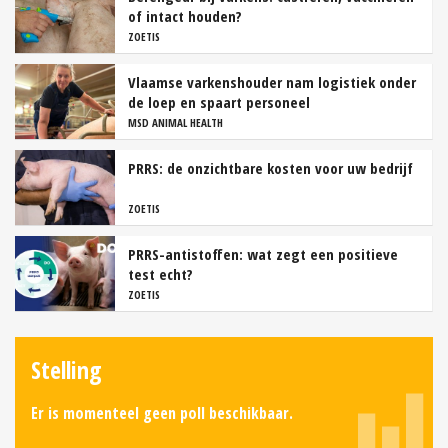
of intact houden?
ZOETIS
Vlaamse varkenshouder nam logistiek onder
de loep en spaart personeel
MSD ANIMAL HEALTH
PRRS: de onzichtbare kosten voor uw bedrijf
ZOETIS
PRRS-antistoffen: wat zegt een positieve
test echt?
ZOETIS
Stelling
Er is momenteel geen poll beschikbaar.